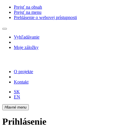
Prejsť na obsah
Prejsť na menu
Prehlásenie o webovej prístupnosti
Vyhľadávanie
Moje záložky
O projekte
Kontakt
SK
EN
Hlavné menu
Prihlásenie