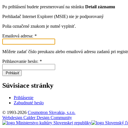
Po prihlásení budete presmerovaní na stránku
Detail záznamu
Prehliadač Internet Explorer (MSIE) nie je podporovaný
Polia označené znakom
je nutné vyplniť.
Emailová adresa:
*
Môžete zadať číslo preukazu alebo emailovú adresu zadanú pri registr
Prihlasovanie heslo:
*
Prihlásiť
Súvisiace stránky
Prihlásenie
Zabudnuté heslo
© 1993-2026
Cosmotron Slovakia, s.r.o.
Webdesign Calder Design Community