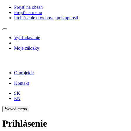
Prejsť na obsah
Prejsť na menu
Prehlásenie o webovej prístupnosti
Vyhľadávanie
Moje záložky
O projekte
Kontakt
SK
EN
Hlavné menu
Prihlásenie