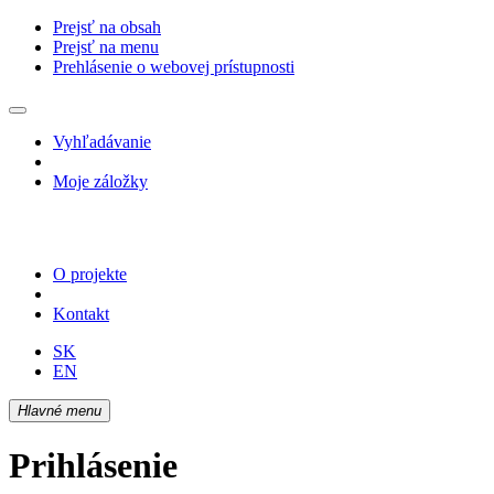
Prejsť na obsah
Prejsť na menu
Prehlásenie o webovej prístupnosti
Vyhľadávanie
Moje záložky
O projekte
Kontakt
SK
EN
Hlavné menu
Prihlásenie