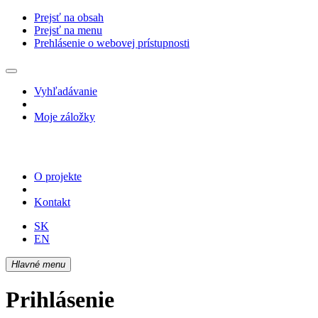
Prejsť na obsah
Prejsť na menu
Prehlásenie o webovej prístupnosti
Vyhľadávanie
Moje záložky
O projekte
Kontakt
SK
EN
Hlavné menu
Prihlásenie