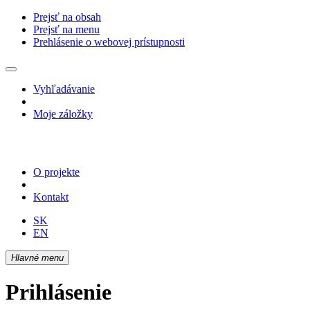
Prejsť na obsah
Prejsť na menu
Prehlásenie o webovej prístupnosti
Vyhľadávanie
Moje záložky
O projekte
Kontakt
SK
EN
Hlavné menu
Prihlásenie