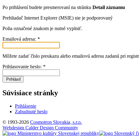
Po prihlásení budete presmerovaní na stránku
Detail záznamu
Prehliadač Internet Explorer (MSIE) nie je podporovaný
Polia označené znakom
je nutné vyplniť.
Emailová adresa:
*
Môžete zadať číslo preukazu alebo emailovú adresu zadanú pri registr
Prihlasovanie heslo:
*
Prihlásiť
Súvisiace stránky
Prihlásenie
Zabudnuté heslo
© 1993-2026
Cosmotron Slovakia, s.r.o.
Webdesign Calder Design Community