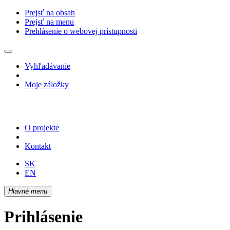
Prejsť na obsah
Prejsť na menu
Prehlásenie o webovej prístupnosti
Vyhľadávanie
Moje záložky
O projekte
Kontakt
SK
EN
Hlavné menu
Prihlásenie