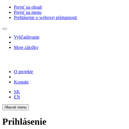
Prejsť na obsah
Prejsť na menu
Prehlásenie o webovej prístupnosti
Vyhľadávanie
Moje záložky
O projekte
Kontakt
SK
EN
Hlavné menu
Prihlásenie