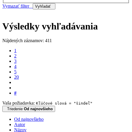
Vymazať filter
Vyhľadať
Výsledky vyhľadávania
Nájdených záznamov: 411
1
2
3
4
5
20
#
Vaša požiadavka:
Kľúčové slová = "šindeľ"
Triedenie
Od najnovšieho
Od najnovšieho
Autor
Názov