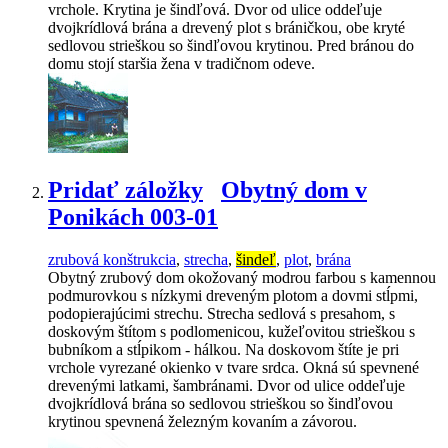
vrchole. Krytina je šindľová. Dvor od ulice oddeľuje
dvojkrídlová brána a drevený plot s bráničkou, obe kryté
sedlovou strieškou so šindľovou krytinou. Pred bránou do
domu stojí staršia žena v tradičnom odeve.
Pridať záložky
Obytný dom v
Ponikách 003-01
zrubová konštrukcia
,
strecha
,
šindeľ
,
plot
,
brána
Obytný zrubový dom okožovaný modrou farbou s kamennou
podmurovkou s nízkymi dreveným plotom a dovmi stĺpmi,
podopierajúcimi strechu. Strecha sedlová s presahom, s
doskovým štítom s podlomenicou, kužeľovitou strieškou s
bubníkom a stĺpikom - hálkou. Na doskovom štíte je pri
vrchole vyrezané okienko v tvare srdca. Okná sú spevnené
drevenými latkami, šambránami. Dvor od ulice oddeľuje
dvojkrídlová brána so sedlovou strieškou so šindľovou
krytinou spevnená železným kovaním a závorou.