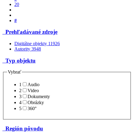
20
#
Prehľadávané zdroje
Digitálne objekty
11926
Autority
3948
Typ objektu
Vybrať
1
Audio
2
Video
3
Dokumenty
4
Obrázky
5
360°
Región pôvodu