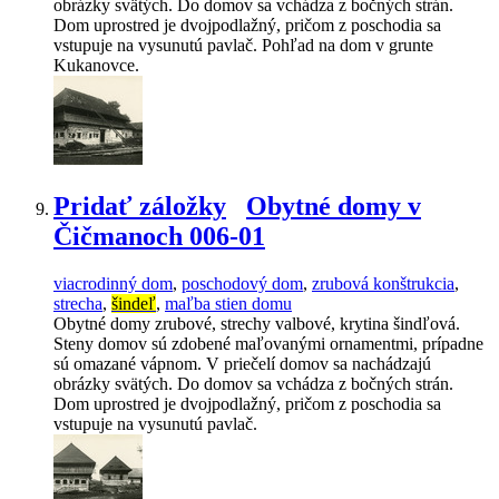
obrázky svätých. Do domov sa vchádza z bočných strán.
Dom uprostred je dvojpodlažný, pričom z poschodia sa
vstupuje na vysunutú pavlač. Pohľad na dom v grunte
Kukanovce.
Pridať záložky
Obytné domy v
Čičmanoch 006-01
viacrodinný dom
,
poschodový dom
,
zrubová konštrukcia
,
strecha
,
šindeľ
,
maľba stien domu
Obytné domy zrubové, strechy valbové, krytina šindľová.
Steny domov sú zdobené maľovanými ornamentmi, prípadne
sú omazané vápnom. V priečelí domov sa nachádzajú
obrázky svätých. Do domov sa vchádza z bočných strán.
Dom uprostred je dvojpodlažný, pričom z poschodia sa
vstupuje na vysunutú pavlač.