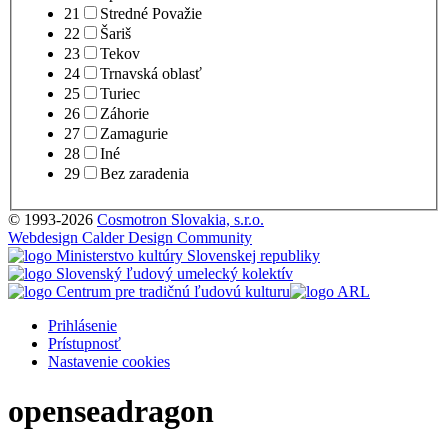
21
Stredné Považie
22
Šariš
23
Tekov
24
Trnavská oblasť
25
Turiec
26
Záhorie
27
Zamagurie
28
Iné
29
Bez zaradenia
© 1993-2026
Cosmotron Slovakia, s.r.o.
Webdesign Calder Design Community
Prihlásenie
Prístupnosť
Nastavenie cookies
openseadragon