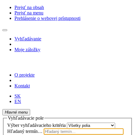
Prejsť na obsah
Prejsť na menu
Prehlásenie o webovej prístupnosti
Vyhľadávanie
Moje záložky
O projekte
Kontakt
SK
EN
Hlavné menu
Vyhľadávacie pole
Výber vyhľadávacieho kritéria
Hľadaný termín…