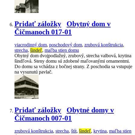
Pridať záložky
Obytný dom v
Čičmanoch 017-01
viacrodinný dom
,
poschodový dom
,
zrubová konštrukcia
,
strecha
,
šindeľ
,
maľba stien domu
Obytný dom dvojpodlažný, zrubový, strecha valbová, krytina
šindľová. Steny domu sú zdobené maľovanými ornamentmi.
Do domu sa vchádza z bočnej strany. Z poschodia sa vstupuje
na vysunutú pavlač.
Pridať záložky
Obytné domy v
Čičmanoch 007-01
zrubová konštrukcia
,
strecha
,
štít
,
šindeľ
,
krytina
,
maľba stien