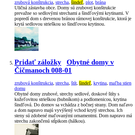
zrubová konštrukcia
,
strecha
,
šindeľ
,
plot
,
brána
Uličná zástavba obce. Domy sú zrubovej konštrukcie
prevažne so sedlovými strechami a šindľovými krytinami. V
popredí dom s drevenou bránou rámovej konštrukcie, ktorá je
krytá sedlovou strieškou so šindľovou krytinou.
Pridať záložky
Obytné domy v
Čičmanoch 008-01
zrubová konštrukcia
,
strecha
,
štít
,
šindeľ
,
krytina
,
maľba stien
domu
Obytné domy zrubové, strechy sedlové, doskové štíty s
kužeľovitou strieškou (bubníkom) a podlomenicou, krytina
šindľová. Do domov sa vchádza z bočnej strany. Dom naľavo
a dom napravo majú vyvýšený vchod krytý strechou. Ich
steny sú zdobené maľovanými ornamentmi. Dom napravo má
strechu zakončenú stĺpikom (hálkou).