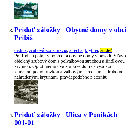
Pridať záložky
Obytné domy v obci
Pribiš
dedina
,
zrubová konštrukcia
,
strecha
,
krytina
,
šindeľ
Pohľad na potok v popredí a obytné domy v pozadí. Vľavo
obielený zrubový dom s polvalbovou strechou a šindľovou
krytinou. Oproti nemu dva zrubové domy s vysokou
kamenou podmurovkou a valbovými strechami s druhotne
nahradenými krytinami, pravdepodobne z eternitu.
Pridať záložky
Ulica v Ponikách
001-01