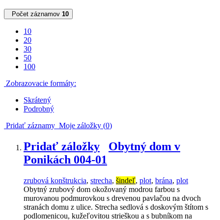
Počet záznamov
10
10
20
30
50
100
Zobrazovacie formáty:
Skrátený
Podrobný
Pridať záznamy
Moje záložky (
0
)
Pridať záložky
Obytný dom v
Ponikách 004-01
zrubová konštrukcia
,
strecha
,
šindeľ
,
plot
,
brána
,
plot
Obytný zrubový dom okožovaný modrou farbou s
murovanou podmurovkou s drevenou pavlačou na dvoch
stranách domu z ulice. Strecha sedlová s doskovým štítom s
podlomenicou, kužeľovitou strieškou a s bubníkom na