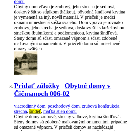
domu
Obytný dom vľavo je zrubový, jeho strecha je sedlová,
doskový štít so stĺpikom (hálkou), pôvodná šindľová krytina
je vymenená za iný, novší materiál. V priečelí je medzi
oknami umiestnená soška svätého. Dom vpravo je rovnako
zrubový, jeho strecha je sedlová, doskový štít s kužeľovitou
strieškou (bubníkom) a podlomenicou, krytina šindľová.
Steny domu sú sčasti omazané vápnom a sčasti zdobené
maľovanými ornamentmi. V priečelí domu sú umiestnené
obrazy svätých.
Pridať záložky
Obytné domy v
Čičmanoch 006-02
viacrodinný dom
,
poschodový dom
,
zrubová konštrukcia
,
strecha
,
šindeľ
,
maľba stien domu
Obytné domy zrubové, strechy valbové, krytina šindľová.
Steny domov sú zdobené maľovanými ornamentmi, prípadne
sú omazané vápnom. V priečelí domov sa nachádzajú