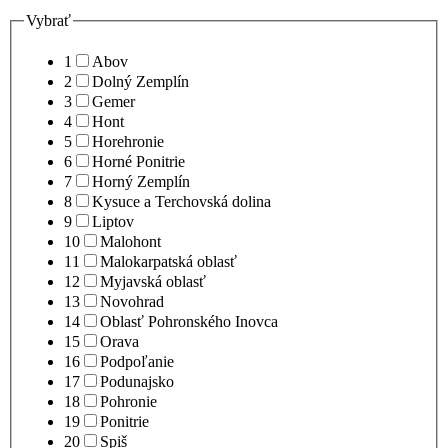
Vybrať
1
Abov
2
Dolný Zemplín
3
Gemer
4
Hont
5
Horehronie
6
Horné Ponitrie
7
Horný Zemplín
8
Kysuce a Terchovská dolina
9
Liptov
10
Malohont
11
Malokarpatská oblasť
12
Myjavská oblasť
13
Novohrad
14
Oblasť Pohronského Inovca
15
Orava
16
Podpoľanie
17
Podunajsko
18
Pohronie
19
Ponitrie
20
Spiš