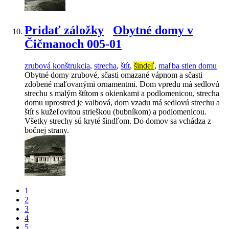
Pridať záložky
Obytné domy v
Čičmanoch 005-01
zrubová konštrukcia
,
strecha
,
štít
,
šindeľ
,
maľba stien domu
Obytné domy zrubové, sčasti omazané vápnom a sčasti
zdobené maľovanými ornamentmi. Dom vpredu má sedlovú
strechu s malým štítom s okienkami a podlomenicou, strecha
domu uprostred je valbová, dom vzadu má sedlovú strechu a
štít s kužeľovitou strieškou (bubníkom) a podlomenicou.
Všetky strechy sú kryté šindľom. Do domov sa vchádza z
bočnej strany.
1
2
3
4
5