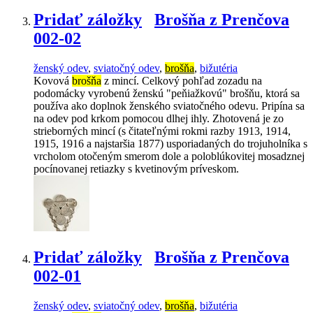
Pridať záložky
Brošňa z Prenčova
002-02
ženský odev
,
sviatočný odev
,
brošňa
,
bižutéria
Kovová
brošňa
z mincí. Celkový pohľad zozadu na
podomácky vyrobenú ženskú "peňiažkovú" brošňu, ktorá sa
používa ako doplnok ženského sviatočného odevu. Pripína sa
na odev pod krkom pomocou dlhej ihly. Zhotovená je zo
strieborných mincí (s čitateľnými rokmi razby 1913, 1914,
1915, 1916 a najstaršia 1877) usporiadaných do trojuholníka s
vrcholom otočeným smerom dole a poloblúkovitej mosadznej
pocínovanej retiazky s kvetinovým príveskom.
Pridať záložky
Brošňa z Prenčova
002-01
ženský odev
,
sviatočný odev
,
brošňa
,
bižutéria