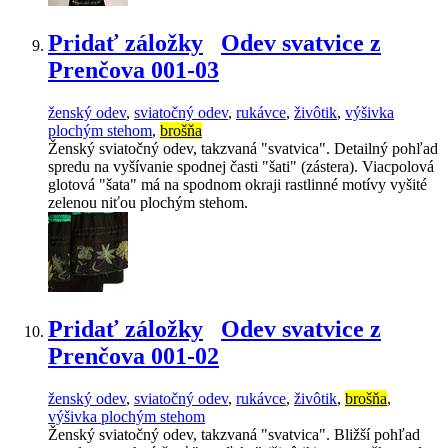
Pridať záložky
Odev svatvice z
Prenčova 001-03
ženský odev
,
sviatočný odev
,
rukávce
,
živôtik
,
výšivka
plochým stehom
,
brošňa
Ženský sviatočný odev, takzvaná "svatvica". Detailný pohľad
spredu na vyšívanie spodnej časti "šati" (zástera). Viacpolová
glotová "šata" má na spodnom okraji rastlinné motívy vyšité
zelenou niťou plochým stehom.
Pridať záložky
Odev svatvice z
Prenčova 001-02
ženský odev
,
sviatočný odev
,
rukávce
,
živôtik
,
brošňa
,
výšivka plochým stehom
Ženský sviatočný odev, takzvaná "svatvica". Bližší pohľad