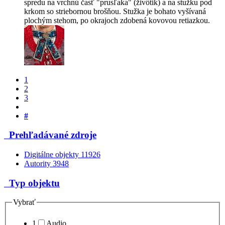
spredu na vrchnú časť "prusľaka" (živôtik) a na stužku pod
krkom so striebornou brošňou. Stužka je bohato vyšívaná
plochým stehom, po okrajoch zdobená kovovou retiazkou.
1
2
3
#
Prehľadávané zdroje
Digitálne objekty
11926
Autority
3948
Typ objektu
Vybrať
1
Audio