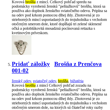
Kovová
brošňa
z mincí. Celkový pohľad spredu na
podomácky vyrobenú ženskú "peňiažkovú" brošňu, ktorá sa
používa ako doplnok ženského sviatočného odevu. Pripína sa
na odev pod krkom pomocou dlhej ihly. Zhotovená je zo
strieborných mincí usporiadaných do trojuholníka s vrcholom
otočeným smerom dole, ktoré dopĺňajú tri zelené sklenené
očká a poloblúkovitá mosadzná pocínovaná retiazka s
kvetinovým príveskom.
Pridať záložky
Brošňa z Prenčova
001-02
ženský odev
,
sviatočný odev
,
brošňa
,
bižutéria
Kovová
brošňa
z mincí Celkový pohľad zozadu na
podomácky vyrobenú ženskú "peňiažkovú" brošňu, ktorá sa
používa ako doplnok ženského sviatočného odevu. Pripína sa
na odev pod krkom pomocou dlhej ihly. Zhotovená je zo
strieborných mincí usporiadaných do trojuholníka s vrcholom
otočeným smerom dole, na ktorých sú čitateľné roky razby