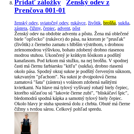
Pridať záložky
Ženský odev z
Prenčova 001-01
ženský odev
,
sviatočný odev
,
rukávce
,
živôtik
,
brošňa
,
sukňa
,
zástera
,
čižmy
,
čepiec
,
advent
,
pôst
Ženský odev na obdobie adventu a pôstu. Žena má oblečené
biele "opľecko" (rukávce) do pása, na ktorom je "prusľak"
(živôtik) z čierneho zamatu s hlbším výstrihom, s drobnou
zelenomodrou výšivkou, bohato zdobený drobno riasenou
modrou stuhou. Ukončený je krátkym šósikom a podšitý
kanafasom. Pod krkom má stužku, na nej brošňu. V spodnej
časti má čiernu farbiarsku "kitľu" (sukňa), drobno riasenú
okolo pása. Spodný okraj sukne je podšitý červeným súknom,
takzvaným "pľachom". Na sukni je dvojpolová čierna
zamatová "šata" (zástera) s volánom zdobená našitými
kvietkami. Na hlave má tylový vyšívaný rohatý biely čepiec,
ktorého súčasťou sú "lakovie čierne zubi", "bliskáčaví špic",
bledomodrá spodná kápka a samotný tylový biely čepiec.
Okolo hlavy je stuha spustená dolu z chrbta. Obuté má čierne
čižmy s tvrdou sárou. Celkový pohľad spredu.