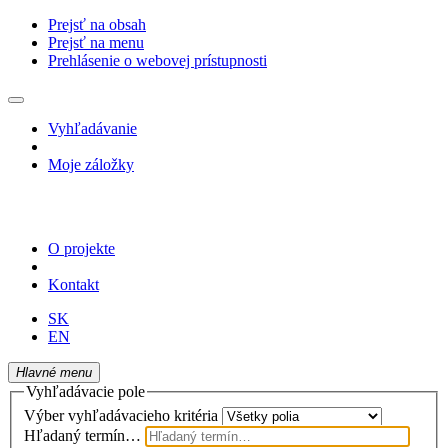
Prejsť na obsah
Prejsť na menu
Prehlásenie o webovej prístupnosti
Vyhľadávanie
Moje záložky
O projekte
Kontakt
SK
EN
Hlavné menu
Vyhľadávacie pole
Výber vyhľadávacieho kritéria
Hľadaný termín…