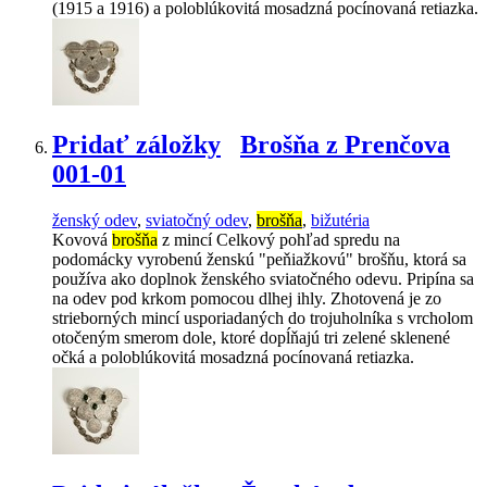
(1915 a 1916) a poloblúkovitá mosadzná pocínovaná retiazka.
Pridať záložky
Brošňa z Prenčova
001-01
ženský odev
,
sviatočný odev
,
brošňa
,
bižutéria
Kovová
brošňa
z mincí Celkový pohľad spredu na
podomácky vyrobenú ženskú "peňiažkovú" brošňu, ktorá sa
používa ako doplnok ženského sviatočného odevu. Pripína sa
na odev pod krkom pomocou dlhej ihly. Zhotovená je zo
strieborných mincí usporiadaných do trojuholníka s vrcholom
otočeným smerom dole, ktoré dopĺňajú tri zelené sklenené
očká a poloblúkovitá mosadzná pocínovaná retiazka.