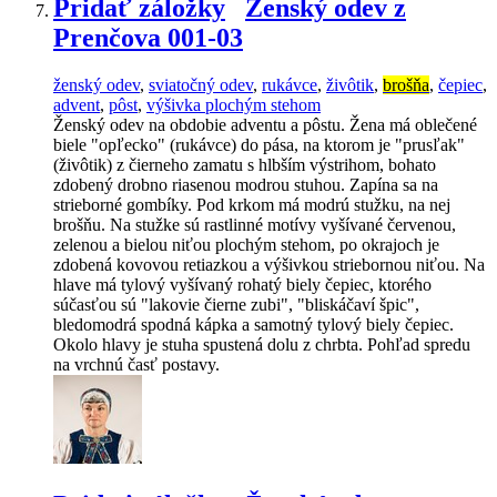
Pridať záložky
Ženský odev z
Prenčova 001-03
ženský odev
,
sviatočný odev
,
rukávce
,
živôtik
,
brošňa
,
čepiec
,
advent
,
pôst
,
výšivka plochým stehom
Ženský odev na obdobie adventu a pôstu. Žena má oblečené
biele "opľecko" (rukávce) do pása, na ktorom je "prusľak"
(živôtik) z čierneho zamatu s hlbším výstrihom, bohato
zdobený drobno riasenou modrou stuhou. Zapína sa na
strieborné gombíky. Pod krkom má modrú stužku, na nej
brošňu. Na stužke sú rastlinné motívy vyšívané červenou,
zelenou a bielou niťou plochým stehom, po okrajoch je
zdobená kovovou retiazkou a výšivkou striebornou niťou. Na
hlave má tylový vyšívaný rohatý biely čepiec, ktorého
súčasťou sú "lakovie čierne zubi", "bliskáčaví špic",
bledomodrá spodná kápka a samotný tylový biely čepiec.
Okolo hlavy je stuha spustená dolu z chrbta. Pohľad spredu
na vrchnú časť postavy.