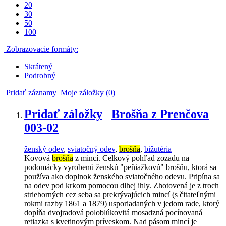
20
30
50
100
Zobrazovacie formáty:
Skrátený
Podrobný
Pridať záznamy
Moje záložky (
0
)
Pridať záložky
Brošňa z Prenčova
003-02
ženský odev
,
sviatočný odev
,
brošňa
,
bižutéria
Kovová
brošňa
z mincí. Celkový pohľad zozadu na
podomácky vyrobenú ženskú "peňiažkovú" brošňu, ktorá sa
používa ako doplnok ženského sviatočného odevu. Pripína sa
na odev pod krkom pomocou dlhej ihly. Zhotovená je z troch
strieborných cez seba sa prekrývajúcich mincí (s čitateľnými
rokmi razby 1861 a 1879) usporiadaných v jedom rade, ktorý
dopĺňa dvojradová poloblúkovitá mosadzná pocínovaná
retiazka s kvetinovým príveskom. Nad pásom mincí je