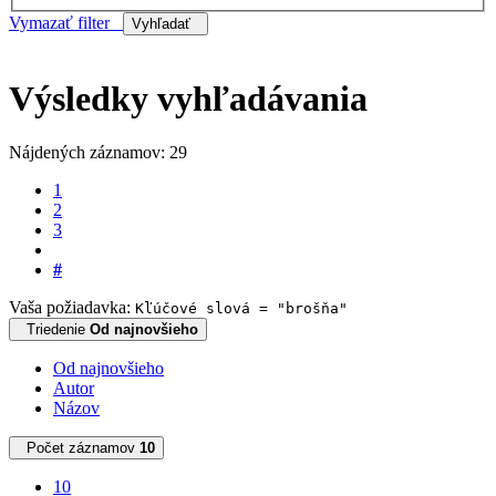
Vymazať filter
Vyhľadať
Výsledky vyhľadávania
Nájdených záznamov: 29
1
2
3
#
Vaša požiadavka:
Kľúčové slová = "brošňa"
Triedenie
Od najnovšieho
Od najnovšieho
Autor
Názov
Počet záznamov
10
10