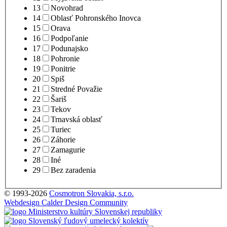
13
Novohrad
14
Oblasť Pohronského Inovca
15
Orava
16
Podpoľanie
17
Podunajsko
18
Pohronie
19
Ponitrie
20
Spiš
21
Stredné Považie
22
Šariš
23
Tekov
24
Trnavská oblasť
25
Turiec
26
Záhorie
27
Zamagurie
28
Iné
29
Bez zaradenia
© 1993-2026
Cosmotron Slovakia, s.r.o.
Webdesign Calder Design Community