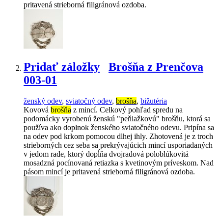
pritavená strieborná filigránová ozdoba.
Pridať záložky
Brošňa z Prenčova
003-01
ženský odev
,
sviatočný odev
,
brošňa
,
bižutéria
Kovová
brošňa
z mincí. Celkový pohľad spredu na
podomácky vyrobenú ženskú "peňiažkovú" brošňu, ktorá sa
používa ako doplnok ženského sviatočného odevu. Pripína sa
na odev pod krkom pomocou dlhej ihly. Zhotovená je z troch
strieborných cez seba sa prekrývajúcich mincí usporiadaných
v jedom rade, ktorý dopĺňa dvojradová poloblúkovitá
mosadzná pocínovaná retiazka s kvetinovým príveskom. Nad
pásom mincí je pritavená strieborná filigránová ozdoba.