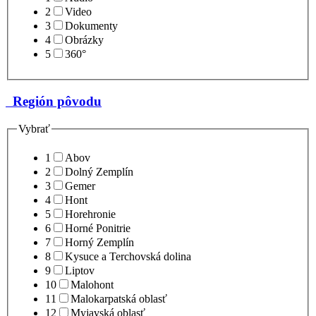
2
Video
3
Dokumenty
4
Obrázky
5
360°
Región pôvodu
Vybrať
1
Abov
2
Dolný Zemplín
3
Gemer
4
Hont
5
Horehronie
6
Horné Ponitrie
7
Horný Zemplín
8
Kysuce a Terchovská dolina
9
Liptov
10
Malohont
11
Malokarpatská oblasť
12
Myjavská oblasť