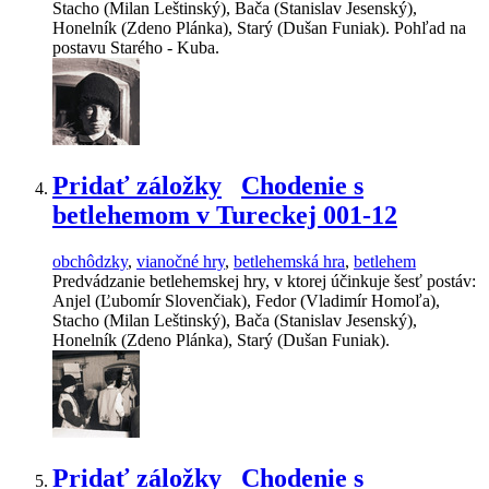
Stacho (Milan Leštinský), Bača (Stanislav Jesenský),
Honelník (Zdeno Plánka), Starý (Dušan Funiak). Pohľad na
postavu Starého - Kuba.
Pridať záložky
Chodenie s
betlehemom v Tureckej 001-12
obchôdzky
,
vianočné hry
,
betlehemská hra
,
betlehem
Predvádzanie betlehemskej hry, v ktorej účinkuje šesť postáv:
Anjel (Ľubomír Slovenčiak), Fedor (Vladimír Homoľa),
Stacho (Milan Leštinský), Bača (Stanislav Jesenský),
Honelník (Zdeno Plánka), Starý (Dušan Funiak).
Pridať záložky
Chodenie s