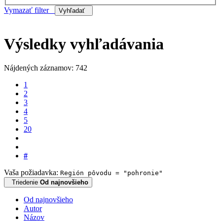
Vymazať filter
Vyhľadať
Výsledky vyhľadávania
Nájdených záznamov: 742
1
2
3
4
5
20
#
Vaša požiadavka:
Región pôvodu = "pohronie"
Triedenie
Od najnovšieho
Od najnovšieho
Autor
Názov