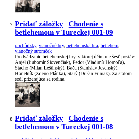
Pridať záložky
Chodenie s
betlehemom v Tureckej 001-09
obchôdzky
,
vianočné hry
,
betlehemská hra
,
betlehem
,
vianočný stromček
Predvádzanie betlehemskej hry, v ktorej účinkuje šesť postáv:
Anjel (Ľubomír Slovenčiak), Fedor (Vladimír Homoľa),
Stacho (Milan Leštinský), Bača (Stanislav Jesenský),
Honelník (Zdeno Plánka), Starý (Dušan Funiak). Za stolom
sedí prizerajúca sa rodina.
Pridať záložky
Chodenie s
betlehemom v Tureckej 001-08