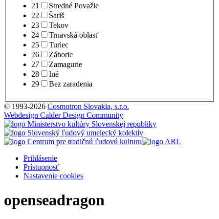
21
Stredné Považie
22
Šariš
23
Tekov
24
Trnavská oblasť
25
Turiec
26
Záhorie
27
Zamagurie
28
Iné
29
Bez zaradenia
© 1993-2026
Cosmotron Slovakia, s.r.o.
Webdesign Calder Design Community
Prihlásenie
Prístupnosť
Nastavenie cookies
openseadragon