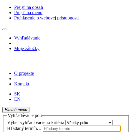
Prejsť na obsah
Prejsť na menu
Prehlásenie o webovej prístupnosti
Vyhľadávanie
Moje záložky
O projekte
Kontakt
SK
EN
Hlavné menu
Vyhľadávacie pole
Výber vyhľadávacieho kritéria
Hľadaný termín…