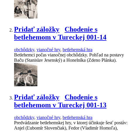
Pridať záložky
Chodenie s
betlehemom v Tureckej 001-14
obchôdzky
,
vianočné hry
,
betlehemská hra
Betlehemci počas vianočnej obchôdzky. Pohľad na postavy
Baču (Stanislav Jesenský) a Honelníka (Zdeno Plánka).
Pridať záložky
Chodenie s
betlehemom v Tureckej 001-13
obchôdzky
,
vianočné hry
,
betlehemská hra
Predvádzanie betlehemskej hry, v ktorej účinkuje šesť postáv:
Anjel (Ľubomír Slovenčiak), Fedor (Vladimír Homoľa),