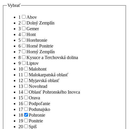
Vybrať
1
Abov
2
Dolný Zemplín
3
Gemer
4
Hont
5
Horehronie
6
Horné Ponitrie
7
Horný Zemplín
8
Kysuce a Terchovská dolina
9
Liptov
10
Malohont
11
Malokarpatská oblasť
12
Myjavská oblasť
13
Novohrad
14
Oblasť Pohronského Inovca
15
Orava
16
Podpoľanie
17
Podunajsko
18
Pohronie
19
Ponitrie
20
Spiš