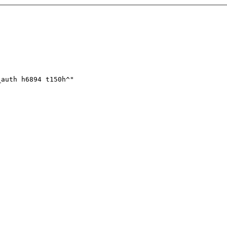
_auth h6894 t150h^"