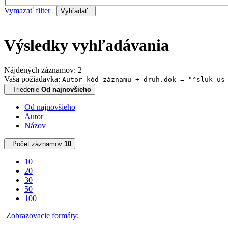
Vymazať filter
Vyhľadať
Výsledky vyhľadávania
Nájdených záznamov: 2
Vaša požiadavka:
Autor-kód záznamu + druh.dok = "^sluk_us
Triedenie
Od najnovšieho
Od najnovšieho
Autor
Názov
Počet záznamov
10
10
20
30
50
100
Zobrazovacie formáty: