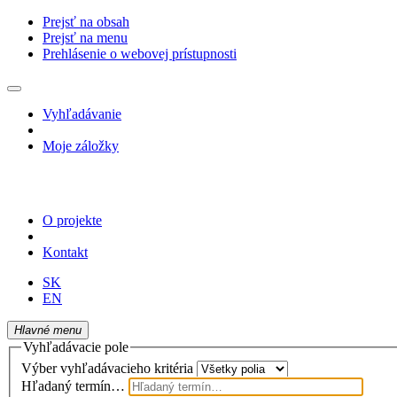
Prejsť na obsah
Prejsť na menu
Prehlásenie o webovej prístupnosti
Vyhľadávanie
Moje záložky
O projekte
Kontakt
SK
EN
Hlavné menu
Vyhľadávacie pole
Výber vyhľadávacieho kritéria
Hľadaný termín…