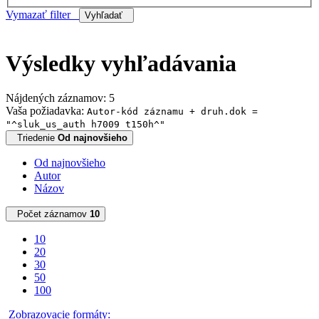
Vymazať filter
Vyhľadať
Výsledky vyhľadávania
Nájdených záznamov: 5
Vaša požiadavka:
Autor-kód záznamu + druh.dok =
"^sluk_us_auth h7009 t150h^"
Triedenie
Od najnovšieho
Od najnovšieho
Autor
Názov
Počet záznamov
10
10
20
30
50
100
Zobrazovacie formáty: