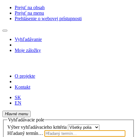
Prejsť na obsah
Prejsť na menu
Prehlásenie o webovej prístupnosti
Vyhľadávanie
Moje záložky
O projekte
Kontakt
SK
EN
Hlavné menu
Vyhľadávacie pole
Výber vyhľadávacieho kritéria
Hľadaný termín…