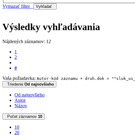
Vymazať filter
Vyhľadať
Výsledky vyhľadávania
Nájdených záznamov: 12
1
2
#
Vaša požiadavka:
Autor-kód záznamu + druh.dok = "^sluk_us
Triedenie
Od najnovšieho
Od najnovšieho
Autor
Názov
Počet záznamov
10
10
20