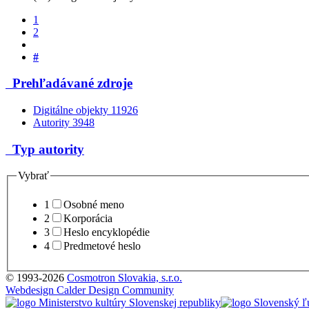
1
2
#
Prehľadávané zdroje
Digitálne objekty
11926
Autority
3948
Typ autority
Vybrať
1
Osobné meno
2
Korporácia
3
Heslo encyklopédie
4
Predmetové heslo
© 1993-2026
Cosmotron Slovakia, s.r.o.
Webdesign Calder Design Community