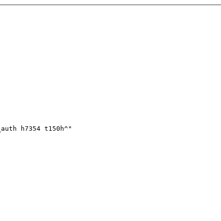
_auth h7354 t150h^"