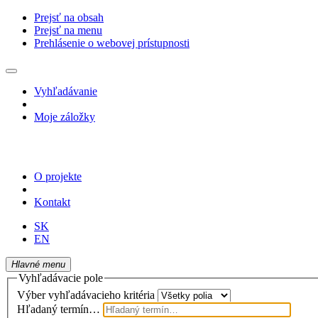
Prejsť na obsah
Prejsť na menu
Prehlásenie o webovej prístupnosti
Vyhľadávanie
Moje záložky
O projekte
Kontakt
SK
EN
Hlavné menu
Vyhľadávacie pole
Výber vyhľadávacieho kritéria
Hľadaný termín…