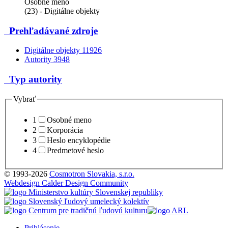
Osobné meno
(23) - Digitálne objekty
Prehľadávané zdroje
Digitálne objekty
11926
Autority
3948
Typ autority
Vybrať
1
Osobné meno
2
Korporácia
3
Heslo encyklopédie
4
Predmetové heslo
© 1993-2026
Cosmotron Slovakia, s.r.o.
Webdesign Calder Design Community
Prihlásenie