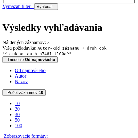
Vymazať filter
Vyhľadať
Výsledky vyhľadávania
Nájdených záznamov: 3
Vaša požiadavka:
Autor-kód záznamu + druh.dok =
"^sluk_us_auth h7461 t100a^"
Triedenie
Od najnovšieho
Od najnovšieho
Autor
Názov
Počet záznamov
10
10
20
30
50
100
Zobrazovacie formáty: