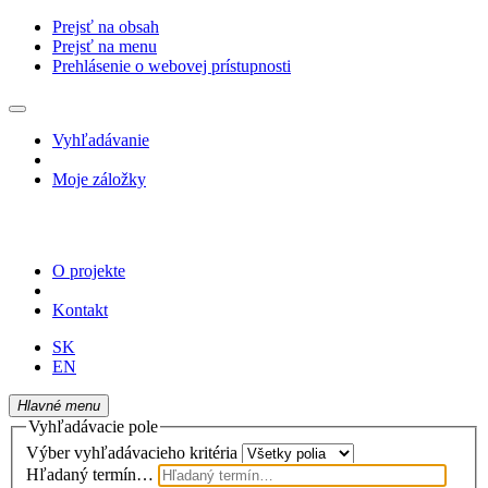
Prejsť na obsah
Prejsť na menu
Prehlásenie o webovej prístupnosti
Vyhľadávanie
Moje záložky
O projekte
Kontakt
SK
EN
Hlavné menu
Vyhľadávacie pole
Výber vyhľadávacieho kritéria
Hľadaný termín…