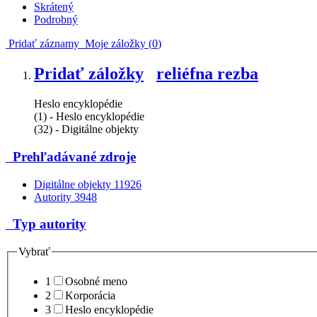
Skrátený
Podrobný
Pridať záznamy
Moje záložky (
0
)
Pridať záložky
reliéfna rezba
Heslo encyklopédie
(1) - Heslo encyklopédie
(32) - Digitálne objekty
Prehľadávané zdroje
Digitálne objekty
11926
Autority
3948
Typ autority
Vybrať
1
Osobné meno
2
Korporácia
3
Heslo encyklopédie