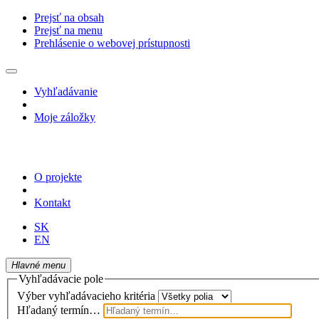
Prejsť na obsah
Prejsť na menu
Prehlásenie o webovej prístupnosti
Vyhľadávanie
Moje záložky
O projekte
Kontakt
SK
EN
Hlavné menu
Vyhľadávacie pole
Výber vyhľadávacieho kritéria
Hľadaný termín…