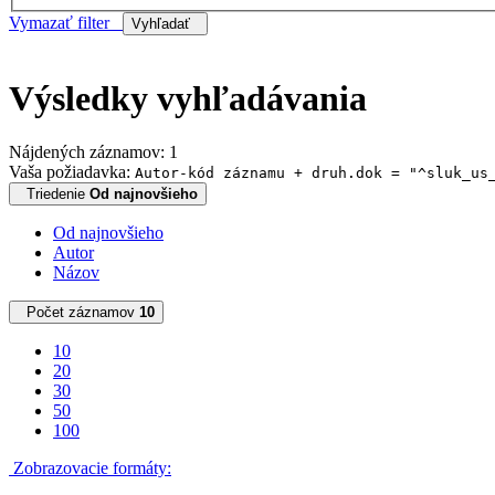
Vymazať filter
Vyhľadať
Výsledky vyhľadávania
Nájdených záznamov: 1
Vaša požiadavka:
Autor-kód záznamu + druh.dok = "^sluk_us
Triedenie
Od najnovšieho
Od najnovšieho
Autor
Názov
Počet záznamov
10
10
20
30
50
100
Zobrazovacie formáty: