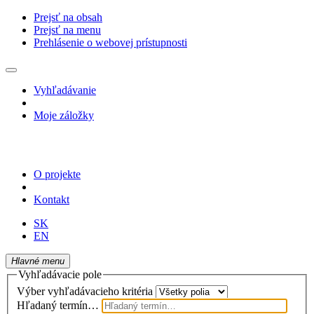
Prejsť na obsah
Prejsť na menu
Prehlásenie o webovej prístupnosti
Vyhľadávanie
Moje záložky
O projekte
Kontakt
SK
EN
Hlavné menu
Vyhľadávacie pole
Výber vyhľadávacieho kritéria
Hľadaný termín…