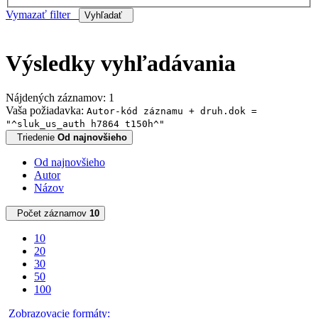
Vymazať filter
Vyhľadať
Výsledky vyhľadávania
Nájdených záznamov: 1
Vaša požiadavka:
Autor-kód záznamu + druh.dok =
"^sluk_us_auth h7864 t150h^"
Triedenie
Od najnovšieho
Od najnovšieho
Autor
Názov
Počet záznamov
10
10
20
30
50
100
Zobrazovacie formáty: