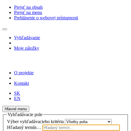
Prejsť na obsah
Prejsť na menu
Prehlásenie o webovej prístupnosti
Vyhľadávanie
Moje záložky
O projekte
Kontakt
SK
EN
Hlavné menu
Vyhľadávacie pole
Výber vyhľadávacieho kritéria
Hľadaný termín…