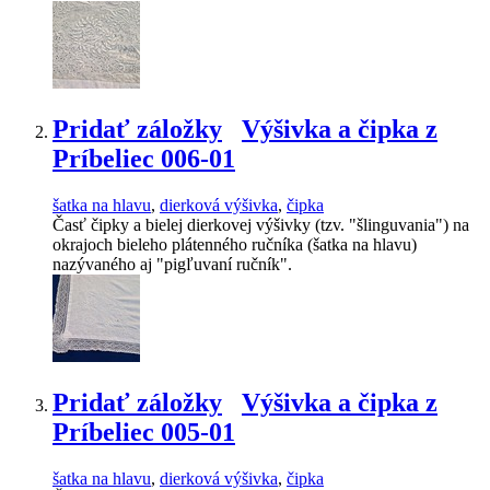
Pridať záložky
Výšivka a čipka z
Príbeliec 006-01
šatka na hlavu
,
dierková výšivka
,
čipka
Časť čipky a bielej dierkovej výšivky (tzv. "šlinguvania") na
okrajoch bieleho plátenného ručníka (šatka na hlavu)
nazývaného aj "pigľuvaní ručník".
Pridať záložky
Výšivka a čipka z
Príbeliec 005-01
šatka na hlavu
,
dierková výšivka
,
čipka