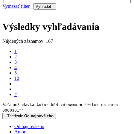
Vymazať filter
Vyhľadať
Výsledky vyhľadávania
Nájdených záznamov: 167
1
2
3
4
5
10
#
Vaša požiadavka:
Autor-kód záznamu = "^sluk_us_auth
0000301^"
Triedenie
Od najnovšieho
Od najnovšieho
Autor