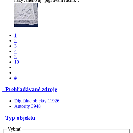
nazývaného aj "pigľuvaní ručník".
1
2
3
4
5
10
#
Prehľadávané zdroje
Digitálne objekty
11926
Autority
3948
Typ objektu
Vybrať