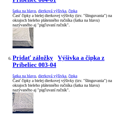
šatka na hlavu
,
dierková výšivka
,
čipka
Časť čipky a bielej dierkovej výšivky (tzv. "šlinguvania") na
okrajoch bieleho plátenného ručníka (šatka na hlavu)
nazývaného aj "pigľuvaní ručník".
Pridať záložky
Výšivka a čipka z
Príbeliec 003-04
šatka na hlavu
,
dierková výšivka
,
čipka
Časť čipky a bielej dierkovej výšivky (tzv. "šlinguvania") na
okrajoch bieleho plátenného ručníka (šatka na hlavu)
nazývaného aj "pigľuvaní ručník".