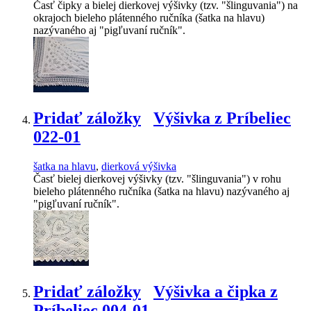
Časť čipky a bielej dierkovej výšivky (tzv. "šlinguvania") na
okrajoch bieleho plátenného ručníka (šatka na hlavu)
nazývaného aj "pigľuvaní ručník".
Pridať záložky
Výšivka z Príbeliec
022-01
šatka na hlavu
,
dierková výšivka
Časť bielej dierkovej výšivky (tzv. "šlinguvania") v rohu
bieleho plátenného ručníka (šatka na hlavu) nazývaného aj
"pigľuvaní ručník".
Pridať záložky
Výšivka a čipka z
Príbeliec 004-01