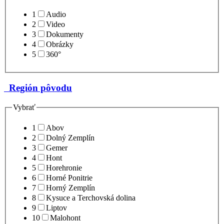
1
Audio
2
Video
3
Dokumenty
4
Obrázky
5
360°
Región pôvodu
Vybrať
1
Abov
2
Dolný Zemplín
3
Gemer
4
Hont
5
Horehronie
6
Horné Ponitrie
7
Horný Zemplín
8
Kysuce a Terchovská dolina
9
Liptov
10
Malohont