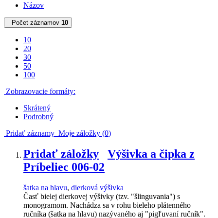
Názov
Počet záznamov
10
10
20
30
50
100
Zobrazovacie formáty:
Skrátený
Podrobný
Pridať záznamy
Moje záložky (
0
)
Pridať záložky
Výšivka a čipka z
Príbeliec 006-02
šatka na hlavu
,
dierková výšivka
Časť bielej dierkovej výšivky (tzv. "šlinguvania") s
monogramom. Nachádza sa v rohu bieleho plátenného
ručníka (šatka na hlavu) nazývaného aj "pigľuvaní ručník".