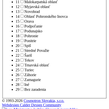
11
Malokarpatská oblasť
12
Myjavská oblasť
13
Novohrad
14
Oblasť Pohronského Inovca
15
Orava
16
Podpoľanie
17
Podunajsko
18
Pohronie
19
Ponitrie
20
Spiš
21
Stredné Považie
22
Šariš
23
Tekov
24
Trnavská oblasť
25
Turiec
26
Záhorie
27
Zamagurie
28
Iné
29
Bez zaradenia
© 1993-2026
Cosmotron Slovakia, s.r.o.
Webdesign Calder Design Community