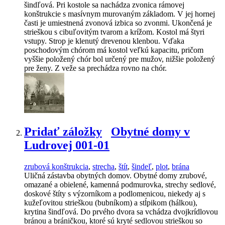
šindľová. Pri kostole sa nachádza zvonica rámovej
konštrukcie s masívnym murovaným základom. V jej hornej
časti je umiestnená zvonová izbica so zvonmi. Ukončená je
strieškou s cibuľovitým tvarom a krížom. Kostol má štyri
vstupy. Strop je klenutý drevenou klenbou. Vďaka
poschodovým chórom má kostol veľkú kapacitu, pričom
vyššie položený chór bol určený pre mužov, nižšie položený
pre ženy. Z veže sa prechádza rovno na chór.
Pridať záložky
Obytné domy v
Ludrovej 001-01
zrubová konštrukcia
,
strecha
,
štít
,
šindeľ
,
plot
,
brána
Uličná zástavba obytných domov. Obytné domy zrubové,
omazané a obielené, kamenná podmurovka, strechy sedlové,
doskové štíty s výzorníkom a podlomenicou, niekedy aj s
kužeľovitou strieškou (bubníkom) a stĺpikom (hálkou),
krytina šindľová. Do prvého dvora sa vchádza dvojkrídlovou
bránou a bráničkou, ktoré sú kryté sedlovou strieškou so