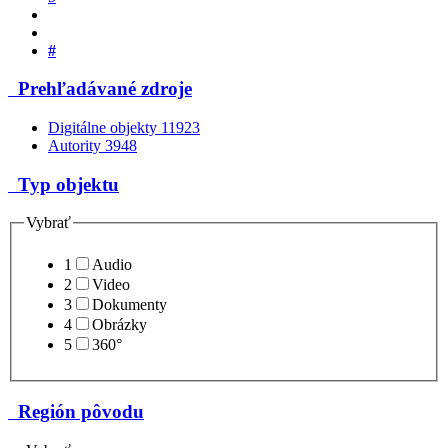
#
Prehľadávané zdroje
Digitálne objekty
11923
Autority
3948
Typ objektu
Vybrať
1
Audio
2
Video
3
Dokumenty
4
Obrázky
5
360°
Región pôvodu