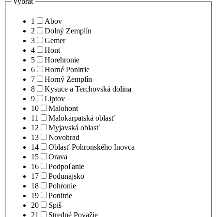
Vybrať
1
Abov
2
Dolný Zemplín
3
Gemer
4
Hont
5
Horehronie
6
Horné Ponitrie
7
Horný Zemplín
8
Kysuce a Terchovská dolina
9
Liptov
10
Malohont
11
Malokarpatská oblasť
12
Myjavská oblasť
13
Novohrad
14
Oblasť Pohronského Inovca
15
Orava
16
Podpoľanie
17
Podunajsko
18
Pohronie
19
Ponitrie
20
Spiš
21
Stredné Považie