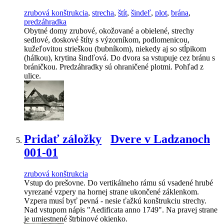
zrubová konštrukcia
,
strecha
,
štít
,
šindeľ
,
plot
,
brána
,
predzáhradka
Obytné domy zrubové, okožované a obielené, strechy
sedlové, doskové štíty s výzorníkom, podlomenicou,
kužeľovitou strieškou (bubníkom), niekedy aj so stĺpikom
(hálkou), krytina šindľová. Do dvora sa vstupuje cez bránu s
bráničkou. Predzáhradky sú ohraničené plotmi. Pohľad z
ulice.
Pridať záložky
Dvere v Ladzanoch
001-01
zrubová konštrukcia
Vstup do prešovne. Do vertikálneho rámu sú vsadené hrubé
vyrezané vzpery na hornej strane ukončené záklenkom.
Vzpera musí byť pevná - nesie ťažkú konštrukciu strechy.
Nad vstupom nápis "Aedificata anno 1749". Na pravej strane
je umiestnené štrbinové okienko.