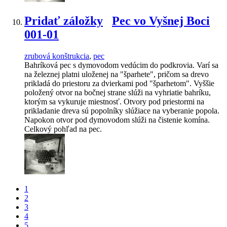
Pridať záložky
Pec vo Vyšnej Boci
001-01
zrubová konštrukcia
,
pec
Bahríková pec s dymovodom vedúcim do podkrovia. Varí sa
na železnej platni uloženej na "šparhete", pričom sa drevo
prikladá do priestoru za dvierkami pod "šparhetom". Vyššie
položený otvor na bočnej strane slúži na vyhriatie bahríku,
ktorým sa vykuruje miestnosť. Otvory pod priestormi na
prikladanie dreva sú popolníky slúžiace na vyberanie popola.
Napokon otvor pod dymovodom slúži na čistenie komína.
Celkový pohľad na pec.
1
2
3
4
5