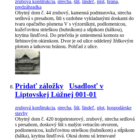
zrubová konštrukcia
,
strecha
,
štít
,
šindeľ
,
plot
,
brána
,
predzáhradka
Obytný dom č. 44 zrubový, kamenná podmurovka, strecha
sedlová s presahom, štít s ozdobne vykladanými doskami do
tvaru opačného písmena V s výzorníkmi, podlomenicou,
kužeľovitou strieškou (bubníkom) a stĺpikom (hálkou),
krytina šindľová. Do priečelia je umiestnená komora so
štrbinovým okienkom. Dvor je od ulice oddelený žŕdkovým
plotom a latkovou bránou. Pohľad z ulice.
Pridať záložky
Usadlosť v
Liptovskej Lúžnej 001-01
zrubová konštrukcia
,
strecha
,
štít
,
šindeľ
,
plot
,
hospodárske
stavby
Obytný dom č. 420 trojpriestorový, zrubový, strecha sedlová
s presahom, doskový štít s malým vetracím otvorom,
podlomenicou, kužeľovitou strieškou (bubníkom) a stĺpikom
(hálka), krytina šindľová. Okná domu sú lemované