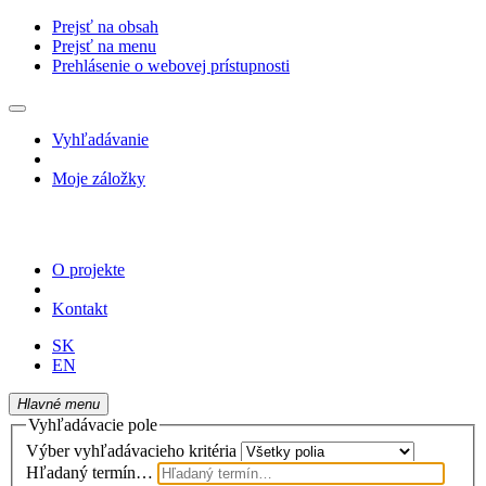
Prejsť na obsah
Prejsť na menu
Prehlásenie o webovej prístupnosti
Vyhľadávanie
Moje záložky
O projekte
Kontakt
SK
EN
Hlavné menu
Vyhľadávacie pole
Výber vyhľadávacieho kritéria
Hľadaný termín…