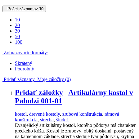
Počet záznamov
10
10
20
30
50
100
Zobrazovacie formáty:
Skrátený
Podrobný
Pridať záznamy
Moje záložky (
0
)
Pridať záložky
Artikulárny kostol v
Paludzi 001-01
kostol
,
drevené kostoly
,
zrubová konštrukcia
,
rámová
konštrukcia
,
strecha
,
šindeľ
Evanjelický artikultárny kostol, ktorého pôdorys má charakter
gréckeho kríža. Kostol je zrubový, obitý doskami, postavený
na kamennom základe, strecha sleduje tvar pôdorysu, krytina