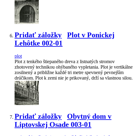
Pridať záložky
Plot v Ponickej
Lehôtke 002-01
plot
Plot z tenkého štiepaného dreva z listnatých stromov
zhotovený technikou ohýbaného vypletania. Plot je vertikálne
zosilnený a približne každé tri metre spevnený pevnejším
drúčikom. Plot k zemi nie je prikovaný, drží sa vlastnou silou.
Pridať záložky
Obytný dom v
Liptovskej Osade 003-01