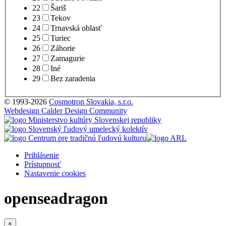
22
Šariš
23
Tekov
24
Trnavská oblasť
25
Turiec
26
Záhorie
27
Zamagurie
28
Iné
29
Bez zaradenia
© 1993-2026
Cosmotron Slovakia, s.r.o.
Webdesign Calder Design Community
Prihlásenie
Prístupnosť
Nastavenie cookies
openseadragon
×