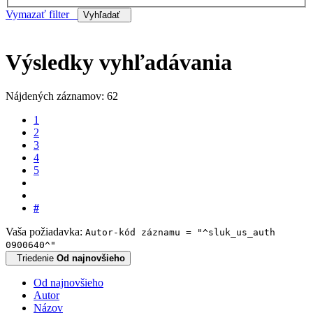
Vymazať filter
Vyhľadať
Výsledky vyhľadávania
Nájdených záznamov: 62
1
2
3
4
5
#
Vaša požiadavka:
Autor-kód záznamu = "^sluk_us_auth
0900640^"
Triedenie
Od najnovšieho
Od najnovšieho
Autor
Názov