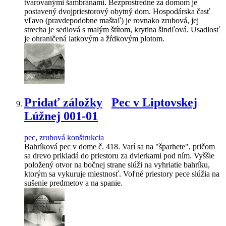
tvarovanými šambránami. Bezprostredne za domom je
postavený dvojpriestorový obytný dom. Hospodárska časť
vľavo (pravdepodobne maštaľ) je rovnako zrubová, jej
strecha je sedlová s malým štítom, krytina šindľová. Usadlosť
je ohraničená latkovým a žŕdkovým plotom.
Pridať záložky
Pec v Liptovskej
Lúžnej 001-01
pec
,
zrubová konštrukcia
Bahríková pec v dome č. 418. Varí sa na "šparhete", pričom
sa drevo prikladá do priestoru za dvierkami pod ním. Vyššie
položený otvor na bočnej strane slúži na vyhriatie bahríku,
ktorým sa vykuruje miestnosť. Voľné priestory pece slúžia na
sušenie predmetov a na spanie.