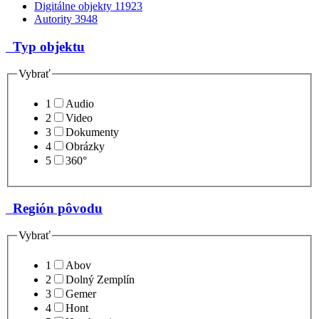
Digitálne objekty
11923
Autority
3948
Typ objektu
Vybrať
1
Audio
2
Video
3
Dokumenty
4
Obrázky
5
360°
Región pôvodu
Vybrať
1
Abov
2
Dolný Zemplín
3
Gemer
4
Hont