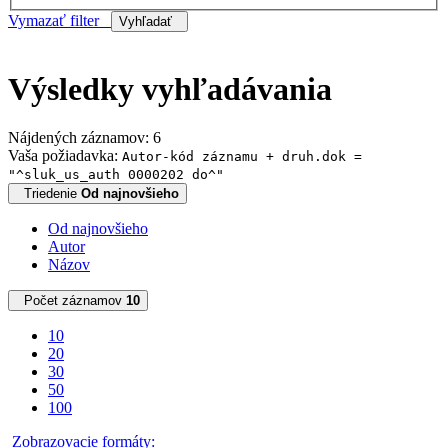
Vymazať filter
Vyhľadať
Výsledky vyhľadávania
Nájdených záznamov: 6
Vaša požiadavka:
Autor-kód záznamu + druh.dok =
"^sluk_us_auth 0000202 do^"
Triedenie
Od najnovšieho
Od najnovšieho
Autor
Názov
Počet záznamov
10
10
20
30
50
100
Zobrazovacie formáty: