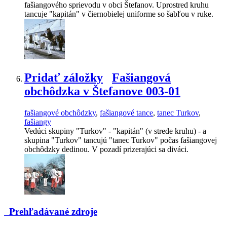
fašiangového sprievodu v obci Štefanov. Uprostred kruhu
tancuje "kapitán" v čiernobielej uniforme so šabľou v ruke.
Pridať záložky
Fašiangová
obchôdzka v Štefanove 003-01
fašiangové obchôdzky
,
fašiangové tance
,
tanec Turkov
,
fašiangy
Vedúci skupiny "Turkov" - "kapitán" (v strede kruhu) - a
skupina "Turkov" tancujú "tanec Turkov" počas fašiangovej
obchôdzky dedinou. V pozadí prizerajúci sa diváci.
Prehľadávané zdroje