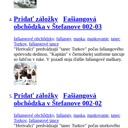
Pridať záložky
Fašiangová
obchôdzka v Štefanove 002-03
fašiangové obchôdzky
,
fašiangy
,
maska
,
maskovanie
,
tanec
Turkov
,
fašiangové tance
"Herivašci" predvádzajú "tanec Turkov" počas fašiangového
sprievodu dedinou. "Kapitán" v čiernobielej uniforme tancuje
so šabľou v ruke. V pozadí stoja ďalšie fašiangové maškary.
Pridať záložky
Fašiangová
obchôdzka v Štefanove 002-02
fašiangové obchôdzky
,
fašiangy
,
maska
,
maskovanie
,
tanec
Turkov
,
fašiangové tance
"Herivašci" predvádzajú "tanec Turkov" počas utorkového