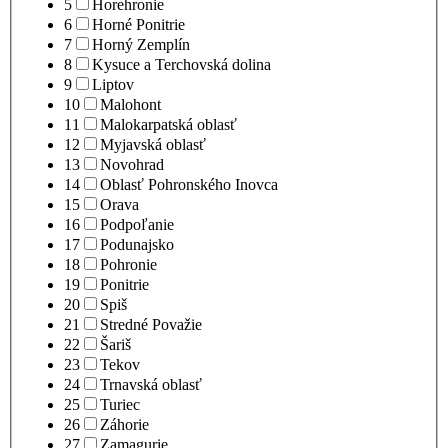
5
Horehronie
6
Horné Ponitrie
7
Horný Zemplín
8
Kysuce a Terchovská dolina
9
Liptov
10
Malohont
11
Malokarpatská oblasť
12
Myjavská oblasť
13
Novohrad
14
Oblasť Pohronského Inovca
15
Orava
16
Podpoľanie
17
Podunajsko
18
Pohronie
19
Ponitrie
20
Spiš
21
Stredné Považie
22
Šariš
23
Tekov
24
Trnavská oblasť
25
Turiec
26
Záhorie
27
Zamagurie