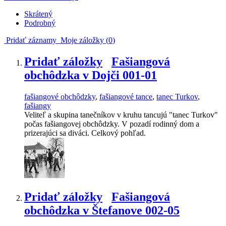
Skrátený
Podrobný
Pridať záznamy
Moje záložky (
0
)
Pridať záložky
Fašiangová
obchôdzka v Dojči 001-01
fašiangové obchôdzky
,
fašiangové tance
,
tanec Turkov
,
fašiangy
Veliteľ a skupina tanečníkov v kruhu tancujú "tanec Turkov"
počas fašiangovej obchôdzky. V pozadí rodinný dom a
prizerajúci sa diváci. Celkový pohľad.
Pridať záložky
Fašiangová
obchôdzka v Štefanove 002-05