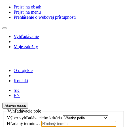
Prejsť na obsah
Prejsť na menu
Prehlásenie o webovej prístupnosti
Vyhľadávanie
Moje záložky
O projekte
Kontakt
SK
EN
Hlavné menu
Vyhľadávacie pole
Výber vyhľadávacieho kritéria
Hľadaný termín…