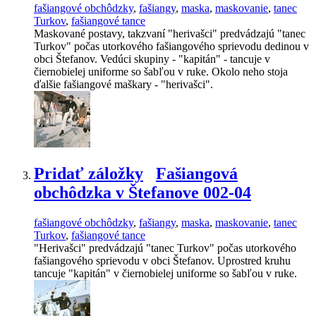
fašiangové obchôdzky
,
fašiangy
,
maska
,
maskovanie
,
tanec
Turkov
,
fašiangové tance
Maskované postavy, takzvaní "herivašci" predvádzajú "tanec
Turkov" počas utorkového fašiangového sprievodu dedinou v
obci Štefanov. Vedúci skupiny - "kapitán" - tancuje v
čiernobielej uniforme so šabľou v ruke. Okolo neho stoja
ďalšie fašiangové maškary - "herivašci".
Pridať záložky
Fašiangová
obchôdzka v Štefanove 002-04
fašiangové obchôdzky
,
fašiangy
,
maska
,
maskovanie
,
tanec
Turkov
,
fašiangové tance
"Herivašci" predvádzajú "tanec Turkov" počas utorkového
fašiangového sprievodu v obci Štefanov. Uprostred kruhu
tancuje "kapitán" v čiernobielej uniforme so šabľou v ruke.