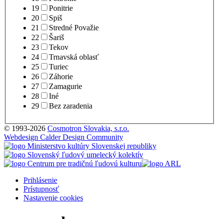
19
Ponitrie
20
Spiš
21
Stredné Považie
22
Šariš
23
Tekov
24
Trnavská oblasť
25
Turiec
26
Záhorie
27
Zamagurie
28
Iné
29
Bez zaradenia
© 1993-2026
Cosmotron Slovakia, s.r.o.
Webdesign Calder Design Community
Prihlásenie
Prístupnosť
Nastavenie cookies