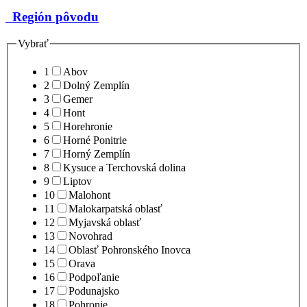
Región pôvodu
Vybrať
1
Abov
2
Dolný Zemplín
3
Gemer
4
Hont
5
Horehronie
6
Horné Ponitrie
7
Horný Zemplín
8
Kysuce a Terchovská dolina
9
Liptov
10
Malohont
11
Malokarpatská oblasť
12
Myjavská oblasť
13
Novohrad
14
Oblasť Pohronského Inovca
15
Orava
16
Podpoľanie
17
Podunajsko
18
Pohronie