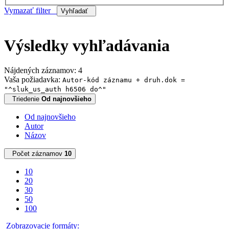
Vymazať filter
Vyhľadať
Výsledky vyhľadávania
Nájdených záznamov: 4
Vaša požiadavka:
Autor-kód záznamu + druh.dok =
"^sluk_us_auth h6506 do^"
Triedenie
Od najnovšieho
Od najnovšieho
Autor
Názov
Počet záznamov
10
10
20
30
50
100
Zobrazovacie formáty: