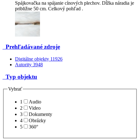
Spájkovačka na spájanie cínových plechov. Dĺžka náradia je
približne 50 cm. Celkový pohľad .
Prehľadávané zdroje
Digitálne objekty
11926
Autority
3948
Typ objektu
Vybrať
1
Audio
2
Video
3
Dokumenty
4
Obrázky
5
360°