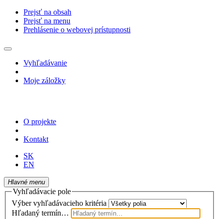
Prejsť na obsah
Prejsť na menu
Prehlásenie o webovej prístupnosti
Vyhľadávanie
Moje záložky
O projekte
Kontakt
SK
EN
Hlavné menu
Vyhľadávacie pole
Výber vyhľadávacieho kritéria
Hľadaný termín…