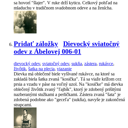
sa hovorí "šlajer". V ruke drží kyticu. Celkový pohľad na
mladuchu v tradičnom svadobnom odeve a na ženícha.
Pridať záložky
Dievocký sviatočný
odev z Ábelovej 006-01
dievocký odev
,
sviatočný odev
,
sukňa
,
zástera
,
rukávce
,
živôtik
,
šatka na plecia
,
viazanie
Dievka má oblečené biele vyšívané rukávce, na ktoré sa
zakladá biela šatka zvaná "kosička". Tá sa viaže krížom cez
prsia a vzadu v páse na voľný uzol. Na "kosičke" má dievka
oblečený živôtik zvaný "ľajbík", ktorý je zdobený prišitými
nazberanými stužkami a perličkami. Zástera zvaná "šata" je
zdobená podobne ako "geceľa" (sukňa), navyše je zakončená
strapcami.