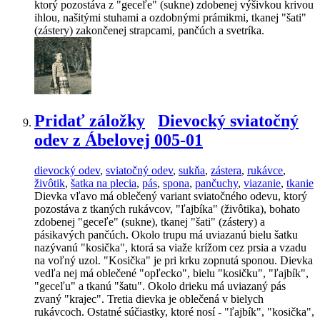
ktorý pozostáva z "geceľe" (sukne) zdobenej výšivkou krivou
ihlou, našitými stuhami a ozdobnými prámikmi, tkanej "šati"
(zástery) zakončenej strapcami, pančúch a svetríka.
Pridať záložky
Dievocký sviatočný
odev z Ábelovej 005-01
dievocký odev
,
sviatočný odev
,
sukňa
,
zástera
,
rukávce
,
živôtik
,
šatka na plecia
,
pás
,
spona
,
pančuchy
,
viazanie
,
tkanie
Dievka vľavo má oblečený variant sviatočného odevu, ktorý
pozostáva z tkaných rukávcov, "ľajbíka" (živôtika), bohato
zdobenej "geceľe" (sukne), tkanej "šati" (zástery) a
pásikavých pančúch. Okolo trupu má uviazanú bielu šatku
nazývanú "kosička", ktorá sa viaže krížom cez prsia a vzadu
na voľný uzol. "Kosička" je pri krku zopnutá sponou. Dievka
vedľa nej má oblečené "opľecko", bielu "kosičku", "ľajbík",
"geceľu" a tkanú "šatu". Okolo drieku má uviazaný pás
zvaný "krajec". Tretia dievka je oblečená v bielych
rukávcoch. Ostatné súčiastky, ktoré nosí - "ľajbík", "kosička",