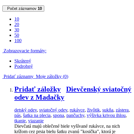
Počet záznamov
10
10
20
30
50
100
Zobrazovacie formáty:
Skrátený
Podrobný
Pridať záznamy
Moje záložky (
0
)
Pridať záložky
Dievčenský sviatočný
odev z Madačky
detský odev
,
sviatočný odev
,
rukávce
,
živôtik
,
sukňa
,
zástera
,
pás
,
šatka na plecia
,
spona
,
pančuchy
,
výšivka krivou ihlou
,
tkanie
,
viazanie
Dievčatá majú oblečené biele vyšívané rukávce, na nich
krížom cez prsia bielu šatku zvanú "kosička", ktorá je