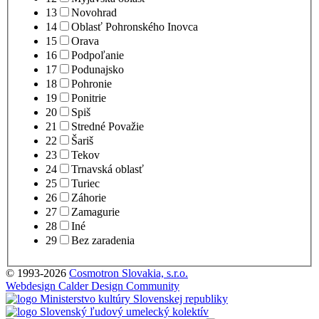
13
Novohrad
14
Oblasť Pohronského Inovca
15
Orava
16
Podpoľanie
17
Podunajsko
18
Pohronie
19
Ponitrie
20
Spiš
21
Stredné Považie
22
Šariš
23
Tekov
24
Trnavská oblasť
25
Turiec
26
Záhorie
27
Zamagurie
28
Iné
29
Bez zaradenia
© 1993-2026
Cosmotron Slovakia, s.r.o.
Webdesign Calder Design Community