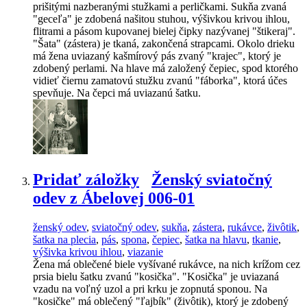
prišitými nazberanými stužkami a perličkami. Sukňa zvaná
"geceľa" je zdobená našitou stuhou, výšivkou krivou ihlou,
flitrami a pásom kupovanej bielej čipky nazývanej "štikeraj".
"Šata" (zástera) je tkaná, zakončená strapcami. Okolo drieku
má žena uviazaný kašmírový pás zvaný "krajec", ktorý je
zdobený perlami. Na hlave má založený čepiec, spod ktorého
vidieť čiernu zamatovú stužku zvanú "fáborka", ktorá účes
spevňuje. Na čepci má uviazanú šatku.
Pridať záložky
Ženský sviatočný
odev z Ábelovej 006-01
ženský odev
,
sviatočný odev
,
sukňa
,
zástera
,
rukávce
,
živôtik
,
šatka na plecia
,
pás
,
spona
,
čepiec
,
šatka na hlavu
,
tkanie
,
výšivka krivou ihlou
,
viazanie
Žena má oblečené biele vyšívané rukávce, na nich krížom cez
prsia bielu šatku zvanú "kosička". "Kosička" je uviazaná
vzadu na voľný uzol a pri krku je zopnutá sponou. Na
"kosičke" má oblečený "ľajbík" (živôtik), ktorý je zdobený