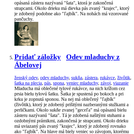
opásaná zástera nazývaná "šata", ktorá je zakončená
strapcami. Okolo drieku má dievka pás zvaný "krajec", ktorý
je zdobený podobne ako "ľajbík". Na nohách má vzorované
pančuchy.
Pridať záložky
Odev mladuchy z
Ábelovej
ženský odev
,
odev mladuchy
,
sukňa
,
zástera
,
rukávce
,
živôtik
,
šatka na plecia
,
pás
,
spona
,
veniec mladuchy
,
závoj
,
viazanie
Mladucha má oblečené tylové rukávce, na nich krížom cez
prsia bielu tylovú šatku. Šatka je spustená po bokoch a pri
krku je zopnutá sponou. Na nej má oblečený "ľajbík"
(živôtik), ktorý je zdobený prišitými nazberanými stužkami a
perličkami. Okolo sukňe zvanej "geceľa" má opásanú bielu
zásteru nazývanú "šata". Tá je zdobená našitými stuhami a
ozdobnými prámikmi, zakončená je strapcami. Okolo drieku
má uviazaný pás zvaný "krajec", ktorý je zdobený rovnako
ako "ľajbík". Na hlave má biely veniec so závojom, ktorému