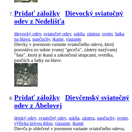
Pridať záložky
Dievocký sviatočný
odev z Nedelišťa
dievocký odev
,
sviatočný odev
,
sukňa
,
zástera
,
sveter
,
šatka
na hlavu
,
pančuchy
,
tkanie
,
viazanie
Dievky v jesennom variante sviatočného odevu, ktorý
pozostáva zo sukne zvanej "geceľa", zástery nazývanej
"šata", ktorá je tkaná a zakončená strapcami, svetríka,
pančúch a šatky na hlave.
Pridať záložky
Dievčenský sviatočný
odev z Ábelovej
detský odev
,
sviatočný odev
,
sukňa
,
zástera
,
pančuchy
,
sveter
,
výšivka krivou ihlou
,
viazanie
,
tkanie
Dievča je oblečené v jesennom variante sviatočného odevu,