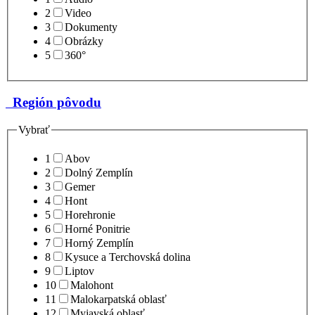
2
Video
3
Dokumenty
4
Obrázky
5
360°
Región pôvodu
Vybrať
1
Abov
2
Dolný Zemplín
3
Gemer
4
Hont
5
Horehronie
6
Horné Ponitrie
7
Horný Zemplín
8
Kysuce a Terchovská dolina
9
Liptov
10
Malohont
11
Malokarpatská oblasť
12
Myjavská oblasť