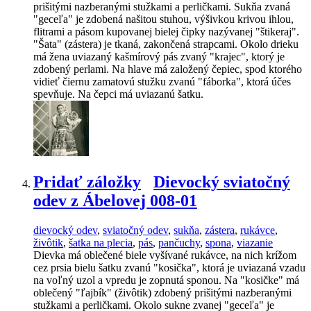
prišitými nazberanými stužkami a perličkami. Sukňa zvaná
"geceľa" je zdobená našitou stuhou, výšivkou krivou ihlou,
flitrami a pásom kupovanej bielej čipky nazývanej "štikeraj".
"Šata" (zástera) je tkaná, zakončená strapcami. Okolo drieku
má žena uviazaný kašmírový pás zvaný "krajec", ktorý je
zdobený perlami. Na hlave má založený čepiec, spod ktorého
vidieť čiernu zamatovú stužku zvanú "fáborka", ktorá účes
spevňuje. Na čepci má uviazanú šatku.
Pridať záložky
Dievocký sviatočný
odev z Ábelovej 008-01
dievocký odev
,
sviatočný odev
,
sukňa
,
zástera
,
rukávce
,
živôtik
,
šatka na plecia
,
pás
,
pančuchy
,
spona
,
viazanie
Dievka má oblečené biele vyšívané rukávce, na nich krížom
cez prsia bielu šatku zvanú "kosička", ktorá je uviazaná vzadu
na voľný uzol a vpredu je zopnutá sponou. Na "kosičke" má
oblečený "ľajbík" (živôtik) zdobený prišitými nazberanými
stužkami a perličkami. Okolo sukne zvanej "geceľa" je