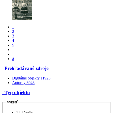
1
2
3
4
5
#
Prehľadávané zdroje
Digitálne objekty
11923
Autority
3948
Typ objektu
Vybrať
1
Audio