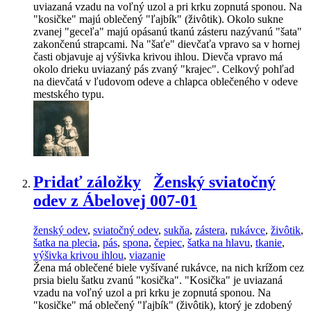
uviazaná vzadu na voľný uzol a pri krku zopnutá sponou. Na
"kosičke" majú oblečený "ľajbík" (živôtik). Okolo sukne
zvanej "geceľa" majú opásanú tkanú zásteru nazývanú "šata"
zakončenú strapcami. Na "šaťe" dievčaťa vpravo sa v hornej
časti objavuje aj výšivka krivou ihlou. Dievča vpravo má
okolo drieku uviazaný pás zvaný "krajec". Celkový pohľad
na dievčatá v ľudovom odeve a chlapca oblečeného v odeve
mestského typu.
Pridať záložky
Ženský sviatočný
odev z Ábelovej 007-01
ženský odev
,
sviatočný odev
,
sukňa
,
zástera
,
rukávce
,
živôtik
,
šatka na plecia
,
pás
,
spona
,
čepiec
,
šatka na hlavu
,
tkanie
,
výšivka krivou ihlou
,
viazanie
Žena má oblečené biele vyšívané rukávce, na nich krížom cez
prsia bielu šatku zvanú "kosička". "Kosička" je uviazaná
vzadu na voľný uzol a pri krku je zopnutá sponou. Na
"kosičke" má oblečený "ľajbík" (živôtik), ktorý je zdobený