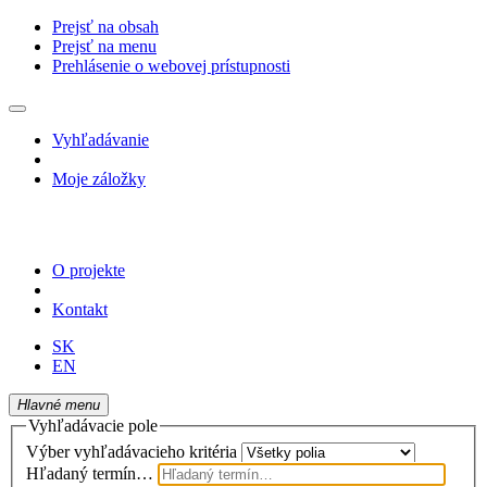
Prejsť na obsah
Prejsť na menu
Prehlásenie o webovej prístupnosti
Vyhľadávanie
Moje záložky
O projekte
Kontakt
SK
EN
Hlavné menu
Vyhľadávacie pole
Výber vyhľadávacieho kritéria
Hľadaný termín…