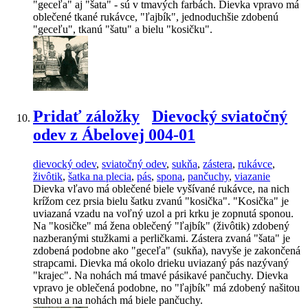
"geceľa" aj "šata" - sú v tmavých farbách. Dievka vpravo má
oblečené tkané rukávce, "ľajbík", jednoduchšie zdobenú
"geceľu", tkanú "šatu" a bielu "kosičku".
Pridať záložky
Dievocký sviatočný
odev z Ábelovej 004-01
dievocký odev
,
sviatočný odev
,
sukňa
,
zástera
,
rukávce
,
živôtik
,
šatka na plecia
,
pás
,
spona
,
pančuchy
,
viazanie
Dievka vľavo má oblečené biele vyšívané rukávce, na nich
krížom cez prsia bielu šatku zvanú "kosička". "Kosička" je
uviazaná vzadu na voľný uzol a pri krku je zopnutá sponou.
Na "kosičke" má žena oblečený "ľajbík" (živôtik) zdobený
nazberanými stužkami a perličkami. Zástera zvaná "šata" je
zdobená podobne ako "geceľa" (sukňa), navyše je zakončená
strapcami. Dievka má okolo drieku uviazaný pás nazývaný
"krajec". Na nohách má tmavé pásikavé pančuchy. Dievka
vpravo je oblečená podobne, no "ľajbík" má zdobený našitou
stuhou a na nohách má biele pančuchy.