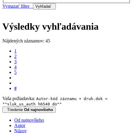
Vymazať filter
Vyhľadať
Výsledky vyhľadávania
Nájdených záznamov: 45
1
2
3
4
5
#
Vaša požiadavka:
Autor-kód záznamu + druh.dok =
"^sluk_us_auth h6540 do^"
Triedenie
Od najnovšieho
Od najnovšieho
Autor
Názov