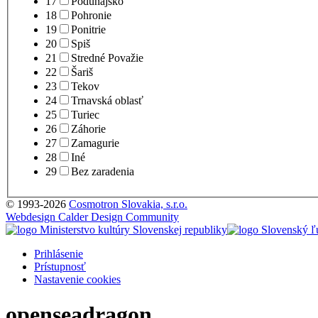
17
Podunajsko
18
Pohronie
19
Ponitrie
20
Spiš
21
Stredné Považie
22
Šariš
23
Tekov
24
Trnavská oblasť
25
Turiec
26
Záhorie
27
Zamagurie
28
Iné
29
Bez zaradenia
© 1993-2026
Cosmotron Slovakia, s.r.o.
Webdesign Calder Design Community
Prihlásenie
Prístupnosť
Nastavenie cookies
openseadragon