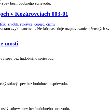
ý spev bez hudobného sprievodu.
goch v Kozárovciach 003-01
lčík
,
živôtik
,
rukávce
,
čepiec
,
čižmy
sa tam zvykli tancovať. Neskôr nasleduje rozprávavanie o ženských sv
e mosti
lový spev bez hudobného sprievodu.
Ženský sólový spev bez hudobného sprievodu.
Ženský sólový spev bez hudobného sprievodu.