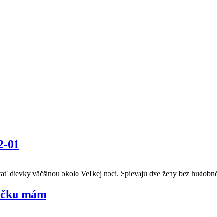
2-01
ať dievky väčšinou okolo Veľkej noci. Spievajú dve ženy bez hudobn
vačku mám
a