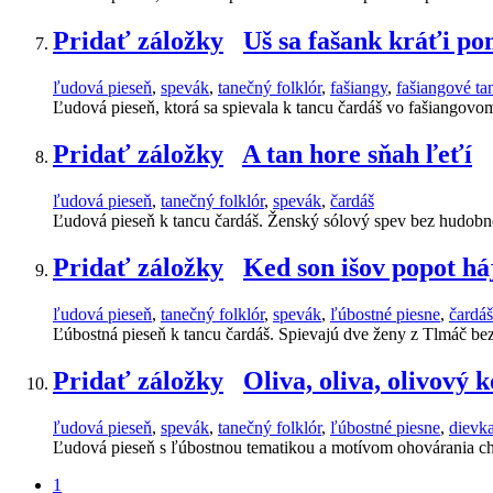
Pridať záložky
Uš sa fašank kráťi po
ľudová pieseň
,
spevák
,
tanečný folklór
,
fašiangy
,
fašiangové ta
Ľudová pieseň, ktorá sa spievala k tancu čardáš vo fašiangov
Pridať záložky
A tan hore sňah ľeťí
ľudová pieseň
,
tanečný folklór
,
spevák
,
čardáš
Ľudová pieseň k tancu čardáš. Ženský sólový spev bez hudobn
Pridať záložky
Ked son išov popot há
ľudová pieseň
,
tanečný folklór
,
spevák
,
ľúbostné piesne
,
čardáš
Ľúbostná pieseň k tancu čardáš. Spievajú dve ženy z Tlmáč b
Pridať záložky
Oliva, oliva, olivový 
ľudová pieseň
,
spevák
,
tanečný folklór
,
ľúbostné piesne
,
dievk
Ľudová pieseň s ľúbostnou tematikou a motívom ohovárania ch
1