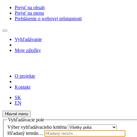
Prejsť na obsah
Prejsť na menu
Prehlásenie o webovej prístupnosti
Vyhľadávanie
Moje záložky
O projekte
Kontakt
SK
EN
Hlavné menu
Vyhľadávacie pole
Výber vyhľadávacieho kritéria
Hľadaný termín…