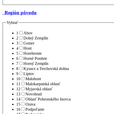
Región pôvodu
Vybrať
1
Abov
2
Dolný Zemplín
3
Gemer
4
Hont
5
Horehronie
6
Horné Ponitrie
7
Horný Zemplín
8
Kysuce a Terchovská dolina
9
Liptov
10
Malohont
11
Malokarpatská oblasť
12
Myjavská oblasť
13
Novohrad
14
Oblasť Pohronského Inovca
15
Orava
16
Podpoľanie