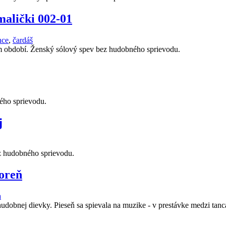
malički 002-01
nce
,
čardáš
om období. Ženský sólový spev bez hudobného sprievodu.
ého sprievodu.
j
ez hudobného sprievodu.
koreň
a
udobnej dievky. Pieseň sa spievala na muzike - v prestávke medzi tan