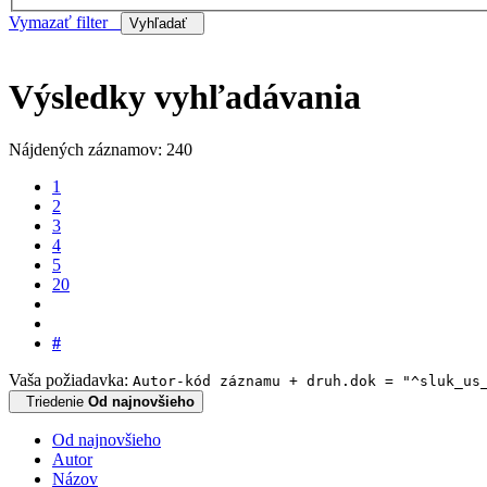
Vymazať filter
Vyhľadať
Výsledky vyhľadávania
Nájdených záznamov: 240
1
2
3
4
5
20
#
Vaša požiadavka:
Autor-kód záznamu + druh.dok = "^sluk_us
Triedenie
Od najnovšieho
Od najnovšieho
Autor
Názov