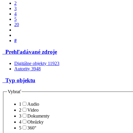
2
3
4
5
20
#
Prehľadávané zdroje
Digitálne objekty
11923
Autority
3948
Typ objektu
Vybrať
1
Audio
2
Video
3
Dokumenty
4
Obrázky
5
360°