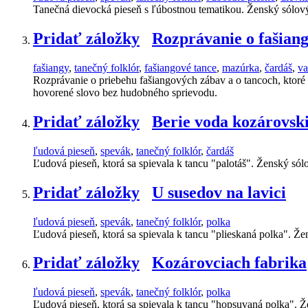
Tanečná dievocká pieseň s ľúbostnou tematikou. Ženský sólov
Pridať záložky
Rozprávanie o fašian
fašiangy
,
tanečný folklór
,
fašiangové tance
,
mazúrka
,
čardáš
,
va
Rozprávanie o priebehu fašiangových zábav a o tancoch, ktoré 
hovorené slovo bez hudobného sprievodu.
Pridať záložky
Berie voda kozárovski
ľudová pieseň
,
spevák
,
tanečný folklór
,
čardáš
Ľudová pieseň, ktorá sa spievala k tancu "palotáš". Ženský só
Pridať záložky
U susedov na lavici
ľudová pieseň
,
spevák
,
tanečný folklór
,
polka
Ľudová pieseň, ktorá sa spievala k tancu "plieskaná polka". 
Pridať záložky
Kozárovciach fabrika
ľudová pieseň
,
spevák
,
tanečný folklór
,
polka
Ľudová pieseň, ktorá sa spievala k tancu "hopsuvaná polka". 