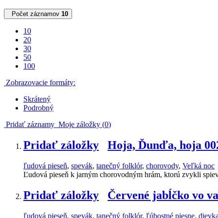
Počet záznamov
10
10
20
30
50
100
Zobrazovacie formáty:
Skrátený
Podrobný
Pridať záznamy
Moje záložky (
0
)
Pridať záložky
Hoja, Ďunďa, hoja 00
ľudová pieseň
,
spevák
,
tanečný folklór
,
chorovody
,
Veľká noc
Ľudová pieseň k jarným chorovodným hrám, ktorú zvykli spiev
Pridať záložky
Červené jabĺčko vo 
ľudová pieseň
,
spevák
,
tanečný folklór
,
ľúbostné piesne
,
dievk