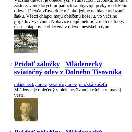
Väčšina dievčat je oblečených v rukávcoch, živôtiku, sukni a
zástere, v niektorých prípadoch sa objavujú prvky mestského
odevu. Dievča vľavo dole má ako jediné na hlave uviazanú
šatku. Všetci chlapci majú oblečenú košeľu, vo väčšine
prípadov vyšívanú. Nohavice majú niektorí z nich na traky.
Časť chlapcov je oblečená v odeve mestského typu.
Pridať záložky
Mládenecký
sviatočný odev z Dolného Tisovníka
mládenecký odev
,
sviatočný odev
,
mužská košeľa
Mládenec je oblečený v bielej vyšívanej košeli a v tmavej
veste.