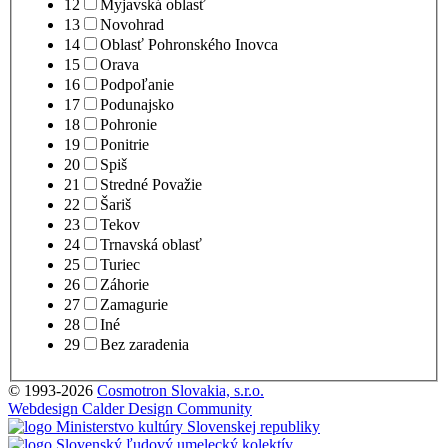
12
Myjavská oblasť
13
Novohrad
14
Oblasť Pohronského Inovca
15
Orava
16
Podpoľanie
17
Podunajsko
18
Pohronie
19
Ponitrie
20
Spiš
21
Stredné Považie
22
Šariš
23
Tekov
24
Trnavská oblasť
25
Turiec
26
Záhorie
27
Zamagurie
28
Iné
29
Bez zaradenia
© 1993-2026
Cosmotron Slovakia, s.r.o.
Webdesign Calder Design Community