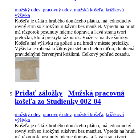
mužský odev
,
pracovný odev
,
mužská košeľa
,
krížiková
výšivka
Košeľa je ušitá z hrubého domáceho plátna, má jednoduchý
rovný strih so širokými rukávmi bez manžiet. Vpredu na hrudi
má rázporok posunutý mierne doprava a ľavá strana tvorí
preložku, ktorá prekryla rázporok. Viaže sa na dve šnúrky.
Košeľa má výšivku na golieri a na hrudi v mieste preložky.
Výšivka je robená krížikovým stehom bielou niťou, doplnená
pravidelnými červenými krížikmi. Celkový pohľad zozadu.
Pridať záložky
Mužská pracovná
košeľa zo Studienky 002-04
mužský odev
,
pracovný odev
,
mužská košeľa
,
krížiková
výšivka
Košeľa je ušitá z hrubého domáceho plátna, má jednoduchý
rovný strih so širokými rukávmi bez manžiet. Vpredu na hrudi
má rázporok posunutý mierne doprava a ľavá strana tvorí