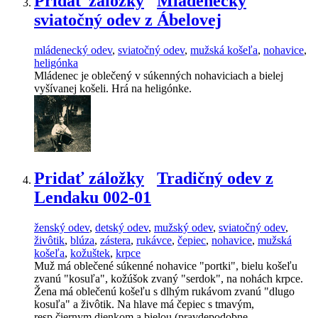
Pridať záložky
Mládenecký
sviatočný odev z Ábelovej
mládenecký odev
,
sviatočný odev
,
mužská košeľa
,
nohavice
,
heligónka
Mládenec je oblečený v súkenných nohaviciach a bielej
vyšívanej košeli. Hrá na heligónke.
Pridať záložky
Tradičný odev z
Lendaku 002-01
ženský odev
,
detský odev
,
mužský odev
,
sviatočný odev
,
živôtik
,
blúza
,
zástera
,
rukávce
,
čepiec
,
nohavice
,
mužská
košeľa
,
kožuštek
,
krpce
Muž má oblečené súkenné nohavice "portki", bielu košeľu
zvanú "kosuľa", kožúšok zvaný "serdok", na nohách krpce.
Žena má oblečenú košeľu s dlhým rukávom zvanú "dlugo
kosuľa" a živôtik. Na hlave má čepiec s tmavým,
resp.čiernym dienkom a bielou (pravdepodobne