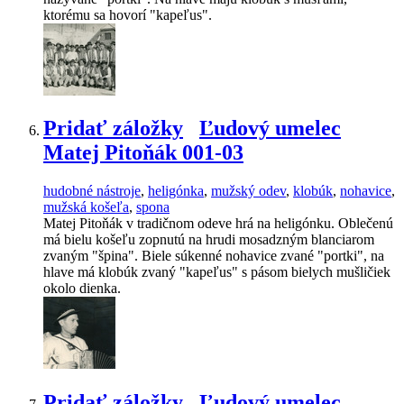
ktorému sa hovorí "kapeľus".
Pridať záložky
Ľudový umelec
Matej Pitoňák 001-03
hudobné nástroje
,
heligónka
,
mužský odev
,
klobúk
,
nohavice
,
mužská košeľa
,
spona
Matej Pitoňák v tradičnom odeve hrá na heligónku. Oblečenú
má bielu košeľu zopnutú na hrudi mosadzným blanciarom
zvaným "špina". Biele súkenné nohavice zvané "portki", na
hlave má klobúk zvaný "kapeľus" s pásom bielych mušličiek
okolo dienka.
Pridať záložky
Ľudový umelec