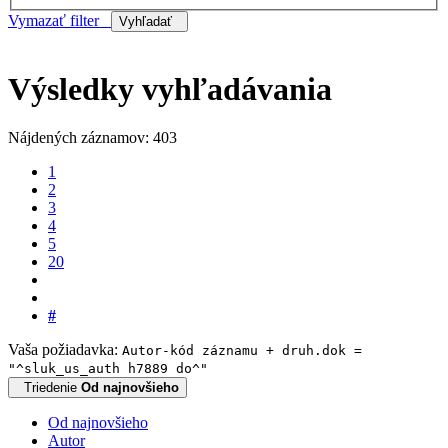
Vymazať filter
Vyhľadať
Výsledky vyhľadávania
Nájdených záznamov: 403
1
2
3
4
5
20
#
Vaša požiadavka:
Autor-kód záznamu + druh.dok =
"^sluk_us_auth h7889 do^"
Triedenie
Od najnovšieho
Od najnovšieho
Autor