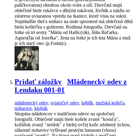
paličkovanou) obrubou okolo tváre a uší. Dievčatá majú
oblečené biele rukávce s dlhými rukávmi, živôtik a sukňu so
zásterou uviazanou vpredu na tkanice, ktoré visia na sukni.
Najmladšie dieťa sediace na stole uprostred má oblečenú dlhú
bielu košieľku s golierom. Rodinná fotografia. Dievčatá na
fotke sú tri sestry "Mária od Haňic(s)ki, Júlia Baľarka,
Agnes(š)a od Jozefka", žena na fotke je ich teta Mária a muž
je ich starý otec (p.Fudaly).
Pridať záložky
Mládenecký odev z
Lendaku 001-01
mládenecký odev
,
sviatočný odev
,
lajblík
,
mužská košeľa
,
nohavice
,
klobúk
Skupina mládencov v tradičnom odeve na spoločnej
fotografii. Oblečené majú biele košele zvané "kosuľa",
kožúšok zvaný "serdok" z bielej ovčej kože zdobený irchou,
súkenné nohavice vyšívané pestrým harasom (vlnou)
nazývané "portki". Na hlave majú klobúk s mušľami,