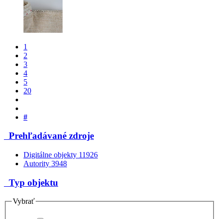
1
2
3
4
5
20
#
Prehľadávané zdroje
Digitálne objekty
11926
Autority
3948
Typ objektu
Vybrať