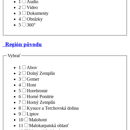
1
Audio
2
Video
3
Dokumenty
4
Obrázky
5
360°
Región pôvodu
Vybrať
1
Abov
2
Dolný Zemplín
3
Gemer
4
Hont
5
Horehronie
6
Horné Ponitrie
7
Horný Zemplín
8
Kysuce a Terchovská dolina
9
Liptov
10
Malohont
11
Malokarpatská oblasť