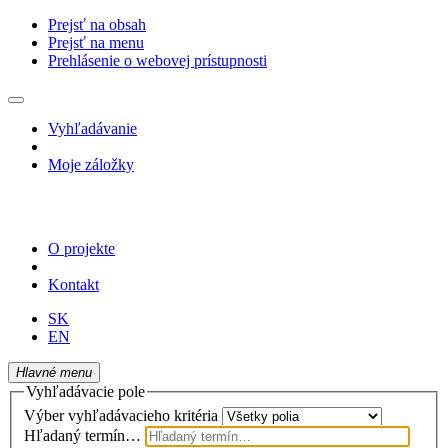
Prejsť na obsah
Prejsť na menu
Prehlásenie o webovej prístupnosti
Vyhľadávanie
Moje záložky
O projekte
Kontakt
SK
EN
Hlavné menu
Vyhľadávacie pole
Výber vyhľadávacieho kritéria
Hľadaný termín…