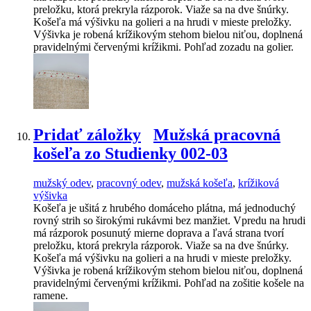
preložku, ktorá prekryla rázporok. Viaže sa na dve šnúrky.
Košeľa má výšivku na golieri a na hrudi v mieste preložky.
Výšivka je robená krížikovým stehom bielou niťou, doplnená
pravidelnými červenými krížikmi. Pohľad zozadu na golier.
Pridať záložky
Mužská pracovná
košeľa zo Studienky 002-03
mužský odev
,
pracovný odev
,
mužská košeľa
,
krížiková
výšivka
Košeľa je ušitá z hrubého domáceho plátna, má jednoduchý
rovný strih so širokými rukávmi bez manžiet. Vpredu na hrudi
má rázporok posunutý mierne doprava a ľavá strana tvorí
preložku, ktorá prekryla rázporok. Viaže sa na dve šnúrky.
Košeľa má výšivku na golieri a na hrudi v mieste preložky.
Výšivka je robená krížikovým stehom bielou niťou, doplnená
pravidelnými červenými krížikmi. Pohľad na zošitie košele na
ramene.