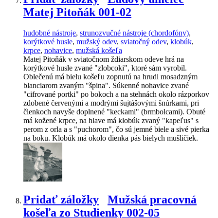
Matej Pitoňák 001-02
hudobné nástroje
,
strunozvučné nástroje (chordofóny)
,
korýtkové husle
,
mužský odev
,
sviatočný odev
,
klobúk
,
krpce
,
nohavice
,
mužská košeľa
Matej Pitoňák v sviatočnom ždiarskom odeve hrá na
korýtkové husle zvané "zlobcoki", ktoré sám vyrobil.
Oblečenú má bielu košeľu zopnutú na hrudi mosadzným
blanciarom zvaným "špina". Súkenné nohavice zvané
"cifrované portki" po bokoch a na stehnách okolo rázporkov
zdobené červenými a modrými šujtášovými šnúrkami, pri
členkoch navyše doplnené "keckami" (brmbolcami). Obuté
má kožené krpce, na hlave má klobúk zvaný "kapeľus" s
perom z orla a s "puchorom", čo sú jemné biele a sivé pierka
na boku. Klobúk má okolo dienka pás bielych mušličiek.
Pridať záložky
Mužská pracovná
košeľa zo Studienky 002-05