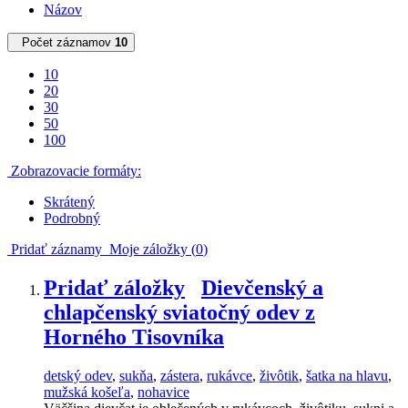
Názov
Počet záznamov
10
10
20
30
50
100
Zobrazovacie formáty:
Skrátený
Podrobný
Pridať záznamy
Moje záložky (
0
)
Pridať záložky
Dievčenský a
chlapčenský sviatočný odev z
Horného Tisovníka
detský odev
,
sukňa
,
zástera
,
rukávce
,
živôtik
,
šatka na hlavu
,
mužská košeľa
,
nohavice