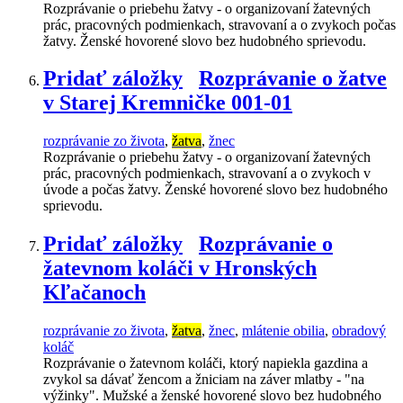
Rozprávanie o priebehu žatvy - o organizovaní žatevných
prác, pracovných podmienkach, stravovaní a o zvykoch počas
žatvy. Ženské hovorené slovo bez hudobného sprievodu.
Pridať záložky
Rozprávanie o žatve
v Starej Kremničke 001-01
rozprávanie zo života
,
žatva
,
žnec
Rozprávanie o priebehu žatvy - o organizovaní žatevných
prác, pracovných podmienkach, stravovaní a o zvykoch v
úvode a počas žatvy. Ženské hovorené slovo bez hudobného
sprievodu.
Pridať záložky
Rozprávanie o
žatevnom koláči v Hronských
Kľačanoch
rozprávanie zo života
,
žatva
,
žnec
,
mlátenie obilia
,
obradový
koláč
Rozprávanie o žatevnom koláči, ktorý napiekla gazdina a
zvykol sa dávať žencom a žniciam na záver mlatby - "na
výžinky". Mužské a ženské hovorené slovo bez hudobného