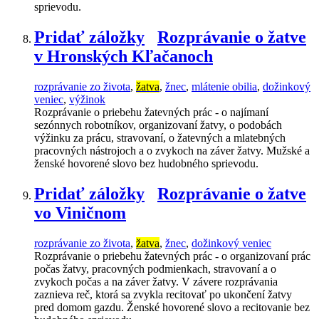
sprievodu.
Pridať záložky
Rozprávanie o žatve
v Hronských Kľačanoch
rozprávanie zo života
,
žatva
,
žnec
,
mlátenie obilia
,
dožinkový
veniec
,
výžinok
Rozprávanie o priebehu žatevných prác - o najímaní
sezónnych robotníkov, organizovaní žatvy, o podobách
výžinku za prácu, stravovaní, o žatevných a mlatebných
pracovných nástrojoch a o zvykoch na záver žatvy. Mužské a
ženské hovorené slovo bez hudobného sprievodu.
Pridať záložky
Rozprávanie o žatve
vo Viničnom
rozprávanie zo života
,
žatva
,
žnec
,
dožinkový veniec
Rozprávanie o priebehu žatevných prác - o organizovaní prác
počas žatvy, pracovných podmienkach, stravovaní a o
zvykoch počas a na záver žatvy. V závere rozprávania
zaznieva reč, ktorá sa zvykla recitovať po ukončení žatvy
pred domom gazdu. Ženské hovorené slovo a recitovanie bez