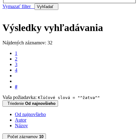
Vymazať filter
Vyhľadať
Výsledky vyhľadávania
Nájdených záznamov: 32
1
2
3
4
#
Vaša požiadavka:
Kľúčové slová = "^žatva^"
Triedenie
Od najnovšieho
Od najnovšieho
Autor
Názov
Počet záznamov
10