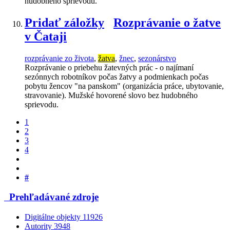
hudobného sprievodu.
Pridať záložky
Rozprávanie o žatve
v Čataji
rozprávanie zo života
,
žatva
,
žnec
,
sezonárstvo
Rozprávanie o priebehu žatevných prác - o najímaní
sezónnych robotníkov počas žatvy a podmienkach počas
pobytu žencov "na panskom" (organizácia práce, ubytovanie,
stravovanie). Mužské hovorené slovo bez hudobného
sprievodu.
1
2
3
4
#
Prehľadávané zdroje
Digitálne objekty
11926
Autority
3948