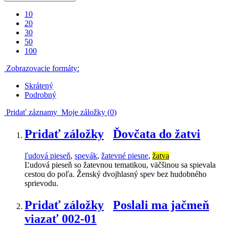
10
20
30
50
100
Zobrazovacie formáty:
Skrátený
Podrobný
Pridať záznamy
Moje záložky (
0
)
Pridať záložky
Ďovčata do žatvi
ľudová pieseň
,
spevák
,
žatevné piesne
,
žatva
Ľudová pieseň so žatevnou tematikou, väčšinou sa spievala
cestou do poľa. Ženský dvojhlasný spev bez hudobného
sprievodu.
Pridať záložky
Poslali ma jačmeň
viazať 002-01