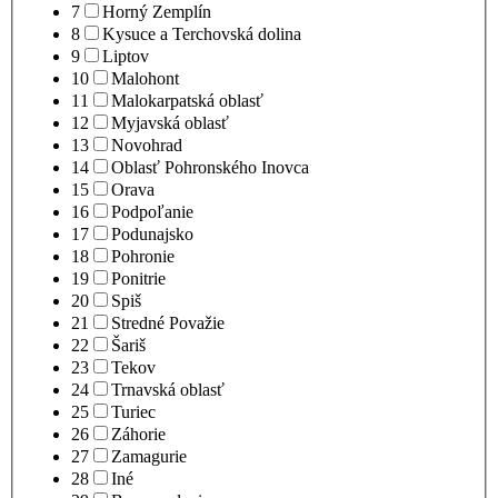
7
Horný Zemplín
8
Kysuce a Terchovská dolina
9
Liptov
10
Malohont
11
Malokarpatská oblasť
12
Myjavská oblasť
13
Novohrad
14
Oblasť Pohronského Inovca
15
Orava
16
Podpoľanie
17
Podunajsko
18
Pohronie
19
Ponitrie
20
Spiš
21
Stredné Považie
22
Šariš
23
Tekov
24
Trnavská oblasť
25
Turiec
26
Záhorie
27
Zamagurie
28
Iné