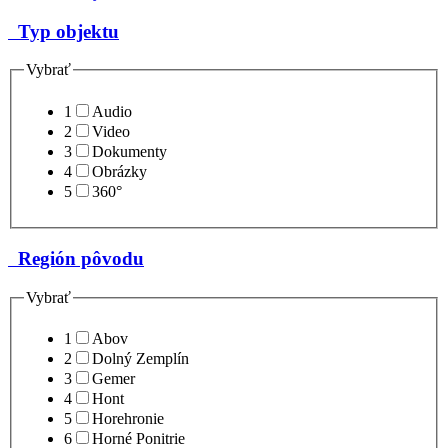
Typ objektu
Vybrať
1
Audio
2
Video
3
Dokumenty
4
Obrázky
5
360°
Región pôvodu
Vybrať
1
Abov
2
Dolný Zemplín
3
Gemer
4
Hont
5
Horehronie
6
Horné Ponitrie