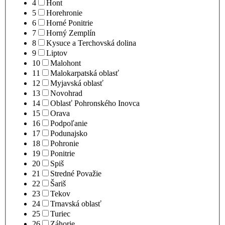
4
Hont
5
Horehronie
6
Horné Ponitrie
7
Horný Zemplín
8
Kysuce a Terchovská dolina
9
Liptov
10
Malohont
11
Malokarpatská oblasť
12
Myjavská oblasť
13
Novohrad
14
Oblasť Pohronského Inovca
15
Orava
16
Podpoľanie
17
Podunajsko
18
Pohronie
19
Ponitrie
20
Spiš
21
Stredné Považie
22
Šariš
23
Tekov
24
Trnavská oblasť
25
Turiec
26
Záhorie