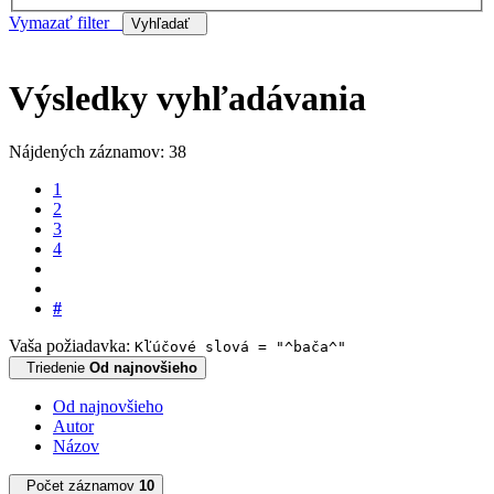
Vymazať filter
Vyhľadať
Výsledky vyhľadávania
Nájdených záznamov: 38
1
2
3
4
#
Vaša požiadavka:
Kľúčové slová = "^bača^"
Triedenie
Od najnovšieho
Od najnovšieho
Autor
Názov
Počet záznamov
10