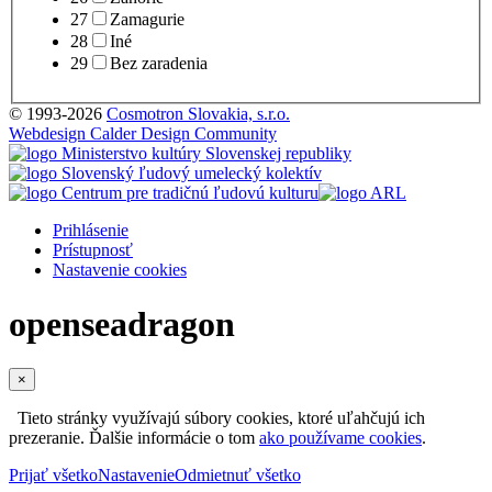
27
Zamagurie
28
Iné
29
Bez zaradenia
© 1993-2026
Cosmotron Slovakia, s.r.o.
Webdesign Calder Design Community
Prihlásenie
Prístupnosť
Nastavenie cookies
openseadragon
×
Tieto stránky využívajú súbory cookies, ktoré uľahčujú ich
prezeranie. Ďalšie informácie o tom
ako používame cookies
.
Prijať všetko
Nastavenie
Odmietnuť všetko