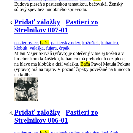
Ľudová pieseň s pastierskou tematikou, bačovská. Ženský
sólový spev bez hudobného sprievodu.
Pridať záložky
Pastieri zo
Strelníkov 007-01
pastier oviec
,
bača
,
pastiersky odev
,
kožuštek
,
kabanica
,
klobúk
,
valaška
,
fujara
,
črpák
Milan Majer Škrváň (vľavo) je oblečený v bielej košeli a v
hrochotskom kožušteku, kabanicu má prehodenú cez plece,
na hlave má klobúk a drží valašku.
Bača
Pavol Matula Pokuta
(vpravo) hrá na fujare. V pozadí črpáky povešané na klincoch
na kolibe.
Pridať záložky
Pastieri zo
Strelníkov 006-01
pastier oviec
,
bača
,
pastiersky odev
,
nohavice
,
kožuštek
,