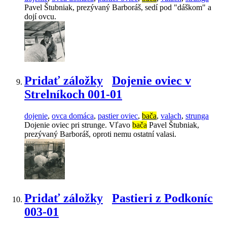
Pavel Štubniak, prezývaný Barboráš, sedí pod "dáškom" a
dojí ovcu.
Pridať záložky
Dojenie oviec v
Strelníkoch 001-01
dojenie
,
ovca domáca
,
pastier oviec
,
bača
,
valach
,
strunga
Dojenie oviec pri strunge. Vľavo
bača
Pavel Štubniak,
prezývaný Barboráš, oproti nemu ostatní valasi.
Pridať záložky
Pastieri z Podkoníc
003-01