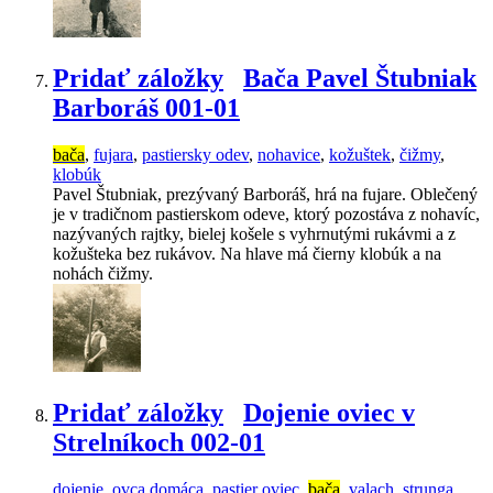
Pridať záložky
Bača Pavel Štubniak
Barboráš 001-01
bača
,
fujara
,
pastiersky odev
,
nohavice
,
kožuštek
,
čižmy
,
klobúk
Pavel Štubniak, prezývaný Barboráš, hrá na fujare. Oblečený
je v tradičnom pastierskom odeve, ktorý pozostáva z nohavíc,
nazývaných rajtky, bielej košele s vyhrnutými rukávmi a z
kožušteka bez rukávov. Na hlave má čierny klobúk a na
nohách čižmy.
Pridať záložky
Dojenie oviec v
Strelníkoch 002-01
dojenie
,
ovca domáca
,
pastier oviec
,
bača
,
valach
,
strunga