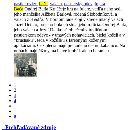
pastier oviec
,
bača
,
valach
,
pastiersky odev
,
fujara
Bača
Ondrej Barla Krnáčeje hrá na fujare, vedľa neho sedí
jeho manželka Alžbeta Barlová, rodená Slobodníková, a
valach z Hiadľa. V hornom rade stojí v strede mladý valach
Jozef Dettko, po jeho bokoch stoja jeho rodičia. Ondrej Barla,
jeho valach a Jozef Dettko sú oblečení v tradičnom
pastierskom odeve - v tmavých nohaviciach, bielej košeli a v
"brusliaku", teda v kožúšku s farebnými koženými
aplikáciami. Cez plecia majú prehodenú čiernu kabanicu. Na
nohách majú čižmy, na hlave klobúk alebo baranicu.
1
2
3
4
#
Prehľadávané zdroje