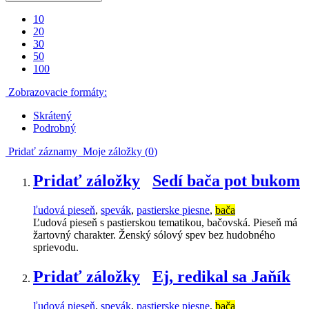
10
20
30
50
100
Zobrazovacie formáty:
Skrátený
Podrobný
Pridať záznamy
Moje záložky (
0
)
Pridať záložky
Sedí bača pot bukom
ľudová pieseň
,
spevák
,
pastierske piesne
,
bača
Ľudová pieseň s pastierskou tematikou, bačovská. Pieseň má
žartovný charakter. Ženský sólový spev bez hudobného
sprievodu.
Pridať záložky
Ej, redikal sa Jaňík
ľudová pieseň
,
spevák
,
pastierske piesne
,
bača