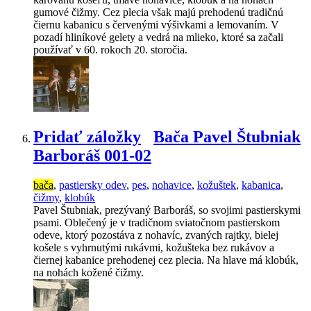
gumové čižmy. Cez plecia však majú prehodenú tradičnú
čiernu kabanicu s červenými výšivkami a lemovaním. V
pozadí hliníkové gelety a vedrá na mlieko, ktoré sa začali
používať v 60. rokoch 20. storočia.
Pridať záložky
Bača Pavel Štubniak
Barboráš 001-02
bača
,
pastiersky odev
,
pes
,
nohavice
,
kožuštek
,
kabanica
,
čižmy
,
klobúk
Pavel Štubniak, prezývaný Barboráš, so svojimi pastierskymi
psami. Oblečený je v tradičnom sviatočnom pastierskom
odeve, ktorý pozostáva z nohavíc, zvaných rajtky, bielej
košele s vyhrnutými rukávmi, kožušteka bez rukávov a
čiernej kabanice prehodenej cez plecia. Na hlave má klobúk,
na nohách kožené čižmy.