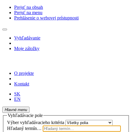
Prejsť na obsah
Prejsť na menu
Prehlásenie o webovej prístupnosti
Vyhľadávanie
Moje záložky
O projekte
Kontakt
SK
EN
Hlavné menu
Vyhľadávacie pole
Výber vyhľadávacieho kritéria
Hľadaný termín…