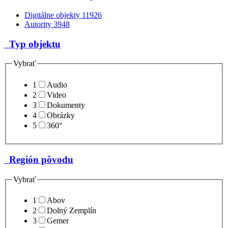
Digitálne objekty
11926
Autority
3948
Typ objektu
Vybrať
1
Audio
2
Video
3
Dokumenty
4
Obrázky
5
360°
Región pôvodu
Vybrať
1
Abov
2
Dolný Zemplín
3
Gemer