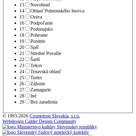
13
Novohrad
14
Oblasť Pohronského Inovca
15
Orava
16
Podpoľanie
17
Podunajsko
18
Pohronie
19
Ponitrie
20
Spiš
21
Stredné Považie
22
Šariš
23
Tekov
24
Trnavská oblasť
25
Turiec
26
Záhorie
27
Zamagurie
28
Iné
29
Bez zaradenia
© 1993-2026
Cosmotron Slovakia, s.r.o.
Webdesign Calder Design Community