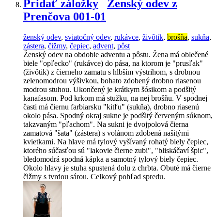
Pridať záložky
Ženský odev z
Prenčova 001-01
ženský odev
,
sviatočný odev
,
rukávce
,
živôtik
,
brošňa
,
sukňa
,
zástera
,
čižmy
,
čepiec
,
advent
,
pôst
Ženský odev na obdobie adventu a pôstu. Žena má oblečené
biele "opľecko" (rukávce) do pása, na ktorom je "prusľak"
(živôtik) z čierneho zamatu s hlbším výstrihom, s drobnou
zelenomodrou výšivkou, bohato zdobený drobno riasenou
modrou stuhou. Ukončený je krátkym šósikom a podšitý
kanafasom. Pod krkom má stužku, na nej brošňu. V spodnej
časti má čiernu farbiarsku "kitľu" (sukňa), drobno riasenú
okolo pása. Spodný okraj sukne je podšitý červeným súknom,
takzvaným "pľachom". Na sukni je dvojpolová čierna
zamatová "šata" (zástera) s volánom zdobená našitými
kvietkami. Na hlave má tylový vyšívaný rohatý biely čepiec,
ktorého súčasťou sú "lakovie čierne zubi", "bliskáčaví špic",
bledomodrá spodná kápka a samotný tylový biely čepiec.
Okolo hlavy je stuha spustená dolu z chrbta. Obuté má čierne
čižmy s tvrdou sárou. Celkový pohľad spredu.