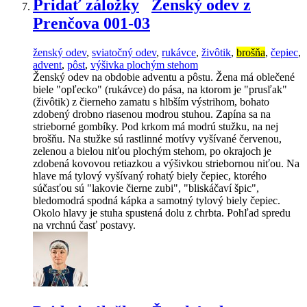
Pridať záložky
Ženský odev z
Prenčova 001-03
ženský odev
,
sviatočný odev
,
rukávce
,
živôtik
,
brošňa
,
čepiec
,
advent
,
pôst
,
výšivka plochým stehom
Ženský odev na obdobie adventu a pôstu. Žena má oblečené
biele "opľecko" (rukávce) do pása, na ktorom je "prusľak"
(živôtik) z čierneho zamatu s hlbším výstrihom, bohato
zdobený drobno riasenou modrou stuhou. Zapína sa na
strieborné gombíky. Pod krkom má modrú stužku, na nej
brošňu. Na stužke sú rastlinné motívy vyšívané červenou,
zelenou a bielou niťou plochým stehom, po okrajoch je
zdobená kovovou retiazkou a výšivkou striebornou niťou. Na
hlave má tylový vyšívaný rohatý biely čepiec, ktorého
súčasťou sú "lakovie čierne zubi", "bliskáčaví špic",
bledomodrá spodná kápka a samotný tylový biely čepiec.
Okolo hlavy je stuha spustená dolu z chrbta. Pohľad spredu
na vrchnú časť postavy.