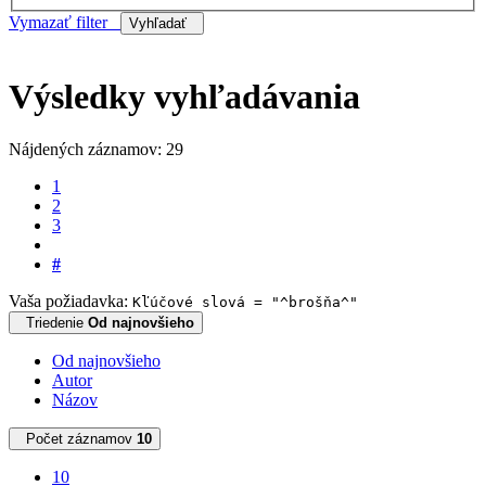
Vymazať filter
Vyhľadať
Výsledky vyhľadávania
Nájdených záznamov: 29
1
2
3
#
Vaša požiadavka:
Kľúčové slová = "^brošňa^"
Triedenie
Od najnovšieho
Od najnovšieho
Autor
Názov
Počet záznamov
10
10