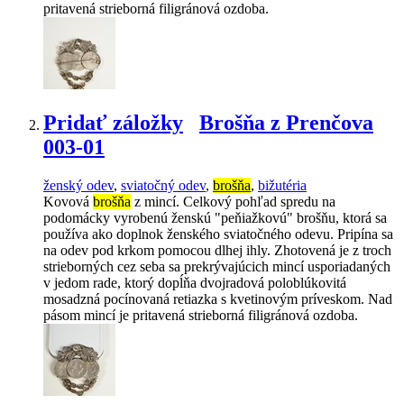
pritavená strieborná filigránová ozdoba.
Pridať záložky
Brošňa z Prenčova
003-01
ženský odev
,
sviatočný odev
,
brošňa
,
bižutéria
Kovová
brošňa
z mincí. Celkový pohľad spredu na
podomácky vyrobenú ženskú "peňiažkovú" brošňu, ktorá sa
používa ako doplnok ženského sviatočného odevu. Pripína sa
na odev pod krkom pomocou dlhej ihly. Zhotovená je z troch
strieborných cez seba sa prekrývajúcich mincí usporiadaných
v jedom rade, ktorý dopĺňa dvojradová poloblúkovitá
mosadzná pocínovaná retiazka s kvetinovým príveskom. Nad
pásom mincí je pritavená strieborná filigránová ozdoba.