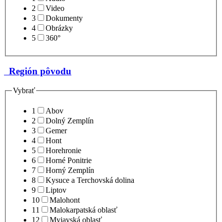
2
Video
3
Dokumenty
4
Obrázky
5
360°
Región pôvodu
Vybrať
1
Abov
2
Dolný Zemplín
3
Gemer
4
Hont
5
Horehronie
6
Horné Ponitrie
7
Horný Zemplín
8
Kysuce a Terchovská dolina
9
Liptov
10
Malohont
11
Malokarpatská oblasť
12
Myjavská oblasť