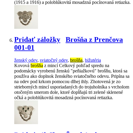
(1915 a 1916) a poloblúkovitá mosadzná pocínovaná retiazka.
Pridať záložky
Brošňa z Prenčova
001-01
ženský odev
,
sviatočný odev
,
brošňa
,
bižutéria
Kovová
brošňa
z mincí Celkový pohľad spredu na
podomácky vyrobenú ženskú "peňiažkovú" brošňu, ktorá sa
používa ako doplnok ženského sviatočného odevu. Pripína sa
na odev pod krkom pomocou dlhej ihly. Zhotovená je zo
strieborných mincí usporiadaných do trojuholníka s vrcholom
otočeným smerom dole, ktoré dopĺňajú tri zelené sklenené
očká a poloblúkovitá mosadzná pocínovaná retiazka.