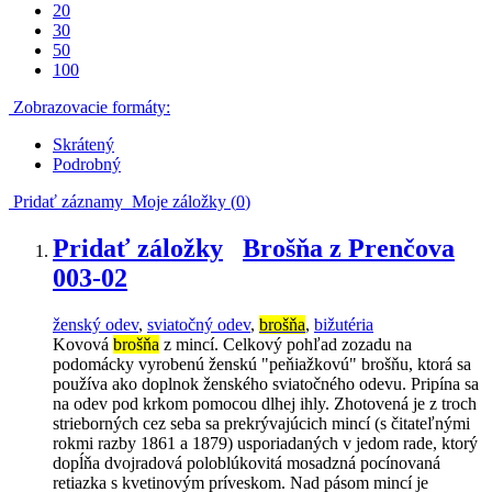
20
30
50
100
Zobrazovacie formáty:
Skrátený
Podrobný
Pridať záznamy
Moje záložky (
0
)
Pridať záložky
Brošňa z Prenčova
003-02
ženský odev
,
sviatočný odev
,
brošňa
,
bižutéria
Kovová
brošňa
z mincí. Celkový pohľad zozadu na
podomácky vyrobenú ženskú "peňiažkovú" brošňu, ktorá sa
používa ako doplnok ženského sviatočného odevu. Pripína sa
na odev pod krkom pomocou dlhej ihly. Zhotovená je z troch
strieborných cez seba sa prekrývajúcich mincí (s čitateľnými
rokmi razby 1861 a 1879) usporiadaných v jedom rade, ktorý
dopĺňa dvojradová poloblúkovitá mosadzná pocínovaná
retiazka s kvetinovým príveskom. Nad pásom mincí je