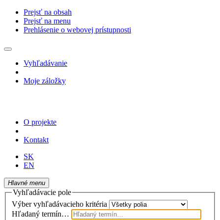
Prejsť na obsah
Prejsť na menu
Prehlásenie o webovej prístupnosti
Vyhľadávanie
Moje záložky
O projekte
Kontakt
SK
EN
Hlavné menu
Vyhľadávacie pole
Výber vyhľadávacieho kritéria
Hľadaný termín…