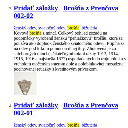
Pridať záložky
Brošňa z Prenčova
002-02
ženský odev
,
sviatočný odev
,
brošňa
,
bižutéria
Kovová
brošňa
z mincí. Celkový pohľad zozadu na
podomácky vyrobenú ženskú "peňiažkovú" brošňu, ktorá sa
používa ako doplnok ženského sviatočného odevu. Pripína sa
na odev pod krkom pomocou dlhej ihly. Zhotovená je zo
strieborných mincí (s čitateľnými rokmi razby 1913, 1914,
1915, 1916 a najstaršia 1877) usporiadaných do trojuholníka s
vrcholom otočeným smerom dole a poloblúkovitej mosadznej
pocínovanej retiazky s kvetinovým príveskom.
Pridať záložky
Brošňa z Prenčova
002-01
ženský odev
,
sviatočný odev
,
brošňa
,
bižutéria