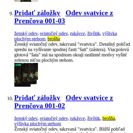
Pridať záložky
Odev svatvice z
Prenčova 001-03
ženský odev
,
sviatočný odev
,
rukávce
,
živôtik
,
výšivka
plochým stehom
,
brošňa
Ženský sviatočný odev, takzvaná "svatvica". Detailný pohľad
spredu na vyšívanie spodnej časti "šati" (zástera). Viacpolová
glotová "šata" má na spodnom okraji rastlinné motívy vyšité
zelenou niťou plochým stehom.
Pridať záložky
Odev svatvice z
Prenčova 001-02
ženský odev
,
sviatočný odev
,
rukávce
,
živôtik
,
brošňa
,
výšivka plochým stehom
Ženský sviatočný odev, takzvaná "svatvica". Bližší pohľad