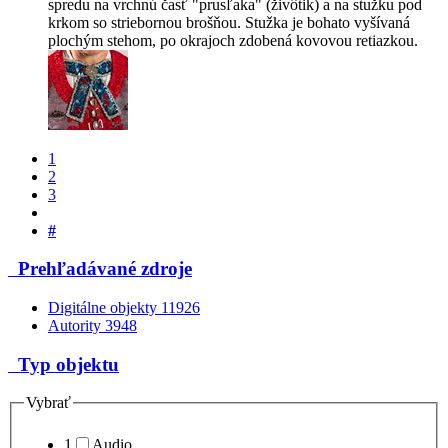
spredu na vrchnú časť "prusľaka" (živôtik) a na stužku pod
krkom so striebornou brošňou. Stužka je bohato vyšívaná
plochým stehom, po okrajoch zdobená kovovou retiazkou.
1
2
3
#
Prehľadávané zdroje
Digitálne objekty
11926
Autority
3948
Typ objektu
Vybrať
1
Audio