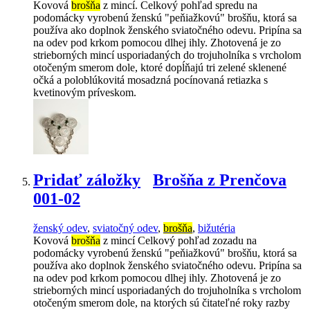
Kovová
brošňa
z mincí. Celkový pohľad spredu na
podomácky vyrobenú ženskú "peňiažkovú" brošňu, ktorá sa
používa ako doplnok ženského sviatočného odevu. Pripína sa
na odev pod krkom pomocou dlhej ihly. Zhotovená je zo
strieborných mincí usporiadaných do trojuholníka s vrcholom
otočeným smerom dole, ktoré dopĺňajú tri zelené sklenené
očká a poloblúkovitá mosadzná pocínovaná retiazka s
kvetinovým príveskom.
Pridať záložky
Brošňa z Prenčova
001-02
ženský odev
,
sviatočný odev
,
brošňa
,
bižutéria
Kovová
brošňa
z mincí Celkový pohľad zozadu na
podomácky vyrobenú ženskú "peňiažkovú" brošňu, ktorá sa
používa ako doplnok ženského sviatočného odevu. Pripína sa
na odev pod krkom pomocou dlhej ihly. Zhotovená je zo
strieborných mincí usporiadaných do trojuholníka s vrcholom
otočeným smerom dole, na ktorých sú čitateľné roky razby