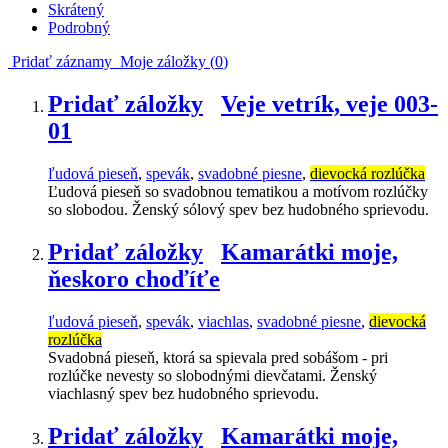
Skrátený
Podrobný
Pridať záznamy
Moje záložky (
0
)
Pridať záložky
Veje vetrík, veje 003-
01
ľudová pieseň
,
spevák
,
svadobné piesne
,
dievocká rozlúčka
Ľudová pieseň so svadobnou tematikou a motívom rozlúčky
so slobodou. Ženský sólový spev bez hudobného sprievodu.
Pridať záložky
Kamarátki moje,
ňeskoro choďíťe
ľudová pieseň
,
spevák
,
viachlas
,
svadobné piesne
,
dievocká
rozlúčka
Svadobná pieseň, ktorá sa spievala pred sobášom - pri
rozlúčke nevesty so slobodnými dievčatami. Ženský
viachlasný spev bez hudobného sprievodu.
Pridať záložky
Kamarátki moje,