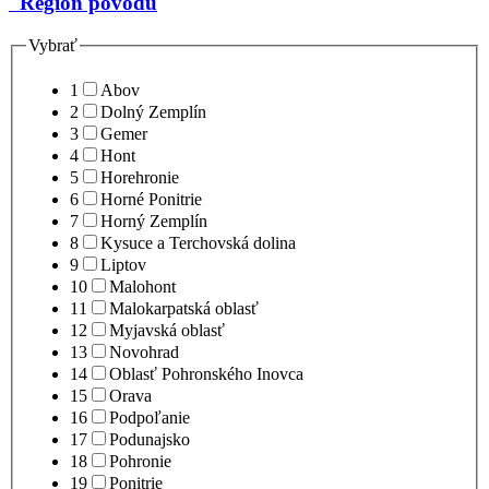
Región pôvodu
Vybrať
1
Abov
2
Dolný Zemplín
3
Gemer
4
Hont
5
Horehronie
6
Horné Ponitrie
7
Horný Zemplín
8
Kysuce a Terchovská dolina
9
Liptov
10
Malohont
11
Malokarpatská oblasť
12
Myjavská oblasť
13
Novohrad
14
Oblasť Pohronského Inovca
15
Orava
16
Podpoľanie
17
Podunajsko
18
Pohronie
19
Ponitrie