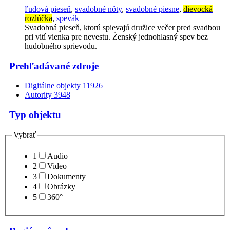
ľudová pieseň
,
svadobné nôty
,
svadobné piesne
,
dievocká
rozlúčka
,
spevák
Svadobná pieseň, ktorú spievajú družice večer pred svadbou
pri vití vienka pre nevestu. Ženský jednohlasný spev bez
hudobného sprievodu.
Prehľadávané zdroje
Digitálne objekty
11926
Autority
3948
Typ objektu
Vybrať
1
Audio
2
Video
3
Dokumenty
4
Obrázky
5
360°