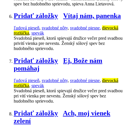
spev bez hudobného sprievodu, spieva Anna Lietavová.
Pridať záložky
Vítaj nám, panenka
ľudová pieseň
,
svadobné nôty
,
svadobné piesne
,
dievocká
rozlúčka
,
spevák
Svadobná pieseň, ktorú spievajú družice večer pred svadbou
privití vienka pre nevestu. Ženský sólový spev bez
hudobného sprievodu.
Pridať záložky
Ej, Bože nám
pomáhaj
ľudová pieseň
,
svadobné nôty
,
svadobné piesne
,
dievocká
rozlúčka
,
spevák
Svadobná pieseň, ktorú spievajú družice večer pred svadbou
pri vití vienka pre nevestu. Ženský sólový spev bez
hudobného sprievodu.
Pridať záložky
Ach, moj vienek
zelení