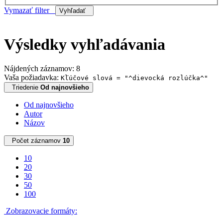
Vymazať filter
Vyhľadať
Výsledky vyhľadávania
Nájdených záznamov: 8
Vaša požiadavka:
Kľúčové slová = "^dievocká rozlúčka^"
Triedenie
Od najnovšieho
Od najnovšieho
Autor
Názov
Počet záznamov
10
10
20
30
50
100
Zobrazovacie formáty: