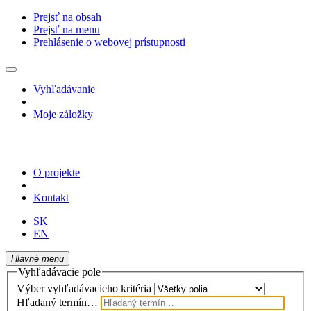
Prejsť na obsah
Prejsť na menu
Prehlásenie o webovej prístupnosti
Vyhľadávanie
Moje záložky
O projekte
Kontakt
SK
EN
Hlavné menu
Vyhľadávacie pole
Výber vyhľadávacieho kritéria
Hľadaný termín…