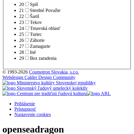
20
Spiš
21
Stredné Považie
22
Šariš
23
Tekov
24
Trnavská oblasť
25
Turiec
26
Záhorie
27
Zamagurie
28
Iné
29
Bez zaradenia
© 1993-2026
Cosmotron Slovakia, s.r.o.
Webdesign Calder Design Community
Prihlásenie
Prístupnosť
Nastavenie cookies
openseadragon