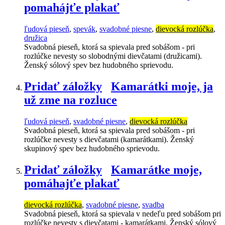
pomahájťe plakať
ľudová pieseň
,
spevák
,
svadobné piesne
,
dievocká rozlúčka
,
družica
Svadobná pieseň, ktorá sa spievala pred sobášom - pri
rozlúčke nevesty so slobodnými dievčatami (družicami).
Ženský sólový spev bez hudobného sprievodu.
Pridať záložky
Kamarátki moje, ja
už zme na rozluce
ľudová pieseň
,
svadobné piesne
,
dievocká rozlúčka
Svadobná pieseň, ktorá sa spievala pred sobášom - pri
rozlúčke nevesty s dievčatami (kamarátkami). Ženský
skupinový spev bez hudobného sprievodu.
Pridať záložky
Kamarátke moje,
pomáhajťe plakať
dievocká rozlúčka
,
svadobné piesne
,
svadba
Svadobná pieseň, ktorá sa spievala v nedeľu pred sobášom pri
rozlúčke nevesty s dievčatami - kamarátkami. Ženský sólový