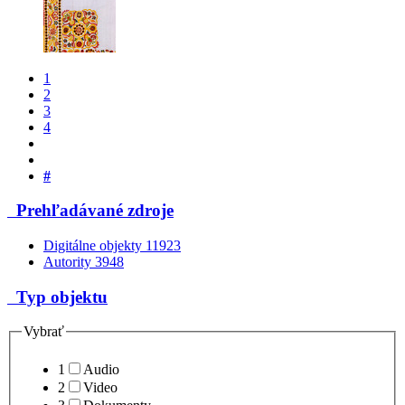
1
2
3
4
#
Prehľadávané zdroje
Digitálne objekty
11923
Autority
3948
Typ objektu
Vybrať
1
Audio
2
Video