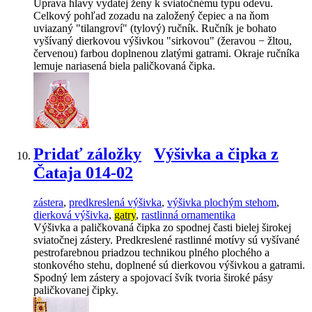
Úprava hlavy vydatej ženy k sviatočnému typu odevu.
Celkový pohľad zozadu na založený čepiec a na ňom
uviazaný "tilangroví" (tylový) ručník. Ručník je bohato
vyšívaný dierkovou výšivkou "sirkovou" (žeravou − žltou,
červenou) farbou doplnenou zlatými gatrami. Okraje ručníka
lemuje nariasená biela paličkovaná čipka.
Pridať záložky
Výšivka a čipka z
Čataja 014-02
zástera
,
predkreslená výšivka
,
výšivka plochým stehom
,
dierková výšivka
,
gatry
,
rastlinná ornamentika
Výšivka a paličkovaná čipka zo spodnej časti bielej širokej
sviatočnej zástery. Predkreslené rastlinné motívy sú vyšívané
pestrofarebnou priadzou technikou plného plochého a
stonkového stehu, doplnené sú dierkovou výšivkou a gatrami.
Spodný lem zástery a spojovací švík tvoria široké pásy
paličkovanej čipky.