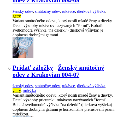
odev z Krakovian 004-08
ženský odev
,
smútočný odev
,
rukávce
,
dierková výšivka
,
gatry
Variant smútočného odevu, ktorý nosili mladé ženy a dievky.
Detail výzdoby rukávcov nazývaných "formi". Bohatá
svetlomodrá výšivka "na dzierki" (dierková výšivka) je
doplnená drobnými gatrami.
Pridať záložky
Ženský smútočný
odev z Krakovian 004-07
ženský odev
,
smútočný odev
,
rukávce
,
dierková výšivka
,
gatry
,
mriežka
Variant smútočného odevu, ktorý nosili mladé ženy a dievky.
Detail výzdoby prieramku rukávcov nazývaných "formi".
Bohatá svetlomodrá výšivka "na dzierki" (dierková výšivka)
doplnená drobnými gatrami je horizontálne prerušovaní pásmi
mriežkou.