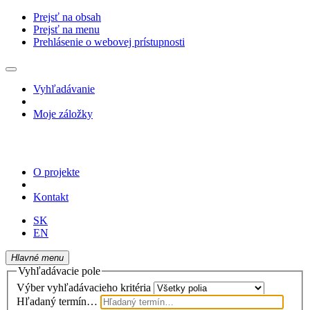
Prejsť na obsah
Prejsť na menu
Prehlásenie o webovej prístupnosti
Vyhľadávanie
Moje záložky
O projekte
Kontakt
SK
EN
Hlavné menu
Vyhľadávacie pole
Výber vyhľadávacieho kritéria
Hľadaný termín…