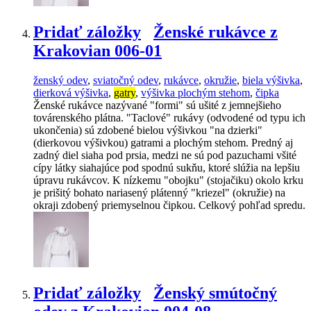
Pridať záložky
Ženské rukávce z
Krakovian 006-01
ženský odev
,
sviatočný odev
,
rukávce
,
okružie
,
biela výšivka
,
dierková výšivka
,
gatry
,
výšivka plochým stehom
,
čipka
Ženské rukávce nazývané "formi" sú ušité z jemnejšieho
továrenského plátna. "Taclové" rukávy (odvodené od typu ich
ukončenia) sú zdobené bielou výšivkou "na dzierki"
(dierkovou výšivkou) gatrami a plochým stehom. Predný aj
zadný diel siaha pod prsia, medzi ne sú pod pazuchami všité
cípy látky siahajúce pod spodnú sukňu, ktoré slúžia na lepšiu
úpravu rukávcov. K nízkemu "obojku" (stojačiku) okolo krku
je prišitý bohato nariasený plátenný "kriezel" (okružie) na
okraji zdobený priemyselnou čipkou. Celkový pohľad spredu.
Pridať záložky
Ženský smútočný