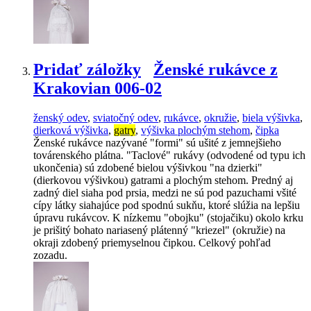
Pridať záložky
Ženské rukávce z
Krakovian 006-02
ženský odev
,
sviatočný odev
,
rukávce
,
okružie
,
biela výšivka
,
dierková výšivka
,
gatry
,
výšivka plochým stehom
,
čipka
Ženské rukávce nazývané "formi" sú ušité z jemnejšieho
továrenského plátna. "Taclové" rukávy (odvodené od typu ich
ukončenia) sú zdobené bielou výšivkou "na dzierki"
(dierkovou výšivkou) gatrami a plochým stehom. Predný aj
zadný diel siaha pod prsia, medzi ne sú pod pazuchami všité
cípy látky siahajúce pod spodnú sukňu, ktoré slúžia na lepšiu
úpravu rukávcov. K nízkemu "obojku" (stojačiku) okolo krku
je prišitý bohato nariasený plátenný "kriezel" (okružie) na
okraji zdobený priemyselnou čipkou. Celkový pohľad
zozadu.