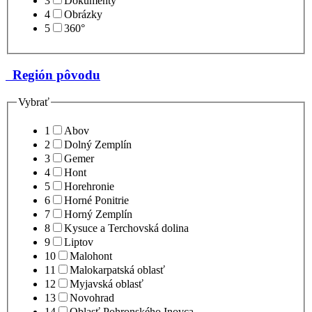
3
Dokumenty
4
Obrázky
5
360°
Región pôvodu
Vybrať
1
Abov
2
Dolný Zemplín
3
Gemer
4
Hont
5
Horehronie
6
Horné Ponitrie
7
Horný Zemplín
8
Kysuce a Terchovská dolina
9
Liptov
10
Malohont
11
Malokarpatská oblasť
12
Myjavská oblasť
13
Novohrad
14
Oblasť Pohronského Inovca