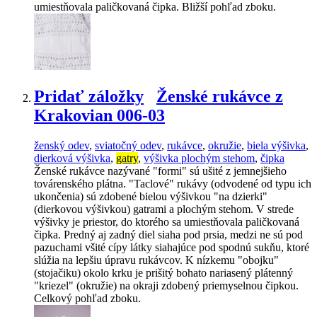
umiestňovala paličkovaná čipka. Bližší pohľad zboku.
Pridať záložky
Ženské rukávce z
Krakovian 006-03
ženský odev
,
sviatočný odev
,
rukávce
,
okružie
,
biela výšivka
,
dierková výšivka
,
gatry
,
výšivka plochým stehom
,
čipka
Ženské rukávce nazývané "formi" sú ušité z jemnejšieho
továrenského plátna. "Taclové" rukávy (odvodené od typu ich
ukončenia) sú zdobené bielou výšivkou "na dzierki"
(dierkovou výšivkou) gatrami a plochým stehom. V strede
výšivky je priestor, do ktorého sa umiestňovala paličkovaná
čipka. Predný aj zadný diel siaha pod prsia, medzi ne sú pod
pazuchami všité cípy látky siahajúce pod spodnú sukňu, ktoré
slúžia na lepšiu úpravu rukávcov. K nízkemu "obojku"
(stojačiku) okolo krku je prišitý bohato nariasený plátenný
"kriezel" (okružie) na okraji zdobený priemyselnou čipkou.
Celkový pohľad zboku.