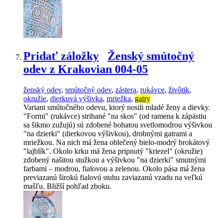
Pridať záložky
Ženský smútočný
odev z Krakovian 004-05
ženský odev
,
smútočný odev
,
zástera
,
rukávce
,
živôtik
,
okružie
,
dierková výšivka
,
mriežka
,
gatry
Variant smútočného odevu, ktorý nosili mladé ženy a dievky.
"Formi" (rukávce) strihané "na skos" (od ramena k zápästiu
sa šikmo zužujú) sú zdobené bohatou svetlomodrou výšivkou
"na dzierki" (dierkovou výšivkou), drobnými gatrami a
mriežkou. Na nich má žena oblečený bielo-modrý brokátový
"lajblík". Okolo krku má žena pripnutý "kriezel" (okružie)
zdobený našitou stužkou a výšivkou "na dzierki" smutnými
farbami – modrou, fialovou a zelenou. Okolo pása má žena
previazanú širokú fialovú stuhu zaviazanú vzadu na veľkú
mašľu. Bližší pohľad zboku.