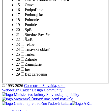
15
Orava
16
Podpoľanie
17
Podunajsko
18
Pohronie
19
Ponitrie
20
Spiš
21
Stredné Považie
22
Šariš
23
Tekov
24
Trnavská oblasť
25
Turiec
26
Záhorie
27
Zamagurie
28
Iné
29
Bez zaradenia
© 1993-2026
Cosmotron Slovakia, s.r.o.
Webdesign Calder Design Community