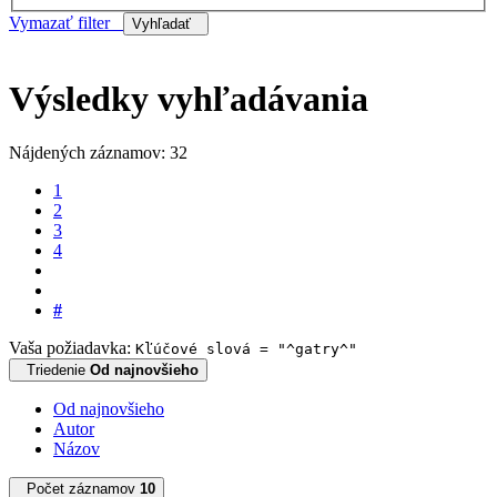
Vymazať filter
Vyhľadať
Výsledky vyhľadávania
Nájdených záznamov: 32
1
2
3
4
#
Vaša požiadavka:
Kľúčové slová = "^gatry^"
Triedenie
Od najnovšieho
Od najnovšieho
Autor
Názov
Počet záznamov
10