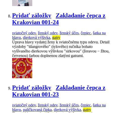
Pridať záložky
Zakladanie čepca z
Krakovian 001-24
sviatočný odev
,
ženský odev
,
ženský účes
,
čepiec
,
šatka na
hlavu
,
dierková výšivka
,
gatry
Úprava hlavy vydatej ženy k sviatočnému typu odevu. Detail
výzdoby "tilangrového" (tylového) ručníka bohato
vyšívaného dierkovou výšivkou "sirkovou" (žeravou − žltou,
červenou) farbou doplnenou zlatými gatrami.
Pridať záložky
Zakladanie čepca z
Krakovian 001-23
sviatočný odev
,
ženský odev
,
ženský účes
,
čepiec
,
šatka na
hlavu
,
paličkovaná čipka
,
dierková výšivka
,
gatry