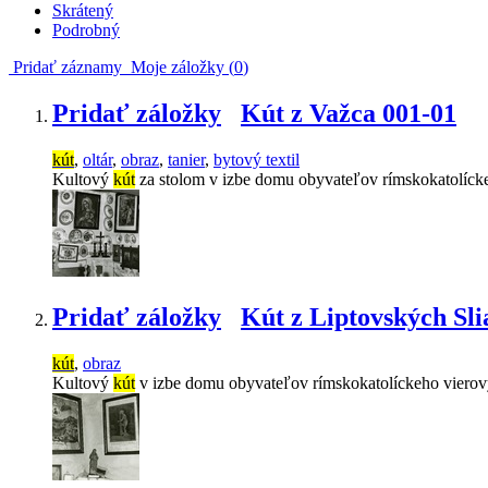
Skrátený
Podrobný
Pridať záznamy
Moje záložky (
0
)
Pridať záložky
Kút z Važca 001-01
kút
,
oltár
,
obraz
,
tanier
,
bytový textil
Kultový
kút
za stolom v izbe domu obyvateľov rímskokatolícke
Pridať záložky
Kút z Liptovských Sli
kút
,
obraz
Kultový
kút
v izbe domu obyvateľov rímskokatolíckeho vierov