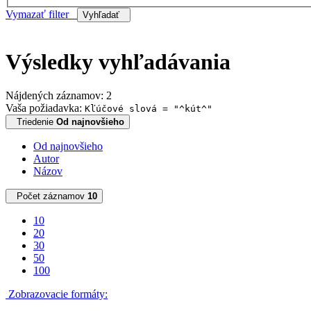
Vymazať filter
Vyhľadať
Výsledky vyhľadávania
Nájdených záznamov: 2
Vaša požiadavka:
Kľúčové slová = "^kút^"
Triedenie
Od najnovšieho
Od najnovšieho
Autor
Názov
Počet záznamov
10
10
20
30
50
100
Zobrazovacie formáty: