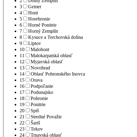
2
Dolný Zemplín
3
Gemer
4
Hont
5
Horehronie
6
Horné Ponitrie
7
Horný Zemplín
8
Kysuce a Terchovská dolina
9
Liptov
10
Malohont
11
Malokarpatská oblasť
12
Myjavská oblasť
13
Novohrad
14
Oblasť Pohronského Inovca
15
Orava
16
Podpoľanie
17
Podunajsko
18
Pohronie
19
Ponitrie
20
Spiš
21
Stredné Považie
22
Šariš
23
Tekov
24
Trnavská oblasť