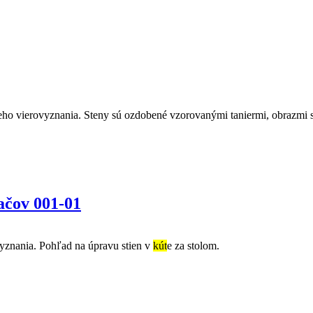
ho vierovyznania. Steny sú ozdobené vzorovanými taniermi, obrazmi s
ačov 001-01
yznania. Pohľad na úpravu stien v
kút
e za stolom.