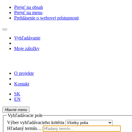
Prejsť na obsah
Prejsť na menu
Prehlásenie o webovej prístupnosti
Vyhľadávanie
Moje záložky
O projekte
Kontakt
SK
EN
Hlavné menu
Vyhľadávacie pole
Výber vyhľadávacieho kritéria
Hľadaný termín…