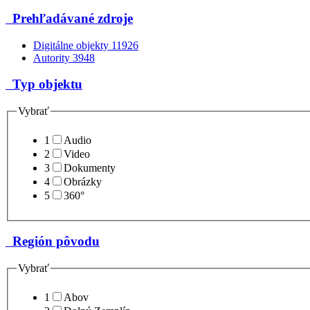
Prehľadávané zdroje
Digitálne objekty
11926
Autority
3948
Typ objektu
Vybrať
1
Audio
2
Video
3
Dokumenty
4
Obrázky
5
360°
Región pôvodu
Vybrať
1
Abov