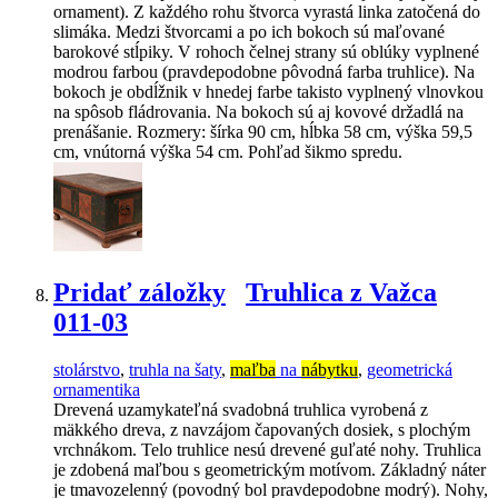
ornament). Z každého rohu štvorca vyrastá linka zatočená do
slimáka. Medzi štvorcami a po ich bokoch sú maľované
barokové stĺpiky. V rohoch čelnej strany sú oblúky vyplnené
modrou farbou (pravdepodobne pôvodná farba truhlice). Na
bokoch je obdĺžnik v hnedej farbe takisto vyplnený vlnovkou
na spôsob fládrovania. Na bokoch sú aj kovové držadlá na
prenášanie. Rozmery: šírka 90 cm, hĺbka 58 cm, výška 59,5
cm, vnútorná výška 54 cm. Pohľad šikmo spredu.
Pridať záložky
Truhlica z Važca
011-03
stolárstvo
,
truhla na šaty
,
maľba
na
nábytku
,
geometrická
ornamentika
Drevená uzamykateľná svadobná truhlica vyrobená z
mäkkého dreva, z navzájom čapovaných dosiek, s plochým
vrchnákom. Telo truhlice nesú drevené guľaté nohy. Truhlica
je zdobená maľbou s geometrickým motívom. Základný náter
je tmavozelenný (povodný bol pravdepodobne modrý). Nohy,