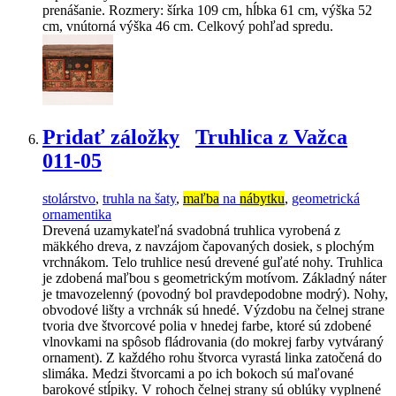
prenášanie. Rozmery: šírka 109 cm, hĺbka 61 cm, výška 52
cm, vnútorná výška 46 cm. Celkový pohľad spredu.
Pridať záložky
Truhlica z Važca
011-05
stolárstvo
,
truhla na šaty
,
maľba
na
nábytku
,
geometrická
ornamentika
Drevená uzamykateľná svadobná truhlica vyrobená z
mäkkého dreva, z navzájom čapovaných dosiek, s plochým
vrchnákom. Telo truhlice nesú drevené guľaté nohy. Truhlica
je zdobená maľbou s geometrickým motívom. Základný náter
je tmavozelenný (povodný bol pravdepodobne modrý). Nohy,
obvodové lišty a vrchnák sú hnedé. Výzdobu na čelnej strane
tvoria dve štvorcové polia v hnedej farbe, ktoré sú zdobené
vlnovkami na spôsob fládrovania (do mokrej farby vytváraný
ornament). Z každého rohu štvorca vyrastá linka zatočená do
slimáka. Medzi štvorcami a po ich bokoch sú maľované
barokové stĺpiky. V rohoch čelnej strany sú oblúky vyplnené