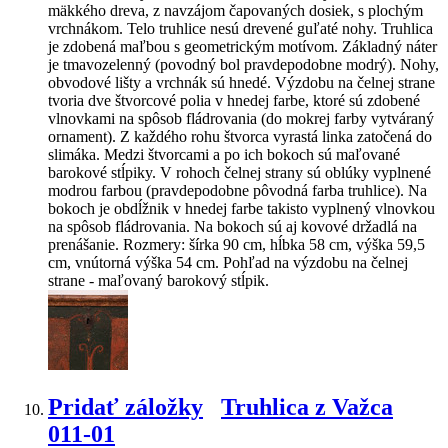
mäkkého dreva, z navzájom čapovaných dosiek, s plochým
vrchnákom. Telo truhlice nesú drevené guľaté nohy. Truhlica
je zdobená maľbou s geometrickým motívom. Základný náter
je tmavozelenný (povodný bol pravdepodobne modrý). Nohy,
obvodové lišty a vrchnák sú hnedé. Výzdobu na čelnej strane
tvoria dve štvorcové polia v hnedej farbe, ktoré sú zdobené
vlnovkami na spôsob fládrovania (do mokrej farby vytváraný
ornament). Z každého rohu štvorca vyrastá linka zatočená do
slimáka. Medzi štvorcami a po ich bokoch sú maľované
barokové stĺpiky. V rohoch čelnej strany sú oblúky vyplnené
modrou farbou (pravdepodobne pôvodná farba truhlice). Na
bokoch je obdĺžnik v hnedej farbe takisto vyplnený vlnovkou
na spôsob fládrovania. Na bokoch sú aj kovové držadlá na
prenášanie. Rozmery: šírka 90 cm, hĺbka 58 cm, výška 59,5
cm, vnútorná výška 54 cm. Pohľad na výzdobu na čelnej
strane - maľovaný barokový stĺpik.
Pridať záložky
Truhlica z Važca
011-01