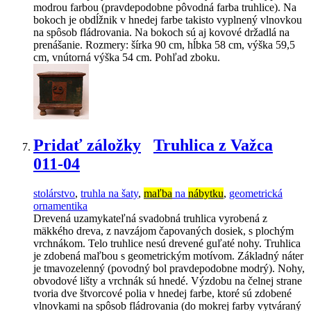
modrou farbou (pravdepodobne pôvodná farba truhlice). Na
bokoch je obdĺžnik v hnedej farbe takisto vyplnený vlnovkou
na spôsob fládrovania. Na bokoch sú aj kovové držadlá na
prenášanie. Rozmery: šírka 90 cm, hĺbka 58 cm, výška 59,5
cm, vnútorná výška 54 cm. Pohľad zboku.
Pridať záložky
Truhlica z Važca
011-04
stolárstvo
,
truhla na šaty
,
maľba
na
nábytku
,
geometrická
ornamentika
Drevená uzamykateľná svadobná truhlica vyrobená z
mäkkého dreva, z navzájom čapovaných dosiek, s plochým
vrchnákom. Telo truhlice nesú drevené guľaté nohy. Truhlica
je zdobená maľbou s geometrickým motívom. Základný náter
je tmavozelenný (povodný bol pravdepodobne modrý). Nohy,
obvodové lišty a vrchnák sú hnedé. Výzdobu na čelnej strane
tvoria dve štvorcové polia v hnedej farbe, ktoré sú zdobené
vlnovkami na spôsob fládrovania (do mokrej farby vytváraný