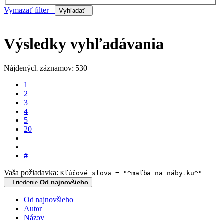
Vymazať filter
Vyhľadať
Výsledky vyhľadávania
Nájdených záznamov: 530
1
2
3
4
5
20
#
Vaša požiadavka:
Kľúčové slová = "^maľba na nábytku^"
Triedenie
Od najnovšieho
Od najnovšieho
Autor
Názov