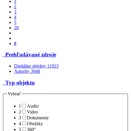
1
2
3
4
5
20
#
Prehľadávané zdroje
Digitálne objekty
11923
Autority
3948
Typ objektu
Vybrať
1
Audio
2
Video
3
Dokumenty
4
Obrázky
5
360°