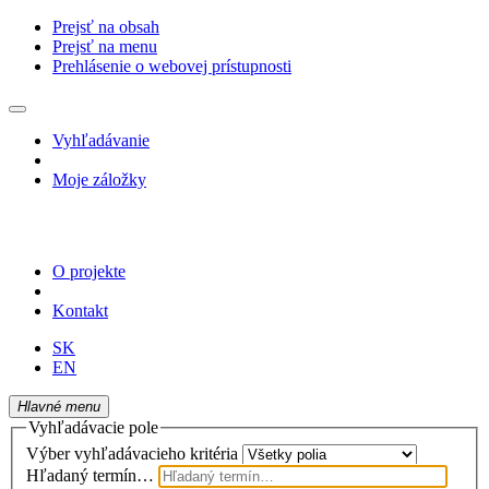
Prejsť na obsah
Prejsť na menu
Prehlásenie o webovej prístupnosti
Vyhľadávanie
Moje záložky
O projekte
Kontakt
SK
EN
Hlavné menu
Vyhľadávacie pole
Výber vyhľadávacieho kritéria
Hľadaný termín…