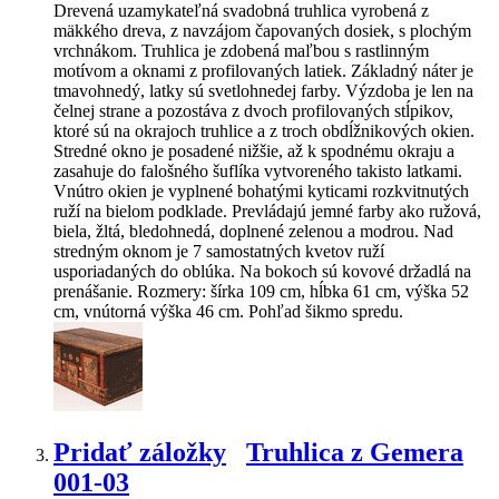
Drevená uzamykateľná svadobná truhlica vyrobená z
mäkkého dreva, z navzájom čapovaných dosiek, s plochým
vrchnákom. Truhlica je zdobená maľbou s rastlinným
motívom a oknami z profilovaných latiek. Základný náter je
tmavohnedý, latky sú svetlohnedej farby. Výzdoba je len na
čelnej strane a pozostáva z dvoch profilovaných stĺpikov,
ktoré sú na okrajoch truhlice a z troch obdĺžnikových okien.
Stredné okno je posadené nižšie, až k spodnému okraju a
zasahuje do falošného šuflíka vytvoreného takisto latkami.
Vnútro okien je vyplnené bohatými kyticami rozkvitnutých
ruží na bielom podklade. Prevládajú jemné farby ako ružová,
biela, žltá, bledohnedá, doplnené zelenou a modrou. Nad
stredným oknom je 7 samostatných kvetov ruží
usporiadaných do oblúka. Na bokoch sú kovové držadlá na
prenášanie. Rozmery: šírka 109 cm, hĺbka 61 cm, výška 52
cm, vnútorná výška 46 cm. Pohľad šikmo spredu.
Pridať záložky
Truhlica z Gemera
001-03