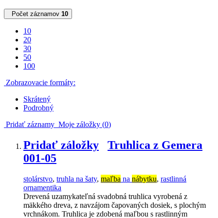
Počet záznamov
10
10
20
30
50
100
Zobrazovacie formáty:
Skrátený
Podrobný
Pridať záznamy
Moje záložky (
0
)
Pridať záložky
Truhlica z Gemera
001-05
stolárstvo
,
truhla na šaty
,
maľba
na
nábytku
,
rastlinná
ornamentika
Drevená uzamykateľná svadobná truhlica vyrobená z
mäkkého dreva, z navzájom čapovaných dosiek, s plochým
vrchnákom. Truhlica je zdobená maľbou s rastlinným