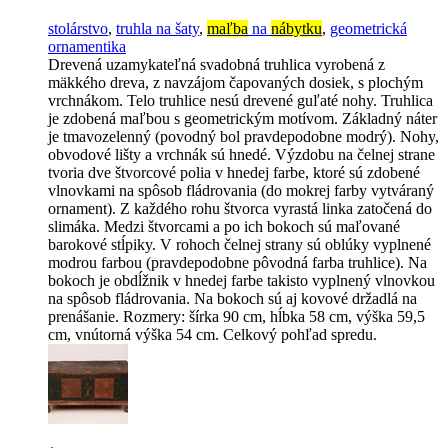
stolárstvo
,
truhla na šaty
,
maľba
na
nábytku
,
geometrická
ornamentika
Drevená uzamykateľná svadobná truhlica vyrobená z
mäkkého dreva, z navzájom čapovaných dosiek, s plochým
vrchnákom. Telo truhlice nesú drevené guľaté nohy. Truhlica
je zdobená maľbou s geometrickým motívom. Základný náter
je tmavozelenný (povodný bol pravdepodobne modrý). Nohy,
obvodové lišty a vrchnák sú hnedé. Výzdobu na čelnej strane
tvoria dve štvorcové polia v hnedej farbe, ktoré sú zdobené
vlnovkami na spôsob fládrovania (do mokrej farby vytváraný
ornament). Z každého rohu štvorca vyrastá linka zatočená do
slimáka. Medzi štvorcami a po ich bokoch sú maľované
barokové stĺpiky. V rohoch čelnej strany sú oblúky vyplnené
modrou farbou (pravdepodobne pôvodná farba truhlice). Na
bokoch je obdĺžnik v hnedej farbe takisto vyplnený vlnovkou
na spôsob fládrovania. Na bokoch sú aj kovové držadlá na
prenášanie. Rozmery: šírka 90 cm, hĺbka 58 cm, výška 59,5
cm, vnútorná výška 54 cm. Celkový pohľad spredu.