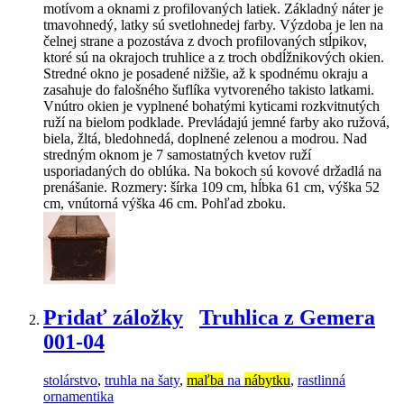
motívom a oknami z profilovaných latiek. Základný náter je
tmavohnedý, latky sú svetlohnedej farby. Výzdoba je len na
čelnej strane a pozostáva z dvoch profilovaných stĺpikov,
ktoré sú na okrajoch truhlice a z troch obdĺžnikových okien.
Stredné okno je posadené nižšie, až k spodnému okraju a
zasahuje do falošného šuflíka vytvoreného takisto latkami.
Vnútro okien je vyplnené bohatými kyticami rozkvitnutých
ruží na bielom podklade. Prevládajú jemné farby ako ružová,
biela, žltá, bledohnedá, doplnené zelenou a modrou. Nad
stredným oknom je 7 samostatných kvetov ruží
usporiadaných do oblúka. Na bokoch sú kovové držadlá na
prenášanie. Rozmery: šírka 109 cm, hĺbka 61 cm, výška 52
cm, vnútorná výška 46 cm. Pohľad zboku.
Pridať záložky
Truhlica z Gemera
001-04
stolárstvo
,
truhla na šaty
,
maľba
na
nábytku
,
rastlinná
ornamentika