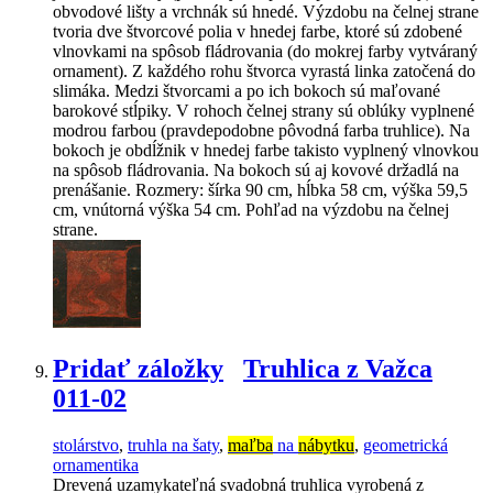
obvodové lišty a vrchnák sú hnedé. Výzdobu na čelnej strane
tvoria dve štvorcové polia v hnedej farbe, ktoré sú zdobené
vlnovkami na spôsob fládrovania (do mokrej farby vytváraný
ornament). Z každého rohu štvorca vyrastá linka zatočená do
slimáka. Medzi štvorcami a po ich bokoch sú maľované
barokové stĺpiky. V rohoch čelnej strany sú oblúky vyplnené
modrou farbou (pravdepodobne pôvodná farba truhlice). Na
bokoch je obdĺžnik v hnedej farbe takisto vyplnený vlnovkou
na spôsob fládrovania. Na bokoch sú aj kovové držadlá na
prenášanie. Rozmery: šírka 90 cm, hĺbka 58 cm, výška 59,5
cm, vnútorná výška 54 cm. Pohľad na výzdobu na čelnej
strane.
Pridať záložky
Truhlica z Važca
011-02
stolárstvo
,
truhla na šaty
,
maľba
na
nábytku
,
geometrická
ornamentika
Drevená uzamykateľná svadobná truhlica vyrobená z