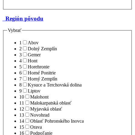
Región pôvodu
Vybrať
1
Abov
2
Dolný Zemplín
3
Gemer
4
Hont
5
Horehronie
6
Horné Ponitrie
7
Horný Zemplín
8
Kysuce a Terchovská dolina
9
Liptov
10
Malohont
11
Malokarpatská oblasť
12
Myjavská oblasť
13
Novohrad
14
Oblasť Pohronského Inovca
15
Orava
16
Podpoľanie