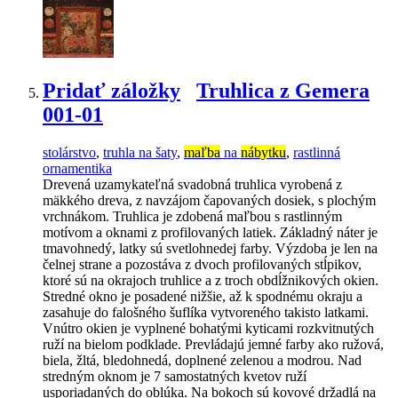
Pridať záložky
Truhlica z Gemera
001-01
stolárstvo
,
truhla na šaty
,
maľba
na
nábytku
,
rastlinná
ornamentika
Drevená uzamykateľná svadobná truhlica vyrobená z
mäkkého dreva, z navzájom čapovaných dosiek, s plochým
vrchnákom. Truhlica je zdobená maľbou s rastlinným
motívom a oknami z profilovaných latiek. Základný náter je
tmavohnedý, latky sú svetlohnedej farby. Výzdoba je len na
čelnej strane a pozostáva z dvoch profilovaných stĺpikov,
ktoré sú na okrajoch truhlice a z troch obdĺžnikových okien.
Stredné okno je posadené nižšie, až k spodnému okraju a
zasahuje do falošného šuflíka vytvoreného takisto latkami.
Vnútro okien je vyplnené bohatými kyticami rozkvitnutých
ruží na bielom podklade. Prevládajú jemné farby ako ružová,
biela, žltá, bledohnedá, doplnené zelenou a modrou. Nad
stredným oknom je 7 samostatných kvetov ruží
usporiadaných do oblúka. Na bokoch sú kovové držadlá na