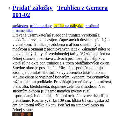
Pridať záložky
Truhlica z Gemera
001-02
stolárstvo
,
truhla na šaty
,
maľba
na
nábytku
,
rastlinná
ornamentika
Drevená uzamykateľná svadobná truhlica vyrobená z
mäkkého dreva, z navzájom čapovaných dosiek, s plochým
vrchnákom. Truhlica je zdobená maľbou s rastlinným
motívom a oknami z profilovaných latiek. Základný náter je
tmavohnedý, latky sú svetlohnedej farby. Výzdoba je len na
čelnej strane a pozostáva z dvoch profilovaných stĺpikov,
ktoré sú na okrajoch truhlice a z troch obdĺžnikových okien.
Stredné okno je posadené nižšie, až k spodnému okraju a
zasahuje do falošného šuflíka vytvoreného takisto latkami.
Vnútro okien je vyplnené bohatými kyticami rozkvitnutých
ruží na bielom podklade. Prevládajú jemné farby ako ružová,
biela, žltá, bledohnedá, doplnené zelenou a modrou. Nad
stredným oknom je 7 samostatných kvetov ruží
usporiadaných do oblúka. Na bokoch sú kovové držadlá na
prenášanie. Rozmery: šírka 109 cm, hĺbka 61 cm, výška 52
cm, vnútorná výška 46 cm. Pohľad na stredové okno na
čelnej strane.