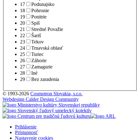
17
Podunajsko
18
Pohronie
19
Ponitrie
20
Spiš
21
Stredné Považie
22
Šariš
23
Tekov
24
Trnavská oblasť
25
Turiec
26
Záhorie
27
Zamagurie
28
Iné
29
Bez zaradenia
© 1993-2026
Cosmotron Slovakia, s.r.o.
Webdesign Calder Design Community
Prihlásenie
Prístupnosť
Nastavenie cookies