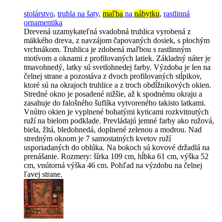
stolárstvo
,
truhla na šaty
,
maľba
na
nábytku
,
rastlinná
ornamentika
Drevená uzamykateľná svadobná truhlica vyrobená z
mäkkého dreva, z navzájom čapovaných dosiek, s plochým
vrchnákom. Truhlica je zdobená maľbou s rastlinným
motívom a oknami z profilovaných latiek. Základný náter je
tmavohnedý, latky sú svetlohnedej farby. Výzdoba je len na
čelnej strane a pozostáva z dvoch profilovaných stĺpikov,
ktoré sú na okrajoch truhlice a z troch obdĺžnikových okien.
Stredné okno je posadené nižšie, až k spodnému okraju a
zasahuje do falošného šuflíka vytvoreného takisto latkami.
Vnútro okien je vyplnené bohatými kyticami rozkvitnutých
ruží na bielom podklade. Prevládajú jemné farby ako ružová,
biela, žltá, bledohnedá, doplnené zelenou a modrou. Nad
stredným oknom je 7 samostatných kvetov ruží
usporiadaných do oblúka. Na bokoch sú kovové držadlá na
prenášanie. Rozmery: šírka 109 cm, hĺbka 61 cm, výška 52
cm, vnútorná výška 46 cm. Pohľad na výzdobu na čelnej
ľavej strane.