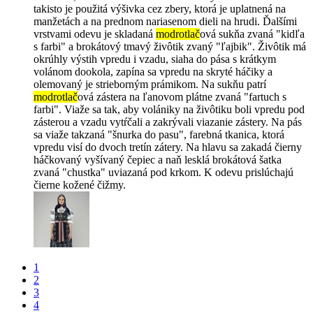
takisto je použitá výšivka cez zbery, ktorá je uplatnená na
manžetách a na prednom nariasenom dieli na hrudi. Ďalšími
vrstvami odevu je skladaná
modrotlač
ová sukňa zvaná "kidľa
s farbi" a brokátový tmavý živôtik zvaný "ľajbik". Živôtik má
okrúhly výstih vpredu i vzadu, siaha do pása s krátkym
volánom dookola, zapína sa vpredu na skryté háčiky a
olemovaný je strieborným prámikom. Na sukňu patrí
modrotlač
ová zástera na ľanovom plátne zvaná "fartuch s
farbi". Viaže sa tak, aby volániky na živôtiku boli vpredu pod
zásterou a vzadu vytŕčali a zakrývali viazanie zástery. Na pás
sa viaže takzaná "šnurka do pasu", farebná tkanica, ktorá
vpredu visí do dvoch tretín zátery. Na hlavu sa zakadá čierny
háčkovaný vyšívaný čepiec a naň lesklá brokátová šatka
zvaná "chustka" uviazaná pod krkom. K odevu prislúchajú
čierne kožené čižmy.
1
2
3
4