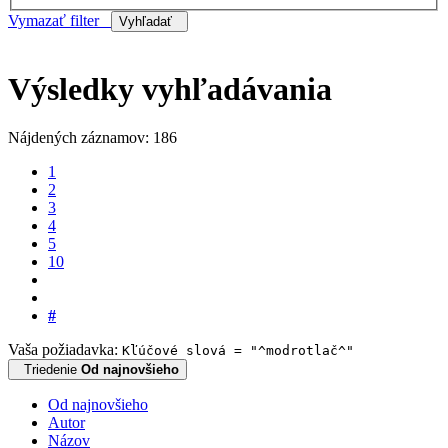
Vymazať filter
Vyhľadať
Výsledky vyhľadávania
Nájdených záznamov: 186
1
2
3
4
5
10
#
Vaša požiadavka:
Kľúčové slová = "^modrotlač^"
Triedenie
Od najnovšieho
Od najnovšieho
Autor
Názov