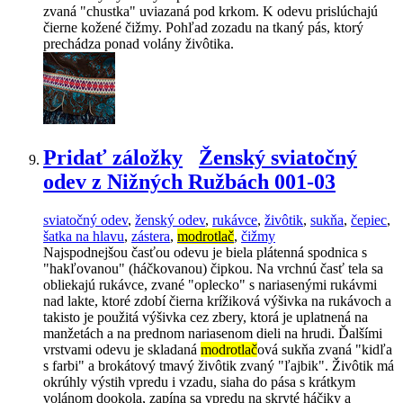
zvaná "chustka" uviazaná pod krkom. K odevu prislúchajú
čierne kožené čižmy. Pohľad zozadu na tkaný pás, ktorý
prechádza ponad volány živôtika.
Pridať záložky
Ženský sviatočný
odev z Nižných Ružbách 001-03
sviatočný odev
,
ženský odev
,
rukávce
,
živôtik
,
sukňa
,
čepiec
,
šatka na hlavu
,
zástera
,
modrotlač
,
čižmy
Najspodnejšou časťou odevu je biela plátenná spodnica s
"hakľovanou" (háčkovanou) čipkou. Na vrchnú časť tela sa
obliekajú rukávce, zvané "oplecko" s nariasenými rukávmi
nad lakte, ktoré zdobí čierna krížiková výšivka na rukávoch a
takisto je použitá výšivka cez zbery, ktorá je uplatnená na
manžetách a na prednom nariasenom dieli na hrudi. Ďalšími
vrstvami odevu je skladaná
modrotlač
ová sukňa zvaná "kidľa
s farbi" a brokátový tmavý živôtik zvaný "ľajbik". Živôtik má
okrúhly výstih vpredu i vzadu, siaha do pása s krátkym
volánom dookola, zapína sa vpredu na skryté háčiky a