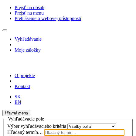
Prejsť na obsah
Prejsť na menu
Prehlásenie o webovej prístupnosti
Vyhľadávanie
Moje záložky
O projekte
Kontakt
SK
EN
Hlavné menu
Vyhľadávacie pole
Výber vyhľadávacieho kritéria
Hľadaný termín…