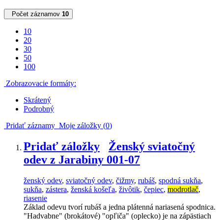
Počet záznamov
10
10
20
30
50
100
Zobrazovacie formáty:
Skrátený
Podrobný
Pridať záznamy
Moje záložky (
0
)
Pridať záložky
Ženský sviatočný
odev z Jarabiny 001-07
ženský odev
,
sviatočný odev
,
čižmy
,
rubáš
,
spodná sukňa
,
sukňa
,
zástera
,
ženská košeľa
,
živôtik
,
čepiec
,
modrotlač
,
riasenie
Základ odevu tvorí rubáš a jedna plátenná nariasená spodnica.
"Hadvabne" (brokátové) "opľiča" (oplecko) je na zápästiach