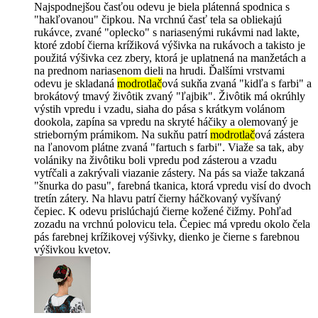
Najspodnejšou časťou odevu je biela plátenná spodnica s
"hakľovanou" čipkou. Na vrchnú časť tela sa obliekajú
rukávce, zvané "oplecko" s nariasenými rukávmi nad lakte,
ktoré zdobí čierna krížiková výšivka na rukávoch a takisto je
použitá výšivka cez zbery, ktorá je uplatnená na manžetách a
na prednom nariasenom dieli na hrudi. Ďalšími vrstvami
odevu je skladaná
modrotlač
ová sukňa zvaná "kidľa s farbi" a
brokátový tmavý živôtik zvaný "ľajbik". Živôtik má okrúhly
výstih vpredu i vzadu, siaha do pása s krátkym volánom
dookola, zapína sa vpredu na skryté háčiky a olemovaný je
strieborným prámikom. Na sukňu patrí
modrotlač
ová zástera
na ľanovom plátne zvaná "fartuch s farbi". Viaže sa tak, aby
volániky na živôtiku boli vpredu pod zásterou a vzadu
vytŕčali a zakrývali viazanie zástery. Na pás sa viaže takzaná
"šnurka do pasu", farebná tkanica, ktorá vpredu visí do dvoch
tretín zátery. Na hlavu patrí čierny háčkovaný vyšívaný
čepiec. K odevu prislúchajú čierne kožené čižmy. Pohľad
zozadu na vrchnú polovicu tela. Čepiec má vpredu okolo čela
pás farebnej krížikovej výšivky, dienko je čierne s farebnou
výšivkou kvetov.