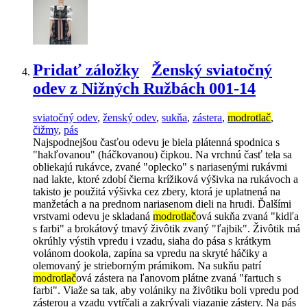
Pridať záložky
Ženský sviatočný
odev z Nižných Ružbách 001-14
sviatočný odev
,
ženský odev
,
sukňa
,
zástera
,
modrotlač
,
čižmy
,
pás
Najspodnejšou časťou odevu je biela plátenná spodnica s
"hakľovanou" (háčkovanou) čipkou. Na vrchnú časť tela sa
obliekajú rukávce, zvané "oplecko" s nariasenými rukávmi
nad lakte, ktoré zdobí čierna krížiková výšivka na rukávoch a
takisto je použitá výšivka cez zbery, ktorá je uplatnená na
manžetách a na prednom nariasenom dieli na hrudi. Ďalšími
vrstvami odevu je skladaná
modrotlač
ová sukňa zvaná "kidľa
s farbi" a brokátový tmavý živôtik zvaný "ľajbik". Živôtik má
okrúhly výstih vpredu i vzadu, siaha do pása s krátkym
volánom dookola, zapína sa vpredu na skryté háčiky a
olemovaný je strieborným prámikom. Na sukňu patrí
modrotlač
ová zástera na ľanovom plátne zvaná "fartuch s
farbi". Viaže sa tak, aby volániky na živôtiku boli vpredu pod
zásterou a vzadu vytŕčali a zakrývali viazanie zástery. Na pás