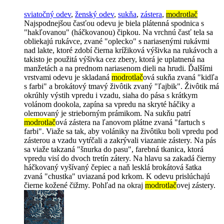
sviatočný odev
,
ženský odev
,
sukňa
,
zástera
,
modrotlač
Najspodnejšou časťou odevu je biela plátenná spodnica s
"hakľovanou" (háčkovanou) čipkou. Na vrchnú časť tela sa
obliekajú rukávce, zvané "oplecko" s nariasenými rukávmi
nad lakte, ktoré zdobí čierna krížiková výšivka na rukávoch a
takisto je použitá výšivka cez zbery, ktorá je uplatnená na
manžetách a na prednom nariasenom dieli na hrudi. Ďalšími
vrstvami odevu je skladaná
modrotlač
ová sukňa zvaná "kidľa
s farbi" a brokátový tmavý živôtik zvaný "ľajbik". Živôtik má
okrúhly výstih vpredu i vzadu, siaha do pása s krátkym
volánom dookola, zapína sa vpredu na skryté háčiky a
olemovaný je strieborným prámikom. Na sukňu patrí
modrotlač
ová zástera na ľanovom plátne zvaná "fartuch s
farbi". Viaže sa tak, aby volániky na živôtiku boli vpredu pod
zásterou a vzadu vytŕčali a zakrývali viazanie zástery. Na pás
sa viaže takzaná "šnurka do pasu", farebná tkanica, ktorá
vpredu visí do dvoch tretín zátery. Na hlavu sa zakadá čierny
háčkovaný vyšívaný čepiec a naň lesklá brokátová šatka
zvaná "chustka" uviazaná pod krkom. K odevu prislúchajú
čierne kožené čižmy. Pohľad na okraj
modrotlač
ovej zástery.