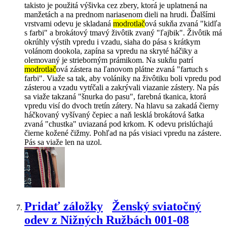
takisto je použitá výšivka cez zbery, ktorá je uplatnená na
manžetách a na prednom nariasenom dieli na hrudi. Ďalšími
vrstvami odevu je skladaná
modrotlač
ová sukňa zvaná "kidľa
s farbi" a brokátový tmavý živôtik zvaný "ľajbik". Živôtik má
okrúhly výstih vpredu i vzadu, siaha do pása s krátkym
volánom dookola, zapína sa vpredu na skryté háčiky a
olemovaný je strieborným prámikom. Na sukňu patrí
modrotlač
ová zástera na ľanovom plátne zvaná "fartuch s
farbi". Viaže sa tak, aby volániky na živôtiku boli vpredu pod
zásterou a vzadu vytŕčali a zakrývali viazanie zástery. Na pás
sa viaže takzaná "šnurka do pasu", farebná tkanica, ktorá
vpredu visí do dvoch tretín zátery. Na hlavu sa zakadá čierny
háčkovaný vyšívaný čepiec a naň lesklá brokátová šatka
zvaná "chustka" uviazaná pod krkom. K odevu prislúchajú
čierne kožené čižmy. Pohľad na pás visiaci vpredu na zástere.
Pás sa viaže len na uzol.
Pridať záložky
Ženský sviatočný
odev z Nižných Ružbách 001-08