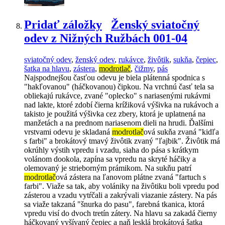
Pridať záložky
Ženský sviatočný
odev z Nižných Ružbách 001-04
sviatočný odev
,
ženský odev
,
rukávce
,
živôtik
,
sukňa
,
čepiec
,
šatka na hlavu
,
zástera
,
modrotlač
,
čižmy
,
pás
Najspodnejšou časťou odevu je biela plátenná spodnica s
"hakľovanou" (háčkovanou) čipkou. Na vrchnú časť tela sa
obliekajú rukávce, zvané "oplecko" s nariasenými rukávmi
nad lakte, ktoré zdobí čierna krížiková výšivka na rukávoch a
takisto je použitá výšivka cez zbery, ktorá je uplatnená na
manžetách a na prednom nariasenom dieli na hrudi. Ďalšími
vrstvami odevu je skladaná
modrotlač
ová sukňa zvaná "kidľa
s farbi" a brokátový tmavý živôtik zvaný "ľajbik". Živôtik má
okrúhly výstih vpredu i vzadu, siaha do pása s krátkym
volánom dookola, zapína sa vpredu na skryté háčiky a
olemovaný je strieborným prámikom. Na sukňu patrí
modrotlač
ová zástera na ľanovom plátne zvaná "fartuch s
farbi". Viaže sa tak, aby volániky na živôtiku boli vpredu pod
zásterou a vzadu vytŕčali a zakrývali viazanie zástery. Na pás
sa viaže takzaná "šnurka do pasu", farebná tkanica, ktorá
vpredu visí do dvoch tretín zátery. Na hlavu sa zakadá čierny
háčkovaný vyšívaný čepiec a naň lesklá brokátová šatka