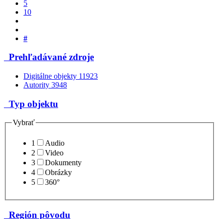
5
10
#
Prehľadávané zdroje
Digitálne objekty
11923
Autority
3948
Typ objektu
Vybrať
1
Audio
2
Video
3
Dokumenty
4
Obrázky
5
360°
Región pôvodu