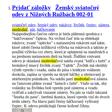
Pridať záložky
Ženský sviatočný
odev z Nižných Ružbách 002-01
sviatočný odev
,
ženský odev
,
rukávce
,
živôtik
,
čepiec
,
zástera
,
modrotlač
,
pás
,
háčkovanie
Najspodnejšou časťou odevu je biela plátenná spodnica s
"hakľovanou" čipkou. Na vrchnú časť tela sa obliekajú
rukávce, zvané "oplecko" s nariasenými rukávmi nad lakte,
ktoré zdobí čierna krížiková výšivka na rukávoch a takisto je
použitá výšivka cez zbery, ktorá je uplatnená na manžetách a
na prednom nariasenom dieli na hrudi. Ďalšími vrstvami
odevu je skladaná
modrotlač
ová sukňa zvaná "kidľa s farbi" a
brokátový tmavý živôtik zvaný "ľajbik". Živôtik má okrúhly
výstih vpredu i vzadu, siaha do pása s krátkym volánom
dookola, zapína sa vpredu na skryté háčiky a olemovaný je
strieborným prámikom. Na sukňu patrí
modrotlač
ová zástera
na ľanovom plátne zvaná "fartuch s farbi". Viaže sa tak, aby
volániky na živôtiku boli vpredu pod zásterou a vzadu
vytŕčali a zakrývali viazanie zástery. Na pás sa viaže takzaná
"šnurka do pasu", farebná tkanica, ktorá vpredu visí do dvoch
tretín zátery. Na hlavu patrí čierny háčkovaný vyšívaný
čepiec. K odevu prislúchajú čierne kožené čižmy.