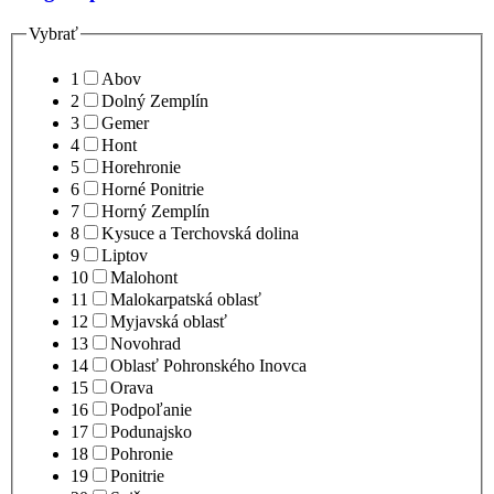
Vybrať
1
Abov
2
Dolný Zemplín
3
Gemer
4
Hont
5
Horehronie
6
Horné Ponitrie
7
Horný Zemplín
8
Kysuce a Terchovská dolina
9
Liptov
10
Malohont
11
Malokarpatská oblasť
12
Myjavská oblasť
13
Novohrad
14
Oblasť Pohronského Inovca
15
Orava
16
Podpoľanie
17
Podunajsko
18
Pohronie
19
Ponitrie