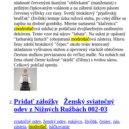
stiahnuté červenými tkanými "obšivkami" (manžetami) s
prišitým čipkovaným volánom a na záhrení úzkym pásom
červenej výšivky cez riasy. Svetlý brokátový "prjašivskij
brušľak" (živôtik) lemuje úzka ružová stuha, po celej dĺžke sa
zapína na drobné gombíky. Mierne nariasená "klačenica"
(
modrotlač
ová sukňa) je potláčaná dvojfarebným rastlinným
dekórom. Tento vzor má názov "labata". Na sukni je opásaný
"farbarskij fartuch" (obojstraná
modrotlač
ová zástera). Hlavu
ženy zdobí brokátový "čepec" okolo tváre lemovaný
skladanou vyšívanou stuhou a upevnený viackrát obtočenou
čiernou stužkou previazanou do veľkej mašle. Na nohách má
žena obuté čierne kožené "skirňi" (čižmy) s tvrdou sárou.
Celkový pohľad spredu.
Pridať záložky
Ženský sviatočný
odev z Nižných Ružbách 002-03
sviatočný odev
,
ženský odev
,
rukávce
,
živôtik
,
čepiec
,
pás
,
zástera
,
modrotlač
,
háčkovanie