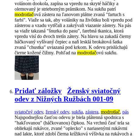
volánom dookola, zapína sa vpredu na skryté háčiky a
olemovaný je strieborným prámikom. Na sukňu patrí
modrotlač
ová zástera na ľanovom plátne zvaná "fartuch s
farbi". Viaže sa tak, aby volániky na živôtiku boli vpredu pod
zásterou a vzadu vytŕčali a zakrývali viazanie zástery. Na pás
sa viaže takzaná "šnurka do pasu", farebná tkanica, ktorá
vpredu visí do dvoch tretín zátery. Na hlavu sa zakadá čierny
háčkovaný vyšívaný čepiec a naň lesklá brokátová šatka
zvaná "chustka" uviazaná pod krkom. K odevu prislúchajú
čierne kožené čižmy. Pohľad na
modrotlač
ovú sukňu.
Pridať záložky
Ženský sviatočný
odev z Nižných Ružbách 001-09
sviatočný odev
,
ženský odev
,
sukňa
,
zástera
,
modrotlač
,
pás
Najspodnejšou časťou odevu je biela plátenná spodnica s
"hakľovanou" (háčkovanou) čipkou. Na vrchnú časť tela sa
obliekajú rukávce, zvané "oplecko" s nariasenými rukávmi
nad lakte, ktoré zdobí čierna krížiková výšivka na rukávoch a