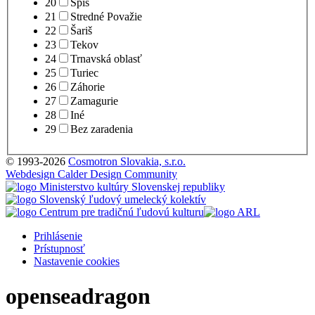
20
Spiš
21
Stredné Považie
22
Šariš
23
Tekov
24
Trnavská oblasť
25
Turiec
26
Záhorie
27
Zamagurie
28
Iné
29
Bez zaradenia
© 1993-2026
Cosmotron Slovakia, s.r.o.
Webdesign Calder Design Community
Prihlásenie
Prístupnosť
Nastavenie cookies
openseadragon