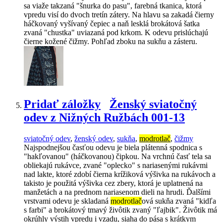
sa viaže takzaná "šnurka do pasu", farebná tkanica, ktorá
vpredu visí do dvoch tretín zátery. Na hlavu sa zakadá čierny
háčkovaný vyšívaný čepiec a naň lesklá brokátová šatka
zvaná "chustka" uviazaná pod krkom. K odevu prislúchajú
čierne kožené čižmy. Pohľad zboku na sukňu a zásteru.
Pridať záložky
Ženský sviatočný
odev z Nižných Ružbách 001-13
sviatočný odev
,
ženský odev
,
sukňa
,
modrotlač
,
čižmy
Najspodnejšou časťou odevu je biela plátenná spodnica s
"hakľovanou" (háčkovanou) čipkou. Na vrchnú časť tela sa
obliekajú rukávce, zvané "oplecko" s nariasenými rukávmi
nad lakte, ktoré zdobí čierna krížiková výšivka na rukávoch a
takisto je použitá výšivka cez zbery, ktorá je uplatnená na
manžetách a na prednom nariasenom dieli na hrudi. Ďalšími
vrstvami odevu je skladaná
modrotlač
ová sukňa zvaná "kidľa
s farbi" a brokátový tmavý živôtik zvaný "ľajbik". Živôtik má
okrúhly výstih vpredu i vzadu, siaha do pása s krátkym