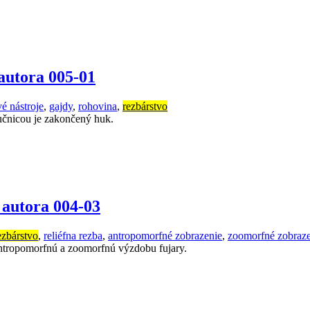
autora 005-01
é nástroje
,
gajdy
,
rohovina
,
rezbárstvo
učnicou je zakončený huk.
autora 004-03
ezbárstvo
,
reliéfna rezba
,
antropomorfné zobrazenie
,
zoomorfné zobraze
 antropomorfnú a zoomorfnú výzdobu fujary.