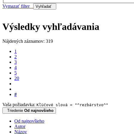
Vymazať filter
Vyhľadať
Výsledky vyhľadávania
Nájdených záznamov: 319
1
2
3
4
5
20
#
Vaša požiadavka:
Kľúčové slová = "^rezbárstvo^"
Triedenie
Od najnovšieho
Od najnovšieho
Autor
Názov