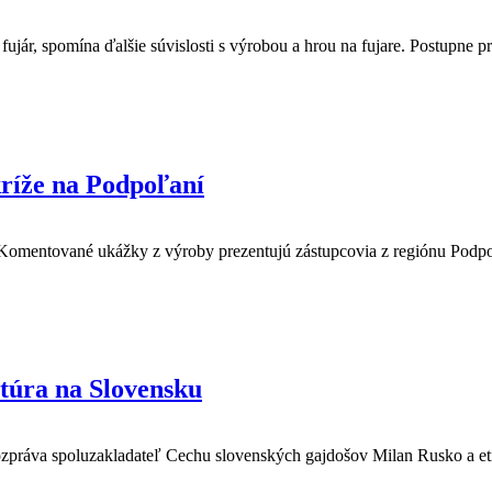
jár, spomína ďalšie súvislosti s výrobou a hrou na fujare. Postupne p
ríže na Podpoľaní
Komentované ukážky z výroby prezentujú zástupcovia z regiónu Podpoľa
ltúra na Slovensku
rozpráva spoluzakladateľ Cechu slovenských gajdošov Milan Rusko a et