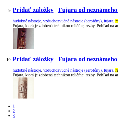
Pridať záložky
Fujara od neznámeho 
hudobné nástroje
,
vzduchozvučné nástroje (aerofóny)
,
fujara
,
r
Fujara, ktorá je zdobená technikou reliéfnej rezby. Pohľad na
Pridať záložky
Fujara od neznámeho 
hudobné nástroje
,
vzduchozvučné nástroje (aerofóny)
,
fujara
,
r
Fujara, ktorá je zdobená technikou reliéfnej rezby. Pohľad na
1
2
3