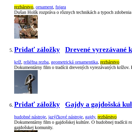
rezbárstvo
,
ornament
,
fujara
Dušan Holík rozpráva o rôznych technikách a typoch zdobenia fu
Pridať záložky
Drevené vyrezávané k
kríž
,
reliéfna rezba
,
geometrická ornamentika
,
rezbárstvo
Dokumentárny film o tradícii drevených vyrezávaných krížov. 
Pridať záložky
Gajdy a gajdošská ku
hudobné nástroje
,
jazýčkové nástroje
,
gajdy
,
rezbárstvo
Dokumentárny film o gajdošskej kultúre. O hudobnej tradícii 
gajdošskej komunity.