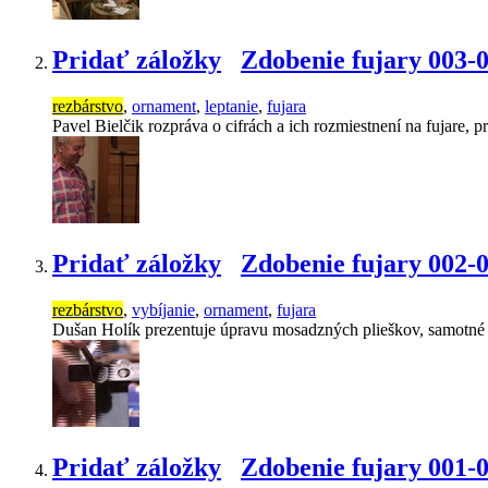
Pridať záložky
Zdobenie fujary 003-
rezbárstvo
,
ornament
,
leptanie
,
fujara
Pavel Bielčik rozpráva o cifrách a ich rozmiestnení na fujare,
Pridať záložky
Zdobenie fujary 002-
rezbárstvo
,
vybíjanie
,
ornament
,
fujara
Dušan Holík prezentuje úpravu mosadzných plieškov, samotné vy
Pridať záložky
Zdobenie fujary 001-