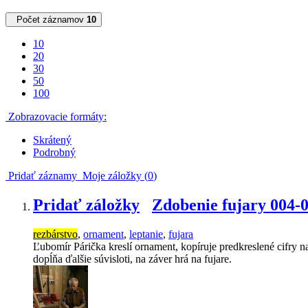
Počet záznamov
10
10
20
30
50
100
Zobrazovacie formáty:
Skrátený
Podrobný
Pridať záznamy
Moje záložky (
0
)
Pridať záložky
Zdobenie fujary 004-
rezbárstvo
,
ornament
,
leptanie
,
fujara
Ľubomír Párička kreslí ornament, kopíruje predkreslené cifry 
dopĺňa ďalšie súvisloti, na záver hrá na fujare.