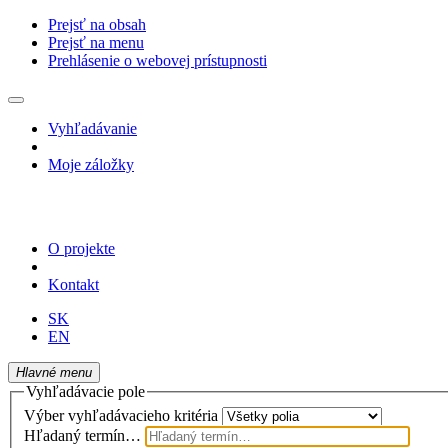
Prejsť na obsah
Prejsť na menu
Prehlásenie o webovej prístupnosti
Vyhľadávanie
Moje záložky
O projekte
Kontakt
SK
EN
Hlavné menu
Vyhľadávacie pole
Výber vyhľadávacieho kritéria
Hľadaný termín…