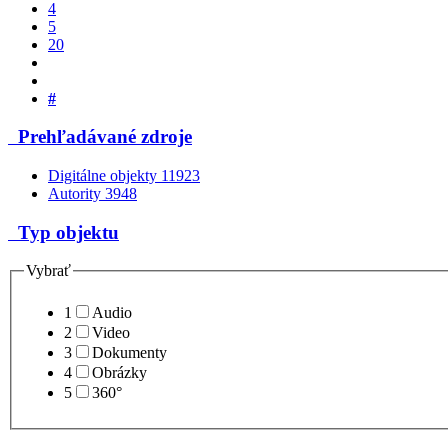
4
5
20
#
Prehľadávané zdroje
Digitálne objekty
11923
Autority
3948
Typ objektu
Vybrať
1
Audio
2
Video
3
Dokumenty
4
Obrázky
5
360°