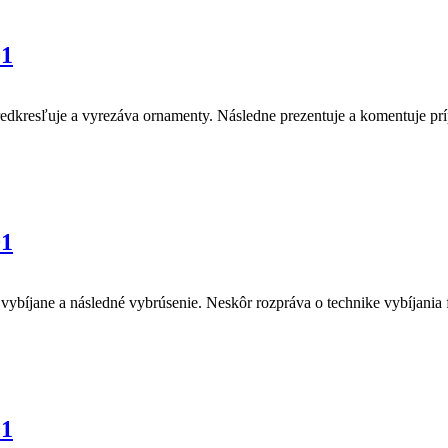
01
 predkresľuje a vyrezáva ornamenty. Následne prezentuje a komentuje pr
01
bíjane a následné vybrúsenie. Neskôr rozpráva o technike vybíjania fu
01