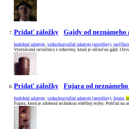
Pridať záložky
Gajdy od neznámeho 
hudobné nástroje
,
vzduchozvučné nástroje (aerofóny)
,
jazýčkov
Vyrezávaná ozvučnica z rohoviny, ktorá je súčasťou gájd. Ozv
Pridať záložky
Fujara od neznámeho 
hudobné nástroje
,
vzduchozvučné nástroje (aerofóny)
,
fujara
,
r
Fujara, ktorá je zdobená technikou reliéfnej rezby. Pohľad na