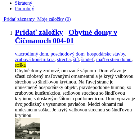
Skrátený
Podrobný
Pridať záznamy
Moje záložky (
0
)
Pridať záložky
Obytné domy v
Čičmanoch 004-01
viacrodinný dom
,
poschodový dom
,
hospodárske stavby
,
zrubová konštrukcia
,
strecha
,
štít
,
šindeľ
,
maľba stien domu
,
soška
Obytné domy zrubové, omazané vápnom. Dom vľavo je
sčasti zdobený maľovanými ornamentmi a je krytý valbovou
strechou so šindľovou krytinou. Na ľavej strane je
umiestnený hospodársky objekt, pravdepodobne humno, so
zrubovou kunštrukciou, sedlovou strechou so šindľovou
krytinou, s doskovým štítom a podlomenicou. Dom vpravo je
dvojpodlažný s vysunutou pavlačou. Medzi oknami má
umiestnenú sošku. Je krytý valbovou strechou so šindľovou
krytinou.