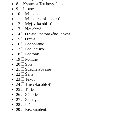
8
Kysuce a Terchovská dolina
9
Liptov
10
Malohont
11
Malokarpatská oblasť
12
Myjavská oblasť
13
Novohrad
14
Oblasť Pohronského Inovca
15
Orava
16
Podpoľanie
17
Podunajsko
18
Pohronie
19
Ponitrie
20
Spiš
21
Stredné Považie
22
Šariš
23
Tekov
24
Trnavská oblasť
25
Turiec
26
Záhorie
27
Zamagurie
28
Iné
29
Bez zaradenia