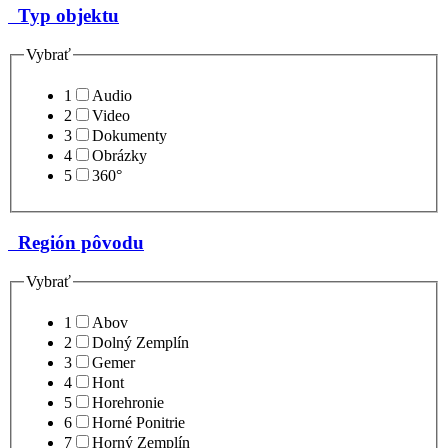
Typ objektu
Vybrať
1
Audio
2
Video
3
Dokumenty
4
Obrázky
5
360°
Región pôvodu
Vybrať
1
Abov
2
Dolný Zemplín
3
Gemer
4
Hont
5
Horehronie
6
Horné Ponitrie
7
Horný Zemplín