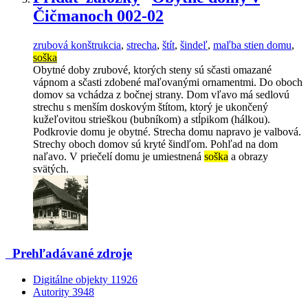
Čičmanoch 002-02
zrubová konštrukcia
,
strecha
,
štít
,
šindeľ
,
maľba stien domu
,
soška
Obytné doby zrubové, ktorých steny sú sčasti omazané
vápnom a sčasti zdobené maľovanými ornamentmi. Do oboch
domov sa vchádza z bočnej strany. Dom vľavo má sedlovú
strechu s menším doskovým štítom, ktorý je ukončený
kužeľovitou strieškou (bubníkom) a stĺpikom (hálkou).
Podkrovie domu je obytné. Strecha domu napravo je valbová.
Strechy oboch domov sú kryté šindľom. Pohľad na dom
naľavo. V priečelí domu je umiestnená
soška
a obrazy
svätých.
Prehľadávané zdroje
Digitálne objekty
11926
Autority
3948