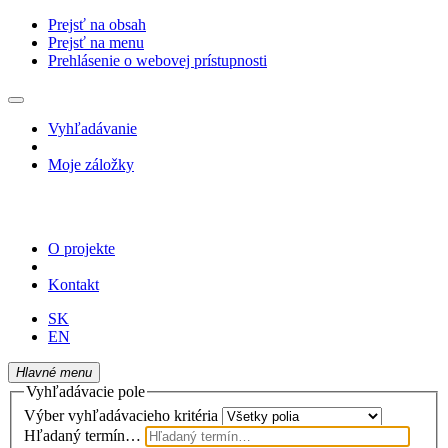
Prejsť na obsah
Prejsť na menu
Prehlásenie o webovej prístupnosti
Vyhľadávanie
Moje záložky
O projekte
Kontakt
SK
EN
Hlavné menu
Vyhľadávacie pole
Výber vyhľadávacieho kritéria
Hľadaný termín…