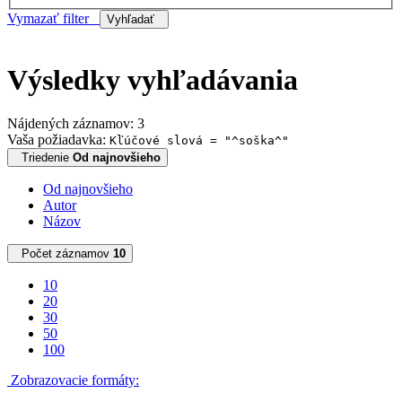
Vymazať filter
Vyhľadať
Výsledky vyhľadávania
Nájdených záznamov: 3
Vaša požiadavka:
Kľúčové slová = "^soška^"
Triedenie
Od najnovšieho
Od najnovšieho
Autor
Názov
Počet záznamov
10
10
20
30
50
100
Zobrazovacie formáty: