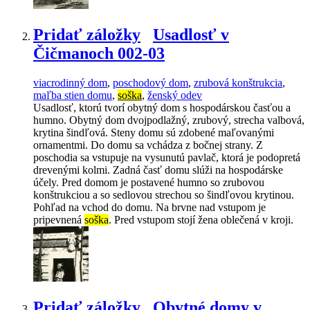
Pridať záložky
Usadlosť v
Čičmanoch 002-03
viacrodinný dom
,
poschodový dom
,
zrubová konštrukcia
,
maľba stien domu
,
soška
,
ženský odev
Usadlosť, ktorú tvorí obytný dom s hospodárskou časťou a
humno. Obytný dom dvojpodlažný, zrubový, strecha valbová,
krytina šindľová. Steny domu sú zdobené maľovanými
ornamentmi. Do domu sa vchádza z bočnej strany. Z
poschodia sa vstupuje na vysunutú pavlač, ktorá je podopretá
drevenými kolmi. Zadná časť domu slúži na hospodárske
účely. Pred domom je postavené humno so zrubovou
konštrukciou a so sedlovou strechou so šindľovou krytinou.
Pohľad na vchod do domu. Na brvne nad vstupom je
pripevnená
soška
. Pred vstupom stojí žena oblečená v kroji.
Pridať záložky
Obytné domy v