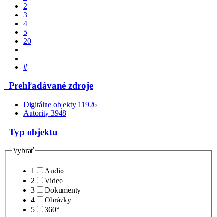
2
3
4
5
20
#
Prehľadávané zdroje
Digitálne objekty
11926
Autority
3948
Typ objektu
Vybrať
1
Audio
2
Video
3
Dokumenty
4
Obrázky
5
360°