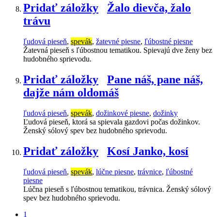
Pridať záložky
Žalo dievča, žalo
trávu
ľudová pieseň
,
spevák
,
žatevné piesne
,
ľúbostné piesne
Žatevná pieseň s ľúbostnou tematikou. Spievajú dve ženy bez
hudobného sprievodu.
Pridať záložky
Pane náš, pane náš,
dajže nám oldomáš
ľudová pieseň
,
spevák
,
dožinkové piesne
,
dožinky
Ľudová pieseň, ktorá sa spievala gazdovi počas dožinkov.
Ženský sólový spev bez hudobného sprievodu.
Pridať záložky
Kosí Janko, kosí
ľudová pieseň
,
spevák
,
lúčne piesne
,
trávnice
,
ľúbostné
piesne
Lúčna pieseň s ľúbostnou tematikou, trávnica. Ženský sólový
spev bez hudobného sprievodu.
1