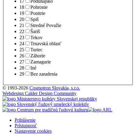
17
Podunajsko
18
Pohronie
19
Ponitrie
20
Spiš
21
Stredné Považie
22
Šariš
23
Tekov
24
Trnavská oblasť
25
Turiec
26
Záhorie
27
Zamagurie
28
Iné
29
Bez zaradenia
© 1993-2026
Cosmotron Slovakia, s.r.o.
Webdesign Calder Design Community
Prihlásenie
Prístupnosť
Nastavenie cookies