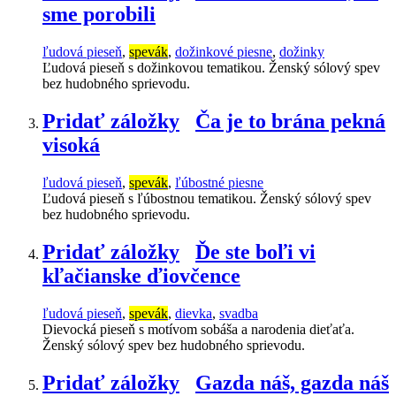
sme porobili
ľudová pieseň
,
spevák
,
dožinkové piesne
,
dožinky
Ľudová pieseň s dožinkovou tematikou. Ženský sólový spev
bez hudobného sprievodu.
Pridať záložky
Ča je to brána pekná
visoká
ľudová pieseň
,
spevák
,
ľúbostné piesne
Ľudová pieseň s ľúbostnou tematikou. Ženský sólový spev
bez hudobného sprievodu.
Pridať záložky
Ďe ste boľi vi
kľačianske ďiovčence
ľudová pieseň
,
spevák
,
dievka
,
svadba
Dievocká pieseň s motívom sobáša a narodenia dieťaťa.
Ženský sólový spev bez hudobného sprievodu.
Pridať záložky
Gazda náš, gazda náš