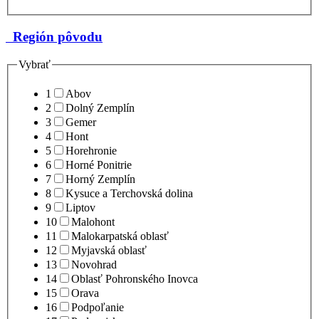
Región pôvodu
Vybrať
1
Abov
2
Dolný Zemplín
3
Gemer
4
Hont
5
Horehronie
6
Horné Ponitrie
7
Horný Zemplín
8
Kysuce a Terchovská dolina
9
Liptov
10
Malohont
11
Malokarpatská oblasť
12
Myjavská oblasť
13
Novohrad
14
Oblasť Pohronského Inovca
15
Orava
16
Podpoľanie