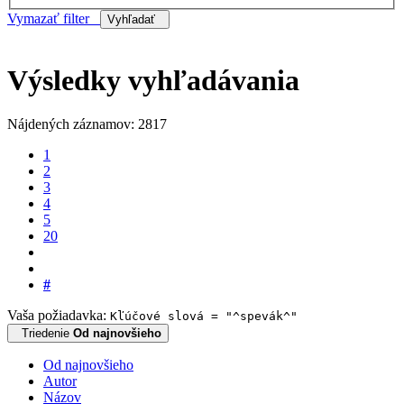
Vymazať filter
Vyhľadať
Výsledky vyhľadávania
Nájdených záznamov: 2817
1
2
3
4
5
20
#
Vaša požiadavka:
Kľúčové slová = "^spevák^"
Triedenie
Od najnovšieho
Od najnovšieho
Autor
Názov