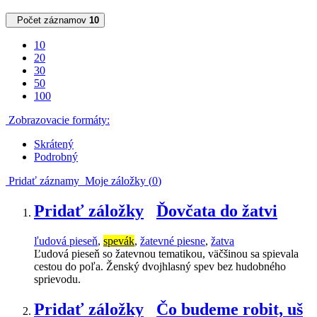
Počet záznamov
10
10
20
30
50
100
Zobrazovacie formáty:
Skrátený
Podrobný
Pridať záznamy
Moje záložky (
0
)
Pridať záložky
Ďovčata do žatvi
ľudová pieseň
,
spevák
,
žatevné piesne
,
žatva
Ľudová pieseň so žatevnou tematikou, väčšinou sa spievala
cestou do poľa. Ženský dvojhlasný spev bez hudobného
sprievodu.
Pridať záložky
Čo budeme robit, uš