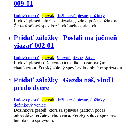
009-01
ľudová pieseň
,
spevák
,
dožinkové piesne
,
dožinky
Ľudová pieseň, ktorá sa spievala gazdovi počas dožinkov.
Ženský sólový spev bez hudobného sprievodu.
Pridať záložky
Poslali ma jačmeň
viazať 002-01
ľudová pieseň
,
spevák
,
žatevné piesne
,
žatva
Ľudová pieseň so žatevnou tematikou a žartovným
charakterom. Ženský sólový spev bez hudobného sprievodu.
Pridať záložky
Gazda náš, vinďi
predo dvere
ľudová pieseň
,
spevák
,
dožinkové piesne
,
dožinky
,
dožinkový veniec
Dožinková pieseň, ktorá sa spievala gazdovi počas
odovzdávania žatevného venca. Ženský sólový spev bez
hudobného sprievodu.