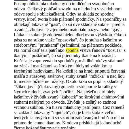
Postup obliekania mladuchy do tradičného svadobného
odevu. Celkový pohľad zozadu na mladuchu v svadobnom
odeve spolu s obliekačkami. Odev sa skladá zo spodnej
vrstvy, ktorú tvoria biele plátenné spodničky. Na spodničky sa
obliekajú takzvané "gasi", čo sú dve skladané sukne - predná
a zadná, zhotovené z jemného materiálu nazývaného "gas".
Látka na sukne je zdobená bielou dierkovou výšivkou. Okolo
pása sa na sukne viaže "opasovka", čo je stuha s kašmíru so
striebornými "primkami" (prámikmi) na plátenom podklade.
Na hornú časť tela patrí ako
spodná
vrstva ľanová "kosuľa" s
tkanými "poštármi", čo sú prieramky tkané na krosnách.
Košeľa je zapravená do spodničky, má dlhé rukávy stiahnuté
na zápästí manžetami so širokými bielymi volánikmi a
farebnými hadovkami. Na košeli je na hrudi pripnutá červená
mašľa z atlasovej, saténovej stuhy zvaná "ružička" a nad ňou
tri menšie bižutérne ružičky. Okolo krku sa pripína skladaný
"štikerajoví" (čipkovaný) golierik a strieborné koráliky v
štyroch radoch, zvaných "počiře". Na košeľu patrí biely
kašmírový živôtik zvaný "kabotek" so širokými chrámovými
stuhami našitými po obvode. Živôtik je zošitý so zadnou
vrchnou sukňou. Na hlavu mladuchy patrí parta. Cez ramená
sa zakladá takzvaný "rajntúch", čo je biela štóla z veľmi
tenkých ľanových nití so vzorom zatkávaným hrubšou niťou
priamo do jemnej tkaniny. K odevu prislúchajú jednoduché
čierne kožené šnurovacie topánky.