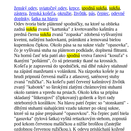
ženský odev
,
sviatočný odev
,
krpce
,
spodná sukňa
,
sukňa
,
zástera
,
ženská košeľa
,
okružie
,
živôtik
,
pás
,
čepiec
,
odevné
doplnky
,
šatka na hlavu
Odev tvoria biele plátenné spodničky, na ktoré sa oblieka
zadná
sukňa
zvaná "kartunka" z kvetovaného kašmíru a
predná čierna
sukňa
zvaná "zopaska" zdobená vyšívanými
kvetmi, našitými hadovkami, prámikmi a lemovaná bielou
kupenskou čipkou. Okolo pása sa na sukne viaže "opasovka",
čo je vyšívaná stuha na plátenom podklade, doplnená flitrami.
Na hornú časť tela patrí ako
spodná
vrstva ľanová "kosuľa" s
tkanými "poštármi", čo sú prieramky tkané na krosnách.
Košeľa je zapravená do spodničiek, má dlhé rukávy stiahnuté
na zápästí manžetami s volánikmi. Na rázporku košele je na
hrudi pripnutá červená mašľa z atlasovej, saténovej stuhy
zvaná "ružička". Na košeľu patrí červený kašmírový živôtik
zvaný "kabotek" so širokými zlatými chrámovými stuhami
okolo ramien a vpredu na prsiach. Okolo krku sa pripína
skladaný "štikerajoví" (čipkovaný) golierik a štyri rady
strieborných korálikov. Na hlavu patrí čepiec so "stonskami" -
dlhými stuhami siahajúcimi vzadu takmer po okraj sukne,
ktoré sú na páse prepásané "opasovkou". Na čepiec patrí biela
"gasuvka" (tylová šatka) vyšitá retiazkovým stehom, zopnutá
pod krkom červenou mašličkou a nižšie brošňou (častejšie
ozdobnou červenou ružičkou.). K odevu prislúchajú kožené