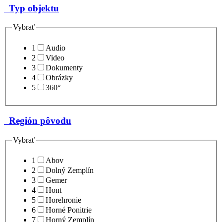
Typ objektu
Vybrať
1
Audio
2
Video
3
Dokumenty
4
Obrázky
5
360°
Región pôvodu
Vybrať
1
Abov
2
Dolný Zemplín
3
Gemer
4
Hont
5
Horehronie
6
Horné Ponitrie
7
Horný Zemplín