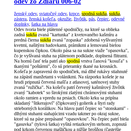
odev zo Ždiaru 006-02
ženský odev
,
sviatočný odev
,
krpce
,
spodná sukňa
,
sukňa
,
zástera
,
ženská košeľa
,
okružie
,
živôtik
,
pás
,
čepiec
,
odevné
doplnky
,
šatka na hlavu
Odev tvoria biele plátenné spodničky, na ktoré sa oblieka
zadná
sukňa
zvaná "kartunka" z kvetovaného kašmíru a
predná čierna
sukňa
zvaná "zopaska" zdobená vyšívanými
kvetmi, našitými hadovkami, prámikmi a lemovaná bielou
kupenskou čipkou. Okolo pása sa na sukne viaže "opasovka",
čo je vyšívaná stuha na plátenom podklade, doplnená flitrami.
Na hornú časť tela patrí ako
spodná
vrstva ľanová "kosuľa" s
tkanými "poštármi", čo sú prieramky tkané na krosnách.
Košeľa je zapravená do spodničiek, má dlhé rukávy stiahnuté
na zápästí manžetami s volánikmi. Na rázporku košele je na
hrudi pripnutá červená mašľa z atlasovej, saténovej stuhy
zvaná "ružička". Na košeľu patrí červený kašmírový živôtik
zvaný "kabotek" so širokými zlatými chrámovými stuhami
okolo ramien a vpredu na prsiach. Okolo krku sa pripína
skladaný "štikerajoví" (čipkovaný) golierik a štyri rady
strieborných korálikov. Na hlavu patrí čepiec so "stonskami" -
dlhými stuhami siahajúcimi vzadu takmer po okraj sukne,
ktoré sú na páse prepásané "opasovkou". Na čepiec patrí biela
"gasuvka" (tylová šatka) vyšitá retiazkovým stehom, zopnutá
pod krkom červenou mašličkou a nižšie brošňou (častejšie