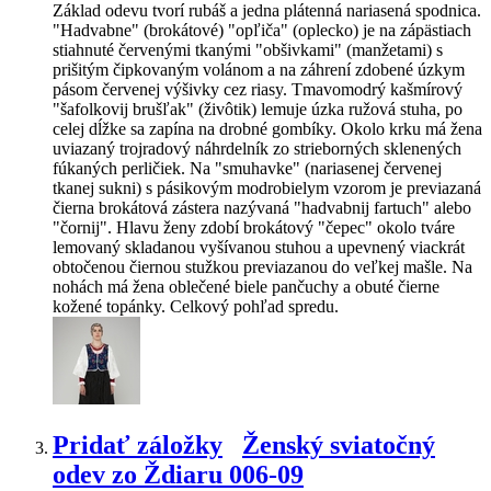
Základ odevu tvorí rubáš a jedna plátenná nariasená spodnica.
"Hadvabne" (brokátové) "opľiča" (oplecko) je na zápästiach
stiahnuté červenými tkanými "obšivkami" (manžetami) s
prišitým čipkovaným volánom a na záhrení zdobené úzkym
pásom červenej výšivky cez riasy. Tmavomodrý kašmírový
"šafolkovij brušľak" (živôtik) lemuje úzka ružová stuha, po
celej dĺžke sa zapína na drobné gombíky. Okolo krku má žena
uviazaný trojradový náhrdelník zo strieborných sklenených
fúkaných perličiek. Na "smuhavke" (nariasenej červenej
tkanej sukni) s pásikovým modrobielym vzorom je previazaná
čierna brokátová zástera nazývaná "hadvabnij fartuch" alebo
"čornij". Hlavu ženy zdobí brokátový "čepec" okolo tváre
lemovaný skladanou vyšívanou stuhou a upevnený viackrát
obtočenou čiernou stužkou previazanou do veľkej mašle. Na
nohách má žena oblečené biele pančuchy a obuté čierne
kožené topánky. Celkový pohľad spredu.
Pridať záložky
Ženský sviatočný
odev zo Ždiaru 006-09