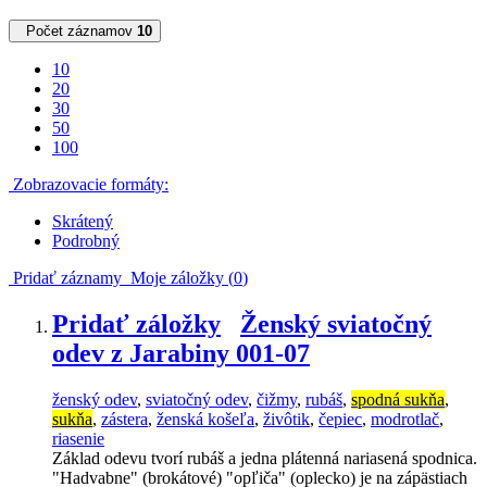
Počet záznamov
10
10
20
30
50
100
Zobrazovacie formáty:
Skrátený
Podrobný
Pridať záznamy
Moje záložky (
0
)
Pridať záložky
Ženský sviatočný
odev z Jarabiny 001-07
ženský odev
,
sviatočný odev
,
čižmy
,
rubáš
,
spodná sukňa
,
sukňa
,
zástera
,
ženská košeľa
,
živôtik
,
čepiec
,
modrotlač
,
riasenie
Základ odevu tvorí rubáš a jedna plátenná nariasená spodnica.
"Hadvabne" (brokátové) "opľiča" (oplecko) je na zápästiach