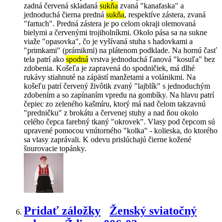
zadná červená skladaná
sukňa
zvaná "kanafaska" a
jednoduchá čierna predná
sukňa
, respektíve zástera, zvaná
"fartuch". Predná zástera je po celom okraji olemovaná
bielymi a červenými trojiholníkmi. Okolo pása sa na sukne
viaže "opasovka", čo je vyšívaná stuha s hadovkami a
"primkami" (prámikmi) na plátenom podklade. Na hornú časť
tela patrí ako
spodná
vrstva jednoduchá ľanová "kosuľa" bez
zdobenia. Košeľa je zapravená do spodničiek, má dlhé
rukávy stiahnuté na zápästí manžetami a volánikmi. Na
košeľu patrí červený živôtik zvaný "lajblík" s jednoduchým
zdobením a so zapínaním vpredu na gombíky. Na hlavu patrí
čepiec zo zeleného kašmíru, ktorý má nad čelom takzavnú
"predničku" z brokátu a červenej stuhy a nad ňou okolo
celého čepca farebný tkaný "okrovek". Vlasy pod čepcom sú
upravené pomocou vnútorného "kolka" - kolieska, do ktorého
sa vlasy zaprávali. K odevu prislúchajú čierne kožené
šnurovacie topánky.
Pridať záložky
Ženský sviatočný