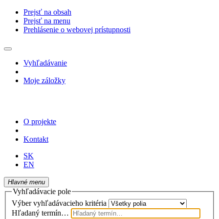
Prejsť na obsah
Prejsť na menu
Prehlásenie o webovej prístupnosti
Vyhľadávanie
Moje záložky
O projekte
Kontakt
SK
EN
Hlavné menu
Vyhľadávacie pole
Výber vyhľadávacieho kritéria
Hľadaný termín…