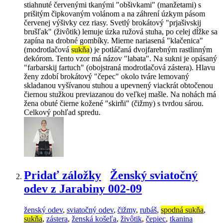
stiahnuté červenými tkanými "obšivkami" (manžetami) s
prišitým čipkovaným volánom a na záhrení úzkym pásom
červenej výšivky cez riasy. Svetlý brokátový "prjašivskij
brušľak" (živôtik) lemuje úzka ružová stuha, po celej dĺžke sa
zapína na drobné gombíky. Mierne nariasená "klačenica"
(modrotlačová
sukňa
) je potláčaná dvojfarebným rastlinným
dekórom. Tento vzor má názov "labata". Na sukni je opásaný
"farbarskij fartuch" (obojstraná modrotlačová zástera). Hlavu
ženy zdobí brokátový "čepec" okolo tváre lemovaný
skladanou vyšívanou stuhou a upevnený viackrát obtočenou
čiernou stužkou previazanou do veľkej mašle. Na nohách má
žena obuté čierne kožené "skirňi" (čižmy) s tvrdou sárou.
Celkový pohľad spredu.
Pridať záložky
Ženský sviatočný
odev z Jarabiny 002-09
ženský odev
,
sviatočný odev
,
čižmy
,
rubáš
,
spodná sukňa
,
sukňa
,
zástera
,
ženská košeľa
,
živôtik
,
čepiec
,
tkanina