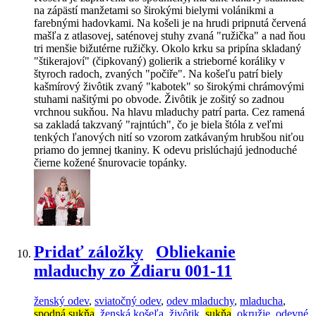
na zápästí manžetami so širokými bielymi volánikmi a
farebnými hadovkami. Na košeli je na hrudi pripnutá červená
mašľa z atlasovej, saténovej stuhy zvaná "ružička" a nad ňou
tri menšie bižutérne ružičky. Okolo krku sa pripína skladaný
"štikerajoví" (čipkovaný) golierik a strieborné koráliky v
štyroch radoch, zvaných "počiře". Na košeľu patrí biely
kašmírový živôtik zvaný "kabotek" so širokými chrámovými
stuhami našitými po obvode. Živôtik je zošitý so zadnou
vrchnou sukňou. Na hlavu mladuchy patrí parta. Cez ramená
sa zakladá takzvaný "rajntúch", čo je biela štóla z veľmi
tenkých ľanových nití so vzorom zatkávaným hrubšou niťou
priamo do jemnej tkaniny. K odevu prislúchajú jednoduché
čierne kožené šnurovacie topánky.
Pridať záložky
Obliekanie
mladuchy zo Ždiaru 001-11
ženský odev
,
sviatočný odev
,
odev mladuchy
,
mladucha
,
spodná sukňa
,
ženská košeľa
,
živôtik
,
sukňa
,
okružie
,
odevné