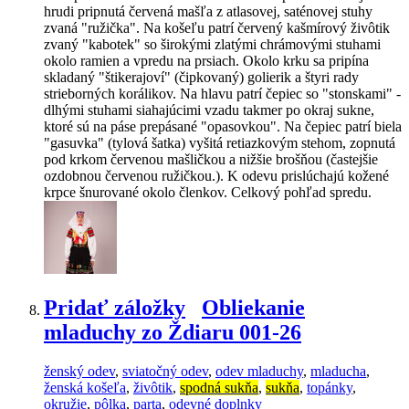
hrudi pripnutá červená mašľa z atlasovej, saténovej stuhy
zvaná "ružička". Na košeľu patrí červený kašmírový živôtik
zvaný "kabotek" so širokými zlatými chrámovými stuhami
okolo ramien a vpredu na prsiach. Okolo krku sa pripína
skladaný "štikerajoví" (čipkovaný) golierik a štyri rady
strieborných korálikov. Na hlavu patrí čepiec so "stonskami" -
dlhými stuhami siahajúcimi vzadu takmer po okraj sukne,
ktoré sú na páse prepásané "opasovkou". Na čepiec patrí biela
"gasuvka" (tylová šatka) vyšitá retiazkovým stehom, zopnutá
pod krkom červenou mašličkou a nižšie brošňou (častejšie
ozdobnou červenou ružičkou.). K odevu prislúchajú kožené
krpce šnurované okolo členkov. Celkový pohľad spredu.
Pridať záložky
Obliekanie
mladuchy zo Ždiaru 001-26
ženský odev
,
sviatočný odev
,
odev mladuchy
,
mladucha
,
ženská košeľa
,
živôtik
,
spodná sukňa
,
sukňa
,
topánky
,
okružie
,
pôlka
,
parta
,
odevné doplnky