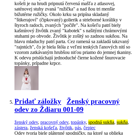
košeli je na hrudi pripnutá červená mašľa z atlasovej,
saténovej stuhy zvaná "ružička" a nad ňou tri menšie
bižutérne ružičky. Okolo krku sa pripína skladaný
"štikerajoví" (čipkovaný) golierik a strieborné koráliky v
štyroch radoch, zvaných "počiře". Na košeľu patrí biely
kašmírový živôtik zvaný "kabotek" s našitými chrámovými
stuhami po obvode. Živôtik je zošitý so zadnou sukňou. Na
hlavu mladuchy patrí parta. Cez ramená sa zakladá takzvaný
"rajntúch", čo je biela štóla z veľmi tenkých ľanových nití so
vzorom zatkávaným hrubšou niťou priamo do jemnej tkaniny.
K odevu prislúchajú jednoduché čierne kožené šnurovacie
topánky, prípadne krpce.
Pridať záložky
Ženský pracovný
odev zo Ždiaru 001-09
ženský odev
,
pracovný odev
,
topánky
,
spodná sukňa
,
sukňa
,
zástera
,
ženská košeľa
,
živôtik
,
pás
,
čepiec
Odev tvoria biele plátenné spodničky, na ktoré sa oblieka