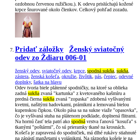
ozdobnou červenou ružičkou.). K odevu prislúchajú kožené
krpce šnurované okolo členkov. Celkový pohľad zozadu.
Pridať záložky
Ženský sviatočný
odev zo Ždiaru 006-01
ženský odev
,
sviatočný odev
,
krpce
,
spodná sukňa
,
sukňa
,
zástera
,
ženská košeľa
,
okružie
,
živôtik
,
pás
,
čepiec
,
odevné
doplnky
,
šatka na hlavu
Odev tvoria biele plátenné spodničky, na ktoré sa oblieka
zadná
sukňa
zvaná "kartunka" z kvetovaného kašmíru a
predná čierna
sukňa
zvaná "zopaska" zdobená vyšívanými
kvetmi, našitými hadovkami, prámikmi a lemovaná bielou
kupenskou čipkou. Okolo pása sa na sukne viaže "opasovka",
čo je vyšívaná stuha na plátenom podklade, doplnená flitrami.
Na hornú časť tela patrí ako
spodná
vrstva ľanová "kosuľa" s
tkanými "poštármi", čo sú prieramky tkané na krosnách.
Košeľa je zapravená do spodničiek, má dlhé rukávy stiahnuté
na zápästí manžetami s volánikmi. Na rázporku košele je na