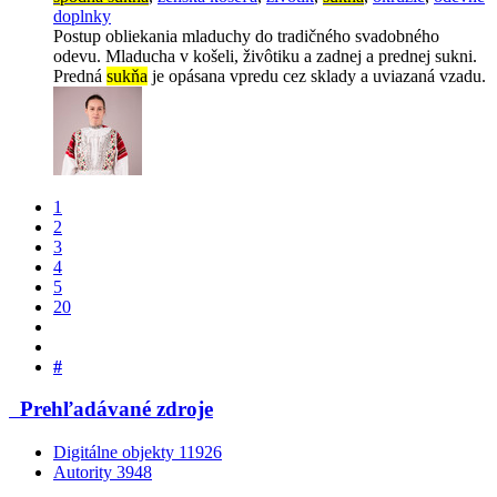
doplnky
Postup obliekania mladuchy do tradičného svadobného
odevu. Mladucha v košeli, živôtiku a zadnej a prednej sukni.
Predná
sukňa
je opásana vpredu cez sklady a uviazaná vzadu.
1
2
3
4
5
20
#
Prehľadávané zdroje
Digitálne objekty
11926
Autority
3948