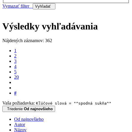
Vymazať filter
Vyhľadať
Výsledky vyhľadávania
Nájdených záznamov: 362
1
2
3
4
5
20
#
Vaša požiadavka:
Kľúčové slová = "^spodná sukňa^"
Triedenie
Od najnovšieho
Od najnovšieho
Autor
Názov