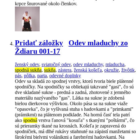
krpce šnurované okolo členkov.
Pridať záložky
Odev mladuchy zo
Ždiaru 001-17
ženský odev
,
sviatočný odev
,
odev mladuchy
,
mladucha
,
spodná sukňa
,
sukňa
,
zástera
,
ženská košeľa
,
okružie
,
živôtik
,
pás
,
pôlka
,
parta
,
odevné doplnky
Odev sa skladá zo spodnej vrstvy, ktorú tvoria biele plátenné
spodničky. Na spodničky sa obliekajú takzvané "gasi", čo sú
dve skladané sukne - predná a zadná, zhotovené z jemného
materiálu nazývaného "gas". Látka na sukne je zdobená
bielou dierkovou výšivkou. Okolo pása sa na sukne viaže
"opasovka", čo je vyšívaná stuha s hadovkami a "primkami"
(prámikmi) na plátenom podklade. Na hornú časť tela patrí
ako
spodná
vrstva ľanová "kosuľa" s tkanými "poštármi", čo
sú prieramky tkané na krosnách. Košeľa je zapravená do
spodničiek, má dlhé rukávy stiahnuté na zápästí manžetami so
širokými bielymi volánikmi a farebnými hadovkami. Na