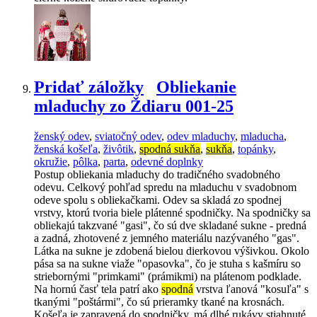
Pridať záložky
Obliekanie
mladuchy zo Ždiaru 001-25
ženský odev
,
sviatočný odev
,
odev mladuchy
,
mladucha
,
ženská košeľa
,
živôtik
,
spodná sukňa
,
sukňa
,
topánky
,
okružie
,
pôlka
,
parta
,
odevné doplnky
Postup obliekania mladuchy do tradičného svadobného
odevu. Celkový pohľad spredu na mladuchu v svadobnom
odeve spolu s obliekačkami. Odev sa skladá zo spodnej
vrstvy, ktorú tvoria biele plátenné spodničky. Na spodničky sa
obliekajú takzvané "gasi", čo sú dve skladané sukne - predná
a zadná, zhotovené z jemného materiálu nazývaného "gas".
Látka na sukne je zdobená bielou dierkovou výšivkou. Okolo
pása sa na sukne viaže "opasovka", čo je stuha s kašmíru so
striebornými "primkami" (prámikmi) na plátenom podklade.
Na hornú časť tela patrí ako
spodná
vrstva ľanová "kosuľa" s
tkanými "poštármi", čo sú prieramky tkané na krosnách.
Košeľa je zapravená do spodničky, má dlhé rukávy stiahnuté