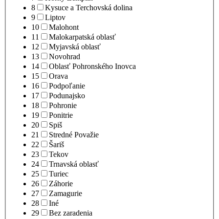
8
Kysuce a Terchovská dolina
9
Liptov
10
Malohont
11
Malokarpatská oblasť
12
Myjavská oblasť
13
Novohrad
14
Oblasť Pohronského Inovca
15
Orava
16
Podpoľanie
17
Podunajsko
18
Pohronie
19
Ponitrie
20
Spiš
21
Stredné Považie
22
Šariš
23
Tekov
24
Trnavská oblasť
25
Turiec
26
Záhorie
27
Zamagurie
28
Iné
29
Bez zaradenia