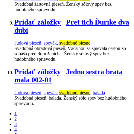
Svadobná žartovná pieseň. Ženský sólový spev bez
hudobného sprievodu.
Pridať záložky
Pret tích Ďuríke dva
dubi
ľudová pieseň
,
spevák
,
svadobné piesne
Svadobná obradová pieseň. Väčšinou sa spievala cestou zo
sobáša pred dom ženícha. Ženský sólový spev bez
hudobného sprievodu.
Pridať záložky
Jedna sestra brata
mala 002-01
ľudová pieseň
,
spevák
,
svadobné piesne
,
balada
Svadobná pieseň, balada. Ženský sólo spev bez hudobného
sprievodu.
1
2
3
4