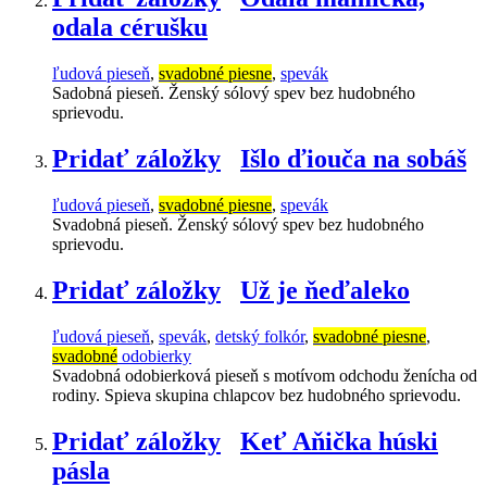
odala cérušku
ľudová pieseň
,
svadobné piesne
,
spevák
Sadobná pieseň. Ženský sólový spev bez hudobného
sprievodu.
Pridať záložky
Išlo ďiouča na sobáš
ľudová pieseň
,
svadobné piesne
,
spevák
Svadobná pieseň. Ženský sólový spev bez hudobného
sprievodu.
Pridať záložky
Už je ňeďaleko
ľudová pieseň
,
spevák
,
detský folkór
,
svadobné piesne
,
svadobné
odobierky
Svadobná odobierková pieseň s motívom odchodu ženícha od
rodiny. Spieva skupina chlapcov bez hudobného sprievodu.
Pridať záložky
Keť Aňička húski
pásla