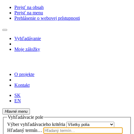
Prejsť na obsah
Prejsť na menu
Prehlásenie o webovej prístupnosti
Vyhľadávanie
Moje záložky
O projekte
Kontakt
SK
EN
Hlavné menu
Vyhľadávacie pole
Výber vyhľadávacieho kritéria
Hľadaný termín…