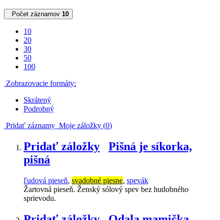
Počet záznamov
10
10
20
30
50
100
Zobrazovacie formáty:
Skrátený
Podrobný
Pridať záznamy
Moje záložky (
0
)
Pridať záložky
Pišná je síkorka,
pišná
ľudová pieseň
,
svadobné piesne
,
spevák
Žartovná pieseň. Ženský sólový spev bez hudobného
sprievodu.
Pridať záložky
Odala mamička,