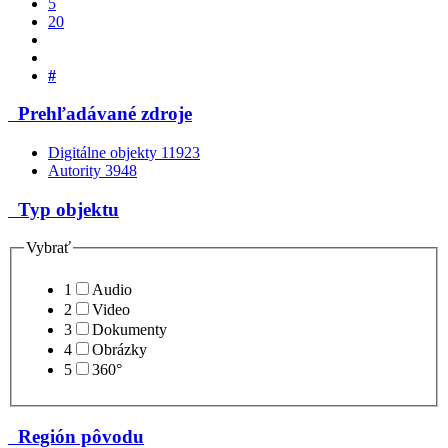
5
20
#
Prehľadávané zdroje
Digitálne objekty
11923
Autority
3948
Typ objektu
Vybrať
1
Audio
2
Video
3
Dokumenty
4
Obrázky
5
360°
Región pôvodu