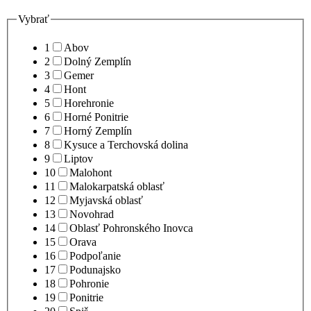
Vybrať
1
Abov
2
Dolný Zemplín
3
Gemer
4
Hont
5
Horehronie
6
Horné Ponitrie
7
Horný Zemplín
8
Kysuce a Terchovská dolina
9
Liptov
10
Malohont
11
Malokarpatská oblasť
12
Myjavská oblasť
13
Novohrad
14
Oblasť Pohronského Inovca
15
Orava
16
Podpoľanie
17
Podunajsko
18
Pohronie
19
Ponitrie