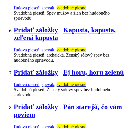
ľudová pieseň
,
spevák
,
svadobné piesne
Svadobná pieseň. Spev mužov a žien bez hudobného
sprievodu.
Pridať záložky
Kapusta, kapusta,
zeľená kapusta
ľudová pieseň
,
spevák
,
svadobné piesne
Svadobná pieseň, archaická. Ženský sólový spev bez
hudobného sprievodu.
Pridať záložky
Ej horu, horu zelenú
ľudová pieseň
,
spevák
,
svadobné piesne
Svadobná pieseň. Ženský sólový spev bez hudobného
sprievodu.
Pridať záložky
Pán starejší, čo vám
poviem
ľudová pieseň
,
spevák
,
svadobné piesne