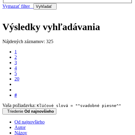
Vymazať filter
Vyhľadať
Výsledky vyhľadávania
Nájdených záznamov: 325
1
2
3
4
5
20
#
Vaša požiadavka:
Kľúčové slová = "^svadobné piesne^"
Triedenie
Od najnovšieho
Od najnovšieho
Autor
Názov