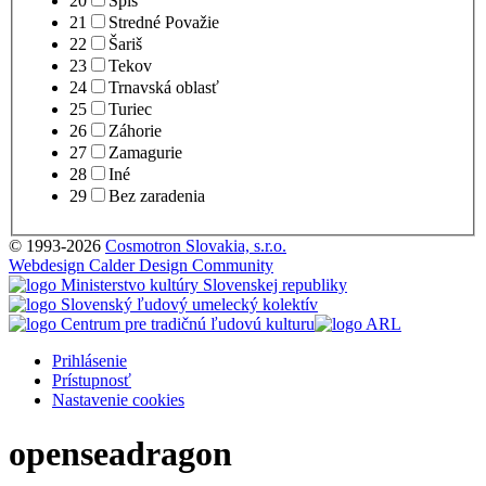
20
Spiš
21
Stredné Považie
22
Šariš
23
Tekov
24
Trnavská oblasť
25
Turiec
26
Záhorie
27
Zamagurie
28
Iné
29
Bez zaradenia
© 1993-2026
Cosmotron Slovakia, s.r.o.
Webdesign Calder Design Community
Prihlásenie
Prístupnosť
Nastavenie cookies
openseadragon