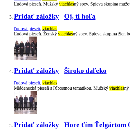
Ľudová pieseň. Mužský
viachlas
ný spev. Spieva skupina mužo
Pridať záložky
Oj, ti hoľa
ľudová pieseň
,
viachlas
Ľudová pieseň. Ženský
viachlas
ný spev. Spieva skupina žien 
Pridať záložky
Široko daľeko
ľudová pieseň
,
viachlas
Mládenecká pieseň s ľúbostnou tematikou. Mužský
viachlas
ný
Pridať záložky
Hore ťím Ťelgártom 