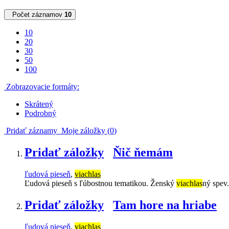
Počet záznamov
10
10
20
30
50
100
Zobrazovacie formáty:
Skrátený
Podrobný
Pridať záznamy
Moje záložky (
0
)
Pridať záložky
Ňič ňemám
ľudová pieseň
,
viachlas
Ľudová pieseň s ľúbostnou tematikou. Ženský
viachlas
ný spev
Pridať záložky
Tam hore na hriabe
ľudová pieseň
,
viachlas