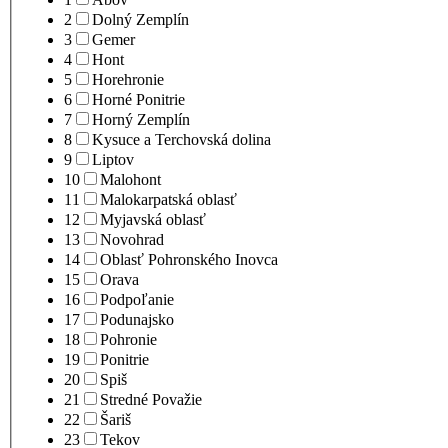
2
Dolný Zemplín
3
Gemer
4
Hont
5
Horehronie
6
Horné Ponitrie
7
Horný Zemplín
8
Kysuce a Terchovská dolina
9
Liptov
10
Malohont
11
Malokarpatská oblasť
12
Myjavská oblasť
13
Novohrad
14
Oblasť Pohronského Inovca
15
Orava
16
Podpoľanie
17
Podunajsko
18
Pohronie
19
Ponitrie
20
Spiš
21
Stredné Považie
22
Šariš
23
Tekov