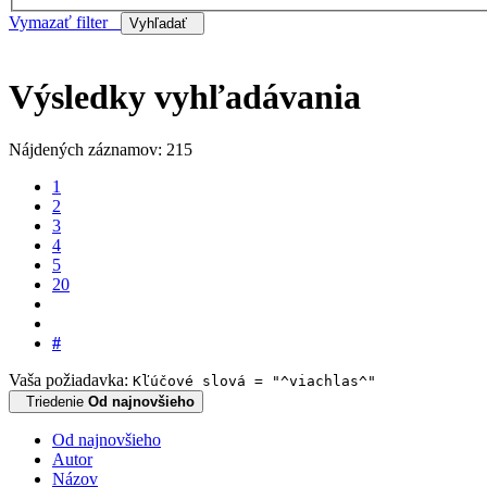
Vymazať filter
Vyhľadať
Výsledky vyhľadávania
Nájdených záznamov: 215
1
2
3
4
5
20
#
Vaša požiadavka:
Kľúčové slová = "^viachlas^"
Triedenie
Od najnovšieho
Od najnovšieho
Autor
Názov