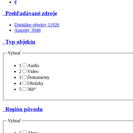
#
Prehľadávané zdroje
Digitálne objekty
11926
Autority
3948
Typ objektu
Vybrať
1
Audio
2
Video
3
Dokumenty
4
Obrázky
5
360°
Región pôvodu
Vybrať
1
Abov