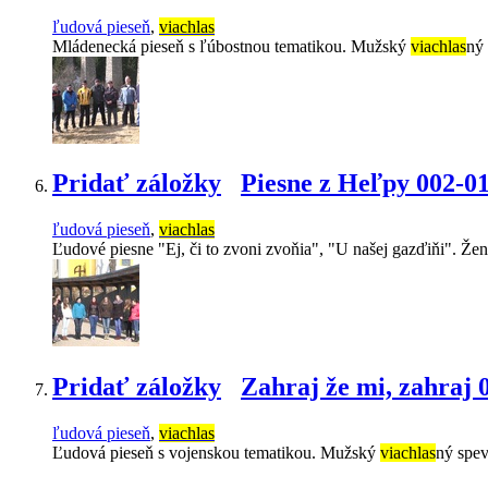
ľudová pieseň
,
viachlas
Mládenecká pieseň s ľúbostnou tematikou. Mužský
viachlas
ný
Pridať záložky
Piesne z Heľpy 002-0
ľudová pieseň
,
viachlas
Ľudové piesne "Ej, či to zvoni zvoňia", "U našej gazďiňi". Že
Pridať záložky
Zahraj že mi, zahraj 
ľudová pieseň
,
viachlas
Ľudová pieseň s vojenskou tematikou. Mužský
viachlas
ný spev