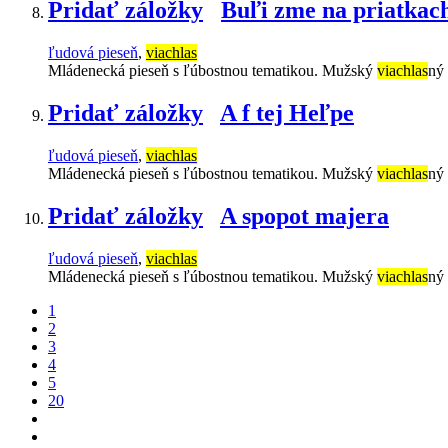
Pridať záložky
Buľi zme na priatkac
ľudová pieseň
,
viachlas
Mládenecká pieseň s ľúbostnou tematikou. Mužský
viachlas
ný
Pridať záložky
A f tej Heľpe
ľudová pieseň
,
viachlas
Mládenecká pieseň s ľúbostnou tematikou. Mužský
viachlas
ný
Pridať záložky
A spopot majera
ľudová pieseň
,
viachlas
Mládenecká pieseň s ľúbostnou tematikou. Mužský
viachlas
ný
1
2
3
4
5
20