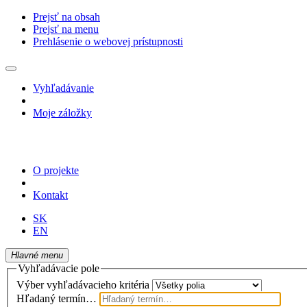
Prejsť na obsah
Prejsť na menu
Prehlásenie o webovej prístupnosti
Vyhľadávanie
Moje záložky
O projekte
Kontakt
SK
EN
Hlavné menu
Vyhľadávacie pole
Výber vyhľadávacieho kritéria
Hľadaný termín…