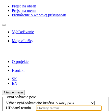
Prejsť na obsah
Prejsť na menu
Prehlásenie o webovej prístupnosti
Vyhľadávanie
Moje záložky
O projekte
Kontakt
SK
EN
Hlavné menu
Vyhľadávacie pole
Výber vyhľadávacieho kritéria
Hľadaný termín…