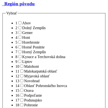
Región pôvodu
Vybrať
1
Abov
2
Dolný Zemplín
3
Gemer
4
Hont
5
Horehronie
6
Horné Ponitrie
7
Horný Zemplín
8
Kysuce a Terchovská dolina
9
Liptov
10
Malohont
11
Malokarpatská oblasť
12
Myjavská oblasť
13
Novohrad
14
Oblasť Pohronského Inovca
15
Orava
16
Podpoľanie
17
Podunajsko
18
Pohronie