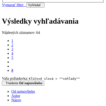
Vymazať filter
Vyhľadať
Výsledky vyhľadávania
Nájdených záznamov: 64
1
2
3
4
5
#
Vaša požiadavka:
Kľúčové slová = "^vohľady^"
Triedenie
Od najnovšieho
Od najnovšieho
Autor
Názov