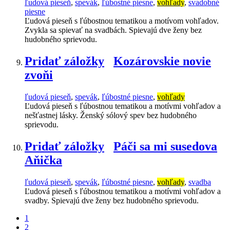
ľudová pieseň
,
spevák
,
ľúbostné piesne
,
vohľady
,
svadobné
piesne
Ľudová pieseň s ľúbostnou tematikou a motívom vohľadov.
Zvykla sa spievať na svadbách. Spievajú dve ženy bez
hudobného sprievodu.
Pridať záložky
Kozárovskie novie
zvoňi
ľudová pieseň
,
spevák
,
ľúbostné piesne
,
vohľady
Ľudová pieseň s ľúbostnou tematikou a motívmi vohľadov a
nešťastnej lásky. Ženský sólový spev bez hudobného
sprievodu.
Pridať záložky
Páči sa mi susedova
Aňička
ľudová pieseň
,
spevák
,
ľúbostné piesne
,
vohľady
,
svadba
Ľudová pieseň s ľúbostnou tematikou a motívmi vohľadov a
svadby. Spievajú dve ženy bez hudobného sprievodu.
1
2