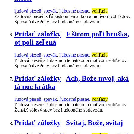
ľudová pieseň
,
spevák
,
ľúbostné piesne
,
vohľady
Žartovná pieseň s ľúbostnou tematikou a motívom vohľadov.
Spievajú dve ženy bez hudobného sprievodu.
Pridať záložky
F šírom poľi hruška,
ot poli zeľená
ľudová pieseň
,
spevák
,
ľúbostné piesne
,
vohľady
Ľudová pieseň s ľúbostnou tematikou a motívom vohľadov.
Spievajú dve ženy bez hudobného sprievodu.
Pridať záložky
Ach, Bože mvoj, aká
tá noc krátka
ľudová pieseň
,
spevák
,
ľúbostné piesne
,
vohľady
Ľudová pieseň s ľúbostnou tematikou a motívom vohľadov.
Ženský sólový spev bez hudobného sprievodu.
Pridať záložky
Svitaj, Bože, svitaj