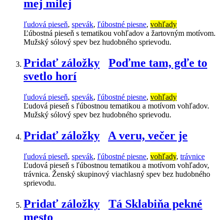
mej milej
ľudová pieseň
,
spevák
,
ľúbostné piesne
,
vohľady
Ľúbostná pieseň s tematikou vohľadov a žartovným motívom.
Mužský sólový spev bez hudobného sprievodu.
Pridať záložky
Poďme tam, gďe to
svetlo horí
ľudová pieseň
,
spevák
,
ľúbostné piesne
,
vohľady
Ľudová pieseň s ľúbostnou tematikou a motívom vohľadov.
Mužský sólový spev bez hudobného sprievodu.
Pridať záložky
A veru, večer je
ľudová pieseň
,
spevák
,
ľúbostné piesne
,
vohľady
,
trávnice
Ľudová pieseň s ľúbostnou tematikou a motívom vohľadov,
trávnica. Ženský skupinový viachlasný spev bez hudobného
sprievodu.
Pridať záložky
Tá Sklabiňa pekné
mesto