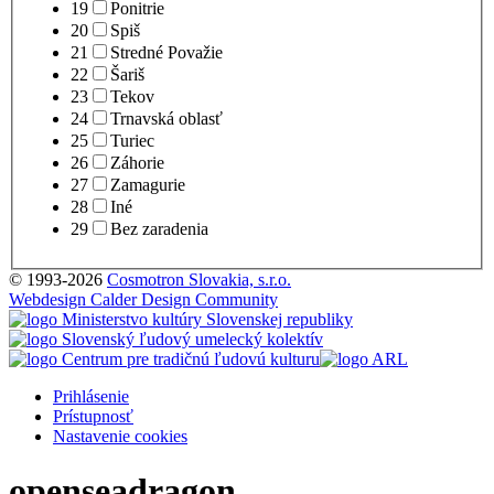
19
Ponitrie
20
Spiš
21
Stredné Považie
22
Šariš
23
Tekov
24
Trnavská oblasť
25
Turiec
26
Záhorie
27
Zamagurie
28
Iné
29
Bez zaradenia
© 1993-2026
Cosmotron Slovakia, s.r.o.
Webdesign Calder Design Community
Prihlásenie
Prístupnosť
Nastavenie cookies
openseadragon