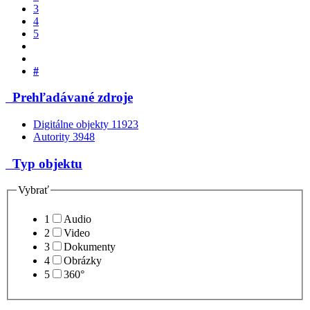
3
4
5
#
Prehľadávané zdroje
Digitálne objekty
11923
Autority
3948
Typ objektu
Vybrať
1
Audio
2
Video
3
Dokumenty
4
Obrázky
5
360°