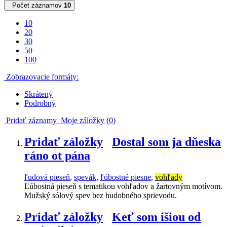
Počet záznamov
10
10
20
30
50
100
Zobrazovacie formáty:
Skrátený
Podrobný
Pridať záznamy
Moje záložky (
0
)
Pridať záložky
Dostal som ja dňeska
ráno ot pána
ľudová pieseň
,
spevák
,
ľúbostné piesne
,
vohľady
Ľúbostná pieseň s tematikou vohľadov a žartovným motívom.
Mužský sólový spev bez hudobného sprievodu.
Pridať záložky
Keť som išiou od