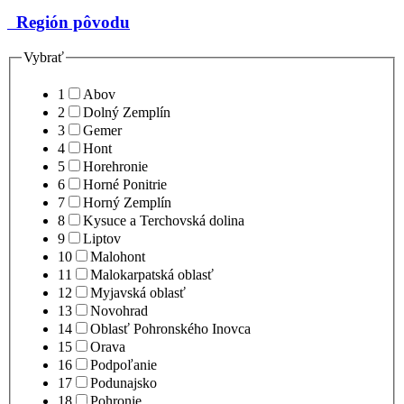
Región pôvodu
Vybrať
1
Abov
2
Dolný Zemplín
3
Gemer
4
Hont
5
Horehronie
6
Horné Ponitrie
7
Horný Zemplín
8
Kysuce a Terchovská dolina
9
Liptov
10
Malohont
11
Malokarpatská oblasť
12
Myjavská oblasť
13
Novohrad
14
Oblasť Pohronského Inovca
15
Orava
16
Podpoľanie
17
Podunajsko
18
Pohronie