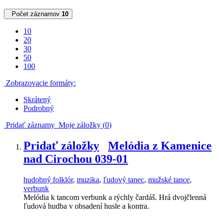
Počet záznamov
10
10
20
30
50
100
Zobrazovacie formáty:
Skrátený
Podrobný
Pridať záznamy
Moje záložky (
0
)
Pridať záložky
Melódia z Kamenice
nad Cirochou 039-01
hudobný folklór
,
muzika
,
ľudový tanec
,
mužské tance
,
verbunk
Melódia k tancom verbunk a rýchly čardáš. Hrá dvojčlenná
ľudová hudba v obsadení husle a kontra.