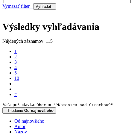
Vymazať filter
Vyhľadať
Výsledky vyhľadávania
Nájdených záznamov: 115
1
2
3
4
5
10
#
Vaša požiadavka:
Obec = "^Kamenica nad Cirochou^"
Triedenie
Od najnovšieho
Od najnovšieho
Autor
Názov