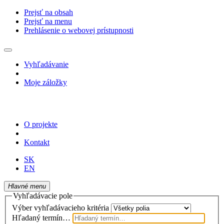
Prejsť na obsah
Prejsť na menu
Prehlásenie o webovej prístupnosti
Vyhľadávanie
Moje záložky
O projekte
Kontakt
SK
EN
Hlavné menu
Vyhľadávacie pole
Výber vyhľadávacieho kritéria
Hľadaný termín…