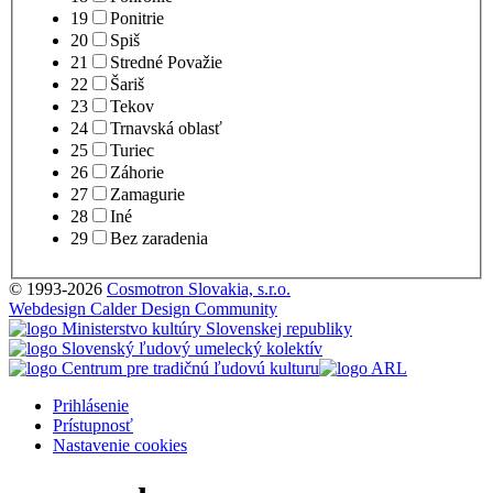
19
Ponitrie
20
Spiš
21
Stredné Považie
22
Šariš
23
Tekov
24
Trnavská oblasť
25
Turiec
26
Záhorie
27
Zamagurie
28
Iné
29
Bez zaradenia
© 1993-2026
Cosmotron Slovakia, s.r.o.
Webdesign Calder Design Community
Prihlásenie
Prístupnosť
Nastavenie cookies