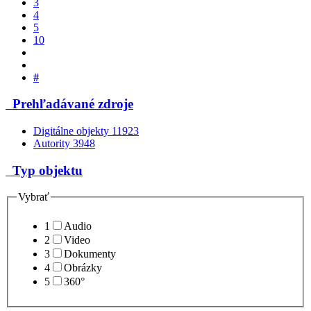
3
4
5
10
#
Prehľadávané zdroje
Digitálne objekty
11923
Autority
3948
Typ objektu
Vybrať
1
Audio
2
Video
3
Dokumenty
4
Obrázky
5
360°