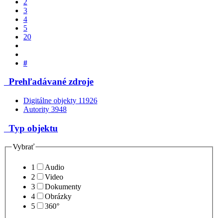
2
3
4
5
20
#
Prehľadávané zdroje
Digitálne objekty
11926
Autority
3948
Typ objektu
Vybrať
1
Audio
2
Video
3
Dokumenty
4
Obrázky
5
360°