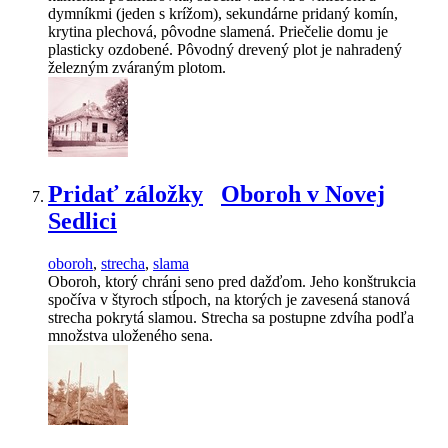
dymníkmi (jeden s krížom), sekundárne pridaný komín,
krytina plechová, pôvodne slamená. Priečelie domu je
plasticky ozdobené. Pôvodný drevený plot je nahradený
železným zváraným plotom.
Pridať záložky
Oboroh v Novej
Sedlici
oboroh
,
strecha
,
slama
Oboroh, ktorý chráni seno pred dažďom. Jeho konštrukcia
spočíva v štyroch stĺpoch, na ktorých je zavesená stanová
strecha pokrytá slamou. Strecha sa postupne zdvíha podľa
množstva uloženého sena.