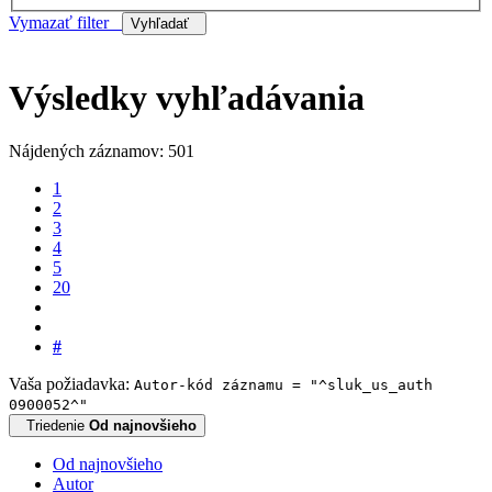
Vymazať filter
Vyhľadať
Výsledky vyhľadávania
Nájdených záznamov: 501
1
2
3
4
5
20
#
Vaša požiadavka:
Autor-kód záznamu = "^sluk_us_auth
0900052^"
Triedenie
Od najnovšieho
Od najnovšieho
Autor