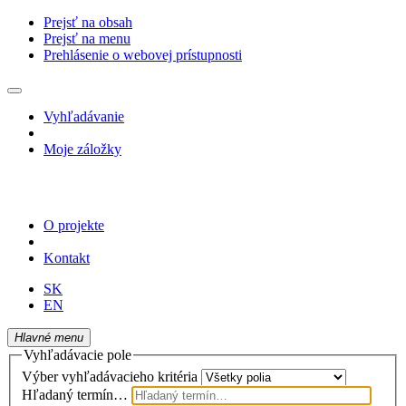
Prejsť na obsah
Prejsť na menu
Prehlásenie o webovej prístupnosti
Vyhľadávanie
Moje záložky
O projekte
Kontakt
SK
EN
Hlavné menu
Vyhľadávacie pole
Výber vyhľadávacieho kritéria
Hľadaný termín…