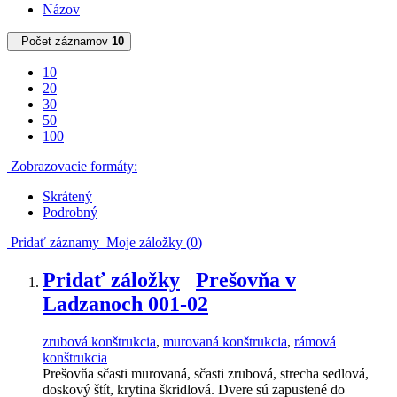
Názov
Počet záznamov
10
10
20
30
50
100
Zobrazovacie formáty:
Skrátený
Podrobný
Pridať záznamy
Moje záložky (
0
)
Pridať záložky
Prešovňa v
Ladzanoch 001-02
zrubová konštrukcia
,
murovaná konštrukcia
,
rámová
konštrukcia
Prešovňa sčasti murovaná, sčasti zrubová, strecha sedlová,
doskový štít, krytina škridlová. Dvere sú zapustené do