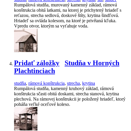
Rumpálová studňa, murovaný kamenný základ, rámová
konštrukcia obitá latkami, na ktorej je prichytený hriadeľ s
reťazou, strecha sedlová, doskové štíty, krytina šindľová.
Hriadeľ sa ovláda kolesom, na ktoré je privŕtaná kľuka.
Vpredu otvor, ktorým sa vyťahuje voda.
Pridať záložky
Studňa v Horných
Plachtinciach
studňa
,
rámová konštrukcia
,
strecha
,
krytina
Rumpálová studňa, kamenný kruhový základ, rámová
konštrukcia sčasti obitá doskami, strecha stanová, krytina
plechová. Na rámovej konštrukcii je položený hriadeľ, ktorý
poháňa veľké oceľové koleso.