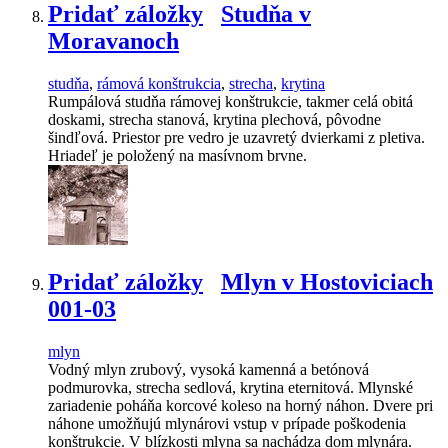
Pridať záložky
Studňa v
Moravanoch
studňa
,
rámová konštrukcia
,
strecha
,
krytina
Rumpálová studňa rámovej konštrukcie, takmer celá obitá
doskami, strecha stanová, krytina plechová, pôvodne
šindľová. Priestor pre vedro je uzavretý dvierkami z pletiva.
Hriadeľ je položený na masívnom brvne.
Pridať záložky
Mlyn v Hostoviciach
001-03
mlyn
Vodný mlyn zrubový, vysoká kamenná a betónová
podmurovka, strecha sedlová, krytina eternitová. Mlynské
zariadenie poháňa korcové koleso na horný náhon. Dvere pri
náhone umožňujú mlynárovi vstup v prípade poškodenia
konštrukcie. V blízkosti mlyna sa nachádza dom mlynára.