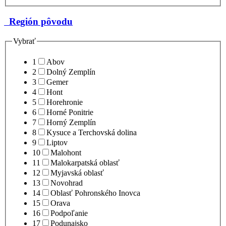
Región pôvodu
Vybrať
1
Abov
2
Dolný Zemplín
3
Gemer
4
Hont
5
Horehronie
6
Horné Ponitrie
7
Horný Zemplín
8
Kysuce a Terchovská dolina
9
Liptov
10
Malohont
11
Malokarpatská oblasť
12
Myjavská oblasť
13
Novohrad
14
Oblasť Pohronského Inovca
15
Orava
16
Podpoľanie
17
Podunajsko