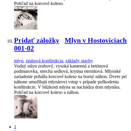
Pohľad na korcové koleso.
Pridať záložky
Mlyn v Hostoviciach
001-02
mlyn
,
zrubová konštrukcia
,
základy stavby
Vodný mlyn zrubový, vysoká kamenná a betónová
podmurovka, strecha sedlová, krytina eternitová. Mlynské
zariadenie poháňa korcové koleso na horný náhon. Dvere pri
náhone umožňujú mlynárovi vstup v prípade poškodenia
konštrukcie. V blízkosti mlyna sa nachádza dom mlynára.
Pohľad na korcové koleso a náhon.
1