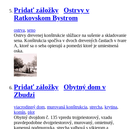
Pridať záložky
Ostrvy v
Ratkovskom Bystrom
ostrva
,
seno
Ostrvy drevenej konštrukcie slúžiace na sušenie a skladovanie
sena. Konštrukcia spočíva v dvoch drevených častiach v tvare
A, ktoré sa o seba opierajú a pomedzi ktoré je umiestnená
oska.
Pridať záložky
Obytný dom v
Zbudzi
viacrodinný dom
,
murovaná konštrukcia
,
strecha
,
krytina
,
komín
,
plot
Obytný dvojdom č. 135 vpredu trojpriestorový, vzadu
pravdepodobne dvojpriestorový, murovaný, omietnutý,
kamenná podmurovka, strecha valbová s vikierom a