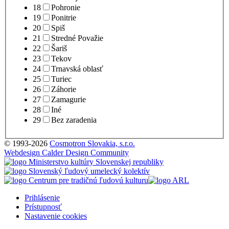
18
Pohronie
19
Ponitrie
20
Spiš
21
Stredné Považie
22
Šariš
23
Tekov
24
Trnavská oblasť
25
Turiec
26
Záhorie
27
Zamagurie
28
Iné
29
Bez zaradenia
© 1993-2026
Cosmotron Slovakia, s.r.o.
Webdesign Calder Design Community
Prihlásenie
Prístupnosť
Nastavenie cookies