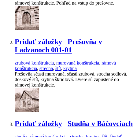
rámovej konštrukcie. Pohľad na vstup do prešovne.
Pridať záložky
Prešovňa v
Ladzanoch 001-01
zrubová konštrukcia
,
murovaná konštrukcia
,
rámová
konštrukcia
,
strecha
,
štít
,
krytina
Prešovňa sčasti murovaná, sčasti zrubová, strecha sedlová,
doskový štít, krytina škridlová. Dvere sú zapustené do
rámovej konštrukcie.
Pridať záložky
Studňa v Báčovciach
studňa
,
rámová konštrukcia
,
strecha
,
krytina
,
štít
,
šindeľ