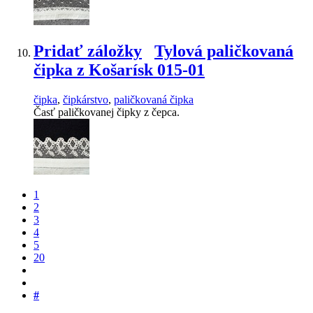
Pridať záložky
Tylová paličkovaná
čipka z Košarísk 015-01
čipka
,
čipkárstvo
,
paličkovaná čipka
Časť paličkovanej čipky z čepca.
1
2
3
4
5
20
#