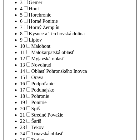
3
Gemer
4
Hont
5
Horehronie
6
Horné Ponitrie
7
Horný Zemplín
8
Kysuce a Terchovská dolina
9
Liptov
10
Malohont
11
Malokarpatská oblasť
12
Myjavská oblasť
13
Novohrad
14
Oblasť Pohronského Inovca
15
Orava
16
Podpoľanie
17
Podunajsko
18
Pohronie
19
Ponitrie
20
Spiš
21
Stredné Považie
22
Šariš
23
Tekov
24
Trnavská oblasť
25
Turiec