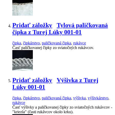
Pridať záložky
Tylová paličkovaná
čipka z Turej Lúky 001-01
čipka
,
čipkárstvo
,
paličkovaná čipka
,
rukávce
Časť paličkovanej čipky zo sviatočných rukávcov.
Pridať záložky
Výšivka z Turej
Lúky 001-01
čipka
,
čipkárstvo
,
paličkovaná čipka
,
výšivka
,
výšivkárstvo
,
rukávce
Časť výšivky a paličkovanej čipky zo sviatočných rukávcov -
"kriezla" (časti rukávcov okolo krku).