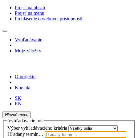
Prejsť na obsah
Prejsť na menu
Prehlásenie o webovej prístupnosti
Vyhľadávanie
Moje záložky
O projekte
Kontakt
SK
EN
Hlavné menu
Vyhľadávacie pole
Výber vyhľadávacieho kritéria
Hľadaný termín…