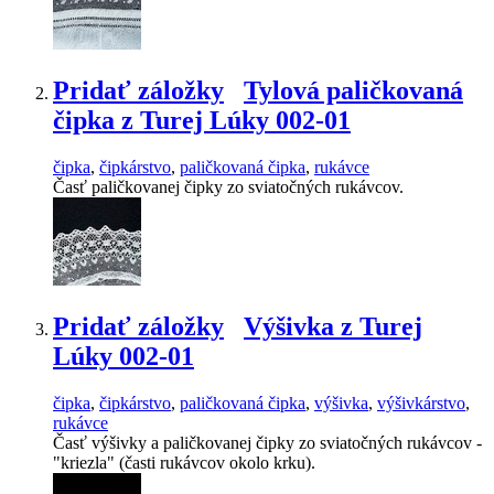
Pridať záložky
Tylová paličkovaná
čipka z Turej Lúky 002-01
čipka
,
čipkárstvo
,
paličkovaná čipka
,
rukávce
Časť paličkovanej čipky zo sviatočných rukávcov.
Pridať záložky
Výšivka z Turej
Lúky 002-01
čipka
,
čipkárstvo
,
paličkovaná čipka
,
výšivka
,
výšivkárstvo
,
rukávce
Časť výšivky a paličkovanej čipky zo sviatočných rukávcov -
"kriezla" (časti rukávcov okolo krku).