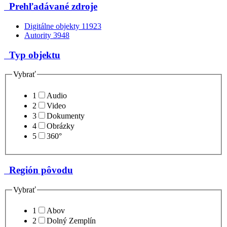
Prehľadávané zdroje
Digitálne objekty
11923
Autority
3948
Typ objektu
Vybrať
1
Audio
2
Video
3
Dokumenty
4
Obrázky
5
360°
Región pôvodu
Vybrať
1
Abov
2
Dolný Zemplín