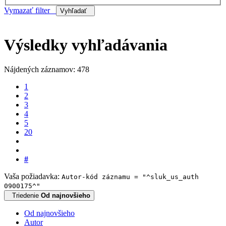
Vymazať filter
Vyhľadať
Výsledky vyhľadávania
Nájdených záznamov: 478
1
2
3
4
5
20
#
Vaša požiadavka:
Autor-kód záznamu = "^sluk_us_auth
0900175^"
Triedenie
Od najnovšieho
Od najnovšieho
Autor