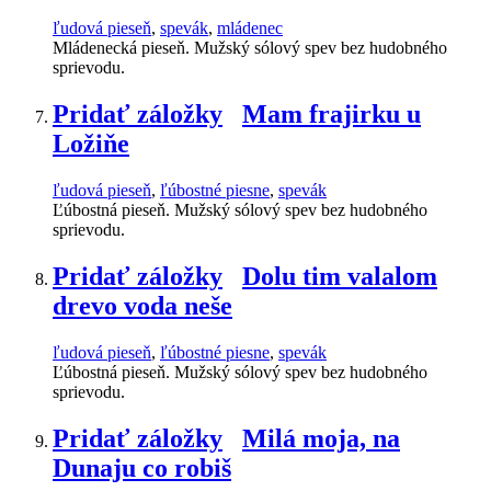
ľudová pieseň
,
spevák
,
mládenec
Mládenecká pieseň. Mužský sólový spev bez hudobného
sprievodu.
Pridať záložky
Mam frajirku u
Ložiňe
ľudová pieseň
,
ľúbostné piesne
,
spevák
Ľúbostná pieseň. Mužský sólový spev bez hudobného
sprievodu.
Pridať záložky
Dolu tim valalom
drevo voda neše
ľudová pieseň
,
ľúbostné piesne
,
spevák
Ľúbostná pieseň. Mužský sólový spev bez hudobného
sprievodu.
Pridať záložky
Milá moja, na
Dunaju co robiš