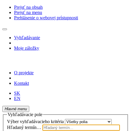
Prejsť na obsah
Prejsť na menu
Prehlásenie o webovej prístupnosti
Vyhľadávanie
Moje záložky
O projekte
Kontakt
SK
EN
Hlavné menu
Vyhľadávacie pole
Výber vyhľadávacieho kritéria
Hľadaný termín…