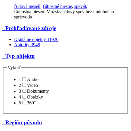
ľudová pieseň
,
ľúbostné piesne
,
spevák
Ľúbostná pieseň. Mužský sólový spev bez hudobného
sprievodu.
Prehľadávané zdroje
Digitálne objekty
11926
Autority
3948
Typ objektu
Vybrať
1
Audio
2
Video
3
Dokumenty
4
Obrázky
5
360°
Región pôvodu