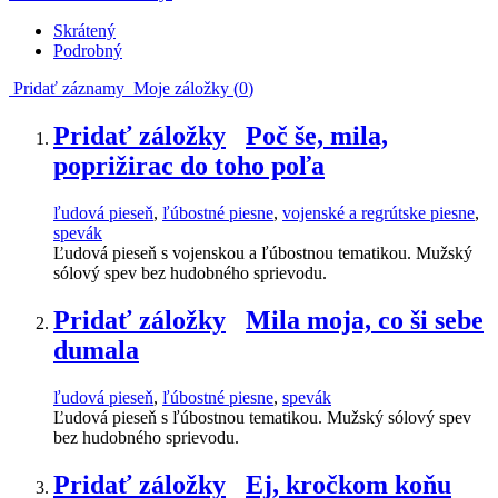
Skrátený
Podrobný
Pridať záznamy
Moje záložky (
0
)
Pridať záložky
Poč še, mila,
poprižirac do toho poľa
ľudová pieseň
,
ľúbostné piesne
,
vojenské a regrútske piesne
,
spevák
Ľudová pieseň s vojenskou a ľúbostnou tematikou. Mužský
sólový spev bez hudobného sprievodu.
Pridať záložky
Mila moja, co ši sebe
dumala
ľudová pieseň
,
ľúbostné piesne
,
spevák
Ľudová pieseň s ľúbostnou tematikou. Mužský sólový spev
bez hudobného sprievodu.
Pridať záložky
Ej, kročkom koňu