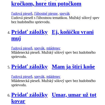
kročkom, hore tim potočkom
ľudová pieseň
,
ľúbostné piesne
,
spevák
Ľudová pieseň s ľúbostnou tematikou. Mužský sólový spev
bez hudobného sprievodu.
Pridať záložky
Ej, koňičku vrani
muj
ľudová pieseň
,
spevák
,
mládenec
Mládenecká pieseň. Mužský sólový spev bez hudobného
sprievodu.
Pridať záložky
Mam ja štiri koňe
ľudová pieseň
,
spevák
,
mládenec
Mládenecká pieseň. Mužský sólový spev bez hudobného
sprievodu.
Pridať záložky
Umar, umar už tot
kovar