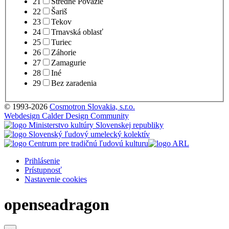
21
Stredné Považie
22
Šariš
23
Tekov
24
Trnavská oblasť
25
Turiec
26
Záhorie
27
Zamagurie
28
Iné
29
Bez zaradenia
© 1993-2026
Cosmotron Slovakia, s.r.o.
Webdesign Calder Design Community
Prihlásenie
Prístupnosť
Nastavenie cookies
openseadragon