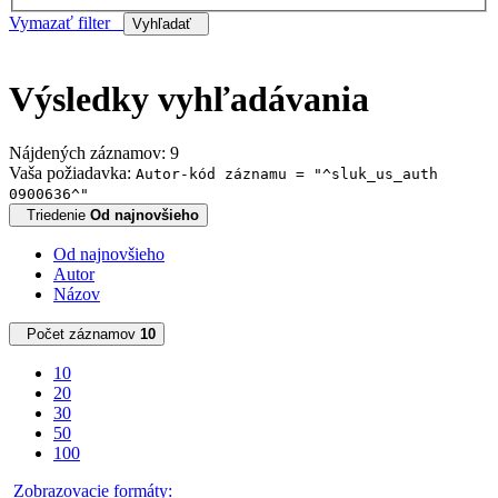
Vymazať filter
Vyhľadať
Výsledky vyhľadávania
Nájdených záznamov: 9
Vaša požiadavka:
Autor-kód záznamu = "^sluk_us_auth
0900636^"
Triedenie
Od najnovšieho
Od najnovšieho
Autor
Názov
Počet záznamov
10
10
20
30
50
100
Zobrazovacie formáty: