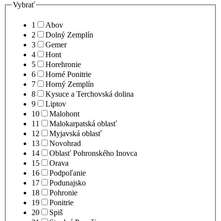
Vybrať
1
Abov
2
Dolný Zemplín
3
Gemer
4
Hont
5
Horehronie
6
Horné Ponitrie
7
Horný Zemplín
8
Kysuce a Terchovská dolina
9
Liptov
10
Malohont
11
Malokarpatská oblasť
12
Myjavská oblasť
13
Novohrad
14
Oblasť Pohronského Inovca
15
Orava
16
Podpoľanie
17
Podunajsko
18
Pohronie
19
Ponitrie
20
Spiš