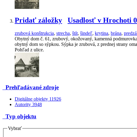
Pridať záložky
Usadlosť v Hrochoti 
zrubová konštrukcia
,
strecha
,
štít
,
šindeľ
,
krytina
,
brána
,
predzá
Obytný dom č. 61, zrubový, okožovaný, kamenná podmurovka, st
obytný dom so sýpkou. Sýpka je zrubová, z prednej strany oma
Pohľad z ulice.
Prehľadávané zdroje
Digitálne objekty
11926
Autority
3948
Typ objektu
Vybrať