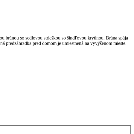
u bránou so sedlovou strieškou so šindľovou krytinou. Brána spája
lotená predzáhradka pred domom je umiestnená na vyvýšenom mieste.