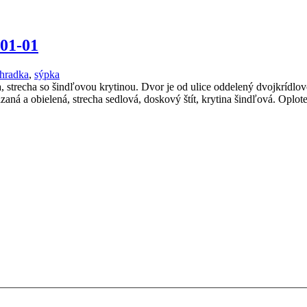
001-01
hradka
,
sýpka
recha so šindľovou krytinou. Dvor je od ulice oddelený dvojkrídlovo
zaná a obielená, strecha sedlová, doskový štít, krytina šindľová. Op