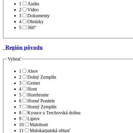
1
Audio
2
Video
3
Dokumenty
4
Obrázky
5
360°
Región pôvodu
Vybrať
1
Abov
2
Dolný Zemplín
3
Gemer
4
Hont
5
Horehronie
6
Horné Ponitrie
7
Horný Zemplín
8
Kysuce a Terchovská dolina
9
Liptov
10
Malohont
11
Malokarpatská oblasť