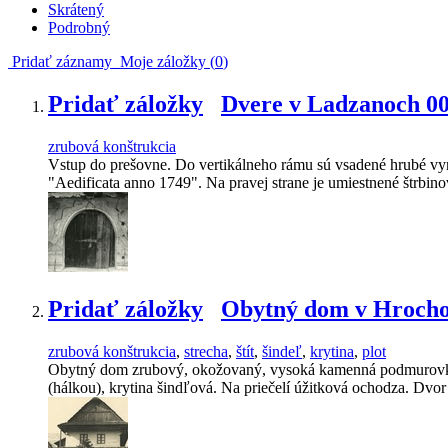
Skrátený
Podrobný
Pridať záznamy
Moje záložky (
0
)
Pridať záložky
Dvere v Ladzanoch 0
zrubová konštrukcia
Vstup do prešovne. Do vertikálneho rámu sú vsadené hrubé vy
"Aedificata anno 1749". Na pravej strane je umiestnené štrbin
Pridať záložky
Obytný dom v Hrocho
zrubová konštrukcia
,
strecha
,
štít
,
šindeľ
,
krytina
,
plot
Obytný dom zrubový, okožovaný, vysoká kamenná podmurovka, p
(hálkou), krytina šindľová. Na priečelí úžitková ochodza. Dvor