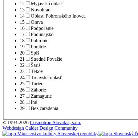
12
Myjavská oblasť
13
Novohrad
14
Oblasť Pohronského Inovca
15
Orava
16
Podpoľanie
17
Podunajsko
18
Pohronie
19
Ponitrie
20
Spiš
21
Stredné Považie
22
Šariš
23
Tekov
24
Trnavská oblasť
25
Turiec
26
Záhorie
27
Zamagurie
28
Iné
29
Bez zaradenia
© 1993-2026
Cosmotron Slovakia, s.r.o.
Webdesign Calder Design Community