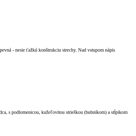
evná - nesie ťažkú konštrukciu strechy. Nad vstupom nápis
ca, s podlomenicou, kužeľovitou strieškou (bubníkom) a stĺpikom