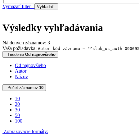
Vymazať filter
Vyhľadať
Výsledky vyhľadávania
Nájdených záznamov: 3
Vaša požiadavka:
Autor-kód záznamu = "^sluk_us_auth 09009
Triedenie
Od najnovšieho
Od najnovšieho
Autor
Názov
Počet záznamov
10
10
20
30
50
100
Zobrazovacie formáty: