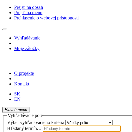
Prejsť na obsah
Prejsť na menu
Prehlásenie o webovej prístupnosti
Vyhľadávanie
Moje záložky
O projekte
Kontakt
SK
EN
Hlavné menu
Vyhľadávacie pole
Výber vyhľadávacieho kritéria
Hľadaný termín…