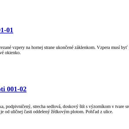
01-01
rezané vzpery na hornej strane ukončené záklenkom. Vzpera musí byť p
ové okienko.
ti 001-02
odpivničený, strecha sedlová, doskový štít s výzorníkom v tvare srd
 je od uličnej časti oddelený žŕdkovým plotom. Pohľad z ulice.