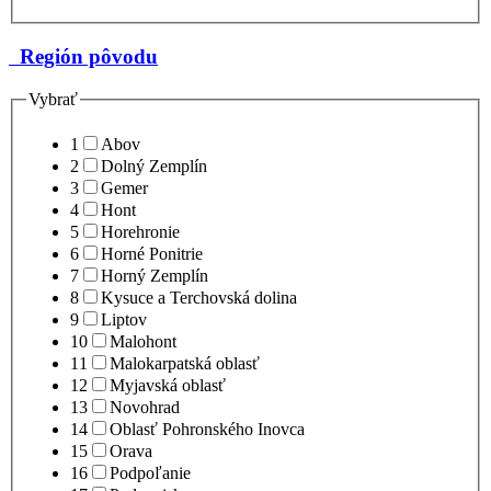
Región pôvodu
Vybrať
1
Abov
2
Dolný Zemplín
3
Gemer
4
Hont
5
Horehronie
6
Horné Ponitrie
7
Horný Zemplín
8
Kysuce a Terchovská dolina
9
Liptov
10
Malohont
11
Malokarpatská oblasť
12
Myjavská oblasť
13
Novohrad
14
Oblasť Pohronského Inovca
15
Orava
16
Podpoľanie