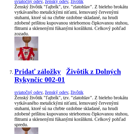
sviatočný odev
,
ženský odev
,
živôtik
Ženský živôtik "ľajbrík", tzv. "zlatohlav". Z bieleho brokátu
vytkávaného metalickými niťami, lemovaný červenými
stuhami, ktoré sú na chrbte ozdobne skladané, na hrudi
zdobené prišitou kupovanou striebornou čipkovanou stuhou,
flitrami a sklenenými fúkanými korálikmi. Celkový pohľad
zozadu.
Pridať záložky
Živôtik z Dolných
Rykynčíc 002-01
sviatočný odev
,
ženský odev
,
živôtik
Ženský živôtik "ľajbrík", tzv. "zlatohlav". Z bieleho brokátu
vytkávaného metalickými niťami, lemovaný červenými
stuhami, ktoré sú na chrbte ozdobne skladané, na hrudi
zdobené prišitou kupovanou striebornou čipkovanou stuhou,
flitrami a sklenenými fúkanými korálikmi. Celkový pohľad
spredu.