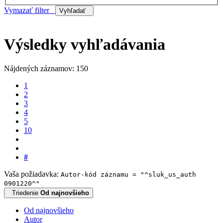
Vymazať filter
Vyhľadať
Výsledky vyhľadávania
Nájdených záznamov: 150
1
2
3
4
5
10
#
Vaša požiadavka:
Autor-kód záznamu = "^sluk_us_auth
0901220^"
Triedenie
Od najnovšieho
Od najnovšieho
Autor