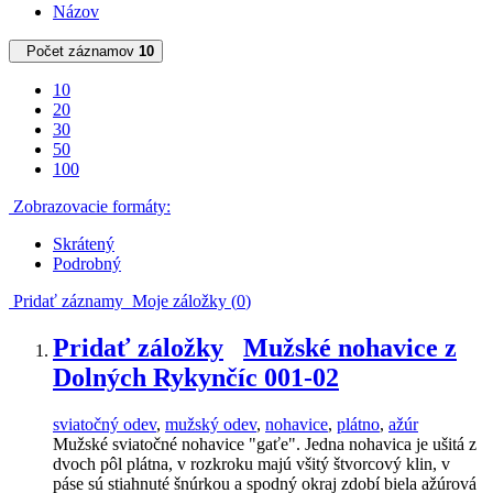
Názov
Počet záznamov
10
10
20
30
50
100
Zobrazovacie formáty:
Skrátený
Podrobný
Pridať záznamy
Moje záložky (
0
)
Pridať záložky
Mužské nohavice z
Dolných Rykynčíc 001-02
sviatočný odev
,
mužský odev
,
nohavice
,
plátno
,
ažúr
Mužské sviatočné nohavice "gaťe". Jedna nohavica je ušitá z
dvoch pôl plátna, v rozkroku majú všitý štvorcový klin, v
páse sú stiahnuté šnúrkou a spodný okraj zdobí biela ažúrová