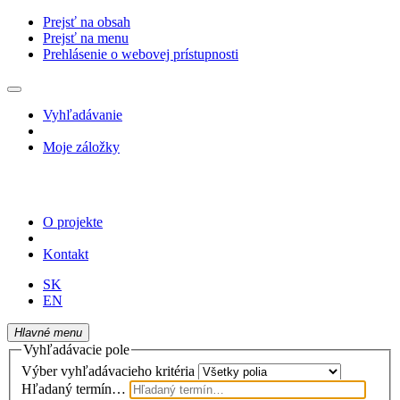
Prejsť na obsah
Prejsť na menu
Prehlásenie o webovej prístupnosti
Vyhľadávanie
Moje záložky
O projekte
Kontakt
SK
EN
Hlavné menu
Vyhľadávacie pole
Výber vyhľadávacieho kritéria
Hľadaný termín…