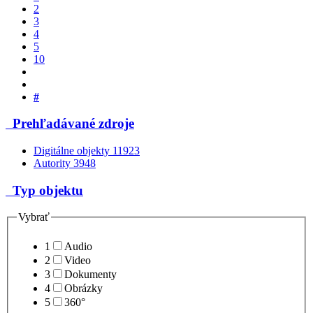
2
3
4
5
10
#
Prehľadávané zdroje
Digitálne objekty
11923
Autority
3948
Typ objektu
Vybrať
1
Audio
2
Video
3
Dokumenty
4
Obrázky
5
360°