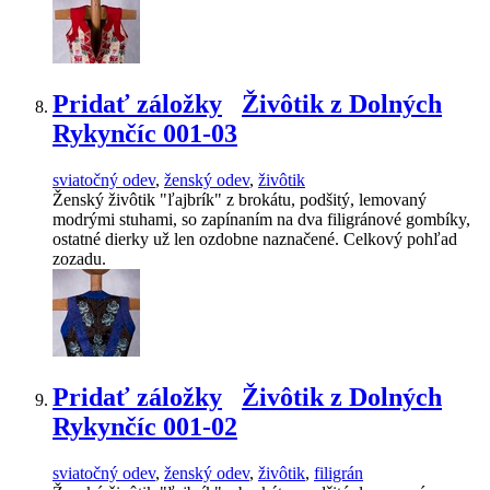
Pridať záložky
Živôtik z Dolných
Rykynčíc 001-03
sviatočný odev
,
ženský odev
,
živôtik
Ženský živôtik "ľajbrík" z brokátu, podšitý, lemovaný
modrými stuhami, so zapínaním na dva filigránové gombíky,
ostatné dierky už len ozdobne naznačené. Celkový pohľad
zozadu.
Pridať záložky
Živôtik z Dolných
Rykynčíc 001-02
sviatočný odev
,
ženský odev
,
živôtik
,
filigrán