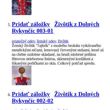
Pridať záložky
Živôtik z Dolných
Rykynčíc 003-01
sviatočný odev
,
ženský odev
,
živôtik
Ženský živôtik "ľajbrík" z modrého brokátu vytkávaného
metalickými niťami, lemovaný červenými stuhami, ktoré sú
na chrbte ozdobne skladané, na hrudi zdobené prišitou
flitrovou striebornou šnúrou, sklenenými korálikmi a
fúkanými perličkami zo skla. Celkový pohľad spredu.
Pridať záložky
Živôtik z Dolných
Rykynčíc 002-02