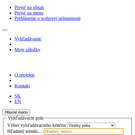
Prejsť na obsah
Prejsť na menu
Prehlásenie o webovej prístupnosti
Vyhľadávanie
Moje záložky
O projekte
Kontakt
SK
EN
Hlavné menu
Vyhľadávacie pole
Výber vyhľadávacieho kritéria
Hľadaný termín…