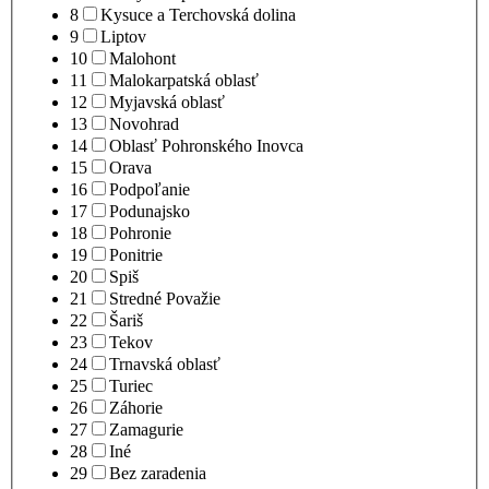
8
Kysuce a Terchovská dolina
9
Liptov
10
Malohont
11
Malokarpatská oblasť
12
Myjavská oblasť
13
Novohrad
14
Oblasť Pohronského Inovca
15
Orava
16
Podpoľanie
17
Podunajsko
18
Pohronie
19
Ponitrie
20
Spiš
21
Stredné Považie
22
Šariš
23
Tekov
24
Trnavská oblasť
25
Turiec
26
Záhorie
27
Zamagurie
28
Iné
29
Bez zaradenia