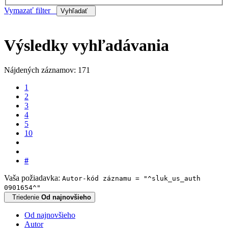
Vymazať filter
Vyhľadať
Výsledky vyhľadávania
Nájdených záznamov: 171
1
2
3
4
5
10
#
Vaša požiadavka:
Autor-kód záznamu = "^sluk_us_auth
0901654^"
Triedenie
Od najnovšieho
Od najnovšieho
Autor