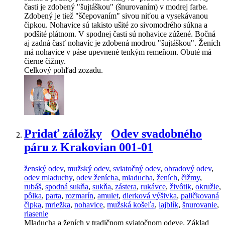
časti je zdobený "šujtáškou" (šnurovaním) v modrej farbe.
Zdobený je tiež "ščepovaním" sivou niťou a vysekávanou
čipkou. Nohavice sú takisto ušité zo sivomodrého súkna a
podšité plátnom. V spodnej časti sú nohavice zúžené. Bočná
aj zadná časť nohavíc je zdobená modrou "šujtáškou". Ženích
má nohavice v páse upevnené tenkým remeňom. Obuté má
čierne čižmy.
Celkový pohľad zozadu.
Pridať záložky
Odev svadobného
páru z Krakovian 001-01
ženský odev
,
mužský odev
,
sviatočný odev
,
obradový odev
,
odev mladuchy
,
odev ženícha
,
mladucha
,
ženích
,
čižmy
,
rubáš
,
spodná sukňa
,
sukňa
,
zástera
,
rukávce
,
živôtik
,
okružie
,
pôlka
,
parta
,
rozmarín
,
amulet
,
dierková výšivka
,
paličkovaná
čipka
,
mriežka
,
nohavice
,
mužská košeľa
,
lajblík
,
šnurovanie
,
riasenie
Mladucha a ženích v tradičnom sviatočnom odeve. Základ