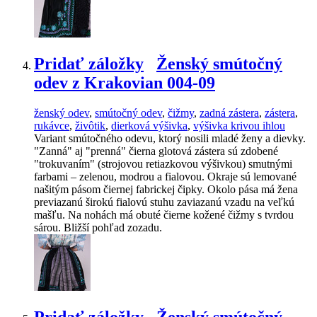
Pridať záložky
Ženský smútočný
odev z Krakovian 004-09
ženský odev
,
smútočný odev
,
čižmy
,
zadná zástera
,
zástera
,
rukávce
,
živôtik
,
dierková výšivka
,
výšivka krivou ihlou
Variant smútočného odevu, ktorý nosili mladé ženy a dievky.
"Zanná" aj "prenná" čierna glotová zástera sú zdobené
"trokuvaním" (strojovou retiazkovou výšivkou) smutnými
farbami – zelenou, modrou a fialovou. Okraje sú lemované
našitým pásom čiernej fabrickej čipky. Okolo pása má žena
previazanú širokú fialovú stuhu zaviazanú vzadu na veľkú
mašľu. Na nohách má obuté čierne kožené čižmy s tvrdou
sárou. Bližší pohľad zozadu.
Pridať záložky
Ženský smútočný