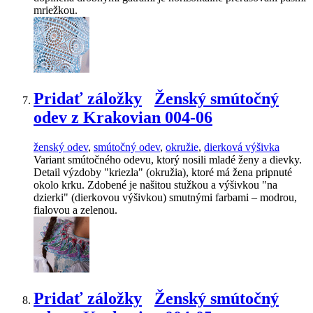
mriežkou.
Pridať záložky
Ženský smútočný
odev z Krakovian 004-06
ženský odev
,
smútočný odev
,
okružie
,
dierková výšivka
Variant smútočného odevu, ktorý nosili mladé ženy a dievky.
Detail výzdoby "kriezla" (okružia), ktoré má žena pripnuté
okolo krku. Zdobené je našitou stužkou a výšivkou "na
dzierki" (dierkovou výšivkou) smutnými farbami – modrou,
fialovou a zelenou.
Pridať záložky
Ženský smútočný