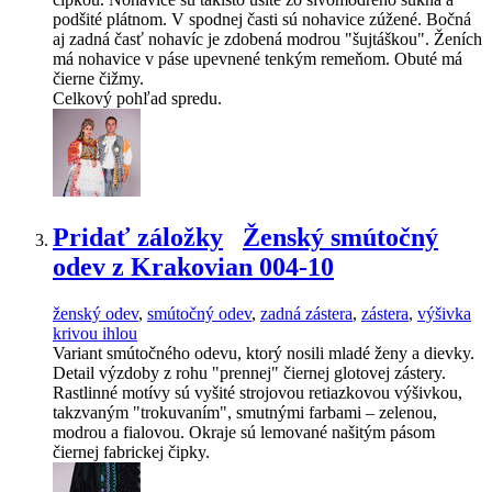
podšité plátnom. V spodnej časti sú nohavice zúžené. Bočná
aj zadná časť nohavíc je zdobená modrou "šujtáškou". Ženích
má nohavice v páse upevnené tenkým remeňom. Obuté má
čierne čižmy.
Celkový pohľad spredu.
Pridať záložky
Ženský smútočný
odev z Krakovian 004-10
ženský odev
,
smútočný odev
,
zadná zástera
,
zástera
,
výšivka
krivou ihlou
Variant smútočného odevu, ktorý nosili mladé ženy a dievky.
Detail výzdoby z rohu "prennej" čiernej glotovej zástery.
Rastlinné motívy sú vyšité strojovou retiazkovou výšivkou,
takzvaným "trokuvaním", smutnými farbami – zelenou,
modrou a fialovou. Okraje sú lemované našitým pásom
čiernej fabrickej čipky.