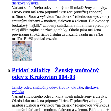
dierková výšivka
Variant smútočného odevu, ktorý nosili mladé ženy a dievky.
Okolo krku má žena pripnutý "kriezel" (okružie) zdobený
našitou stužkou a výšivkou "na dzierki" (dierkovou výšivkou)
smutnými farbami – modrou, fialovou a zelenou. Bielo-modrý
brokátový "lajblík" zdobený sutaškami a flitrami sa vpredu po
celej dĺžke zapína na zlaté gombíky. Okolo pása má žena
previazanú širokú fialovú stuhu zaviazanú vzadu na veľkú
mašľu. Bližší pohľad zozadu.
Pridať záložky
Ženský smútočný
odev z Krakovian 004-03
ženský odev
,
smútočný odev
,
živôtik
,
okružie
,
dierková
výšivka
Variant smútočného odevu, ktorý nosili mladé ženy a dievky.
Okolo krku má žena pripnutý "kriezel" (okružie) zdobený
našitou stužkou a výšivkou "na dzierki" (dierkovou výšivkou)
smutnými farbami – modrou, fialovou a zelenou. Bielo-modrý