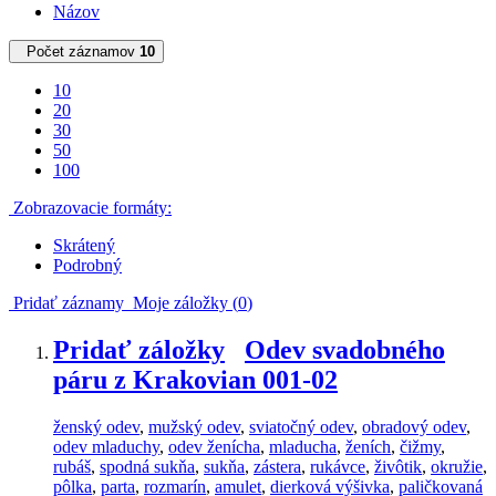
Názov
Počet záznamov
10
10
20
30
50
100
Zobrazovacie formáty:
Skrátený
Podrobný
Pridať záznamy
Moje záložky (
0
)
Pridať záložky
Odev svadobného
páru z Krakovian 001-02
ženský odev
,
mužský odev
,
sviatočný odev
,
obradový odev
,
odev mladuchy
,
odev ženícha
,
mladucha
,
ženích
,
čižmy
,
rubáš
,
spodná sukňa
,
sukňa
,
zástera
,
rukávce
,
živôtik
,
okružie
,
pôlka
,
parta
,
rozmarín
,
amulet
,
dierková výšivka
,
paličkovaná