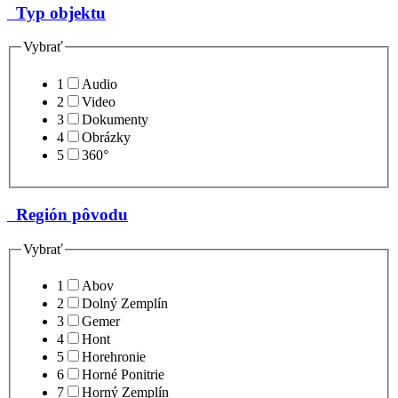
Typ objektu
Vybrať
1
Audio
2
Video
3
Dokumenty
4
Obrázky
5
360°
Región pôvodu
Vybrať
1
Abov
2
Dolný Zemplín
3
Gemer
4
Hont
5
Horehronie
6
Horné Ponitrie
7
Horný Zemplín