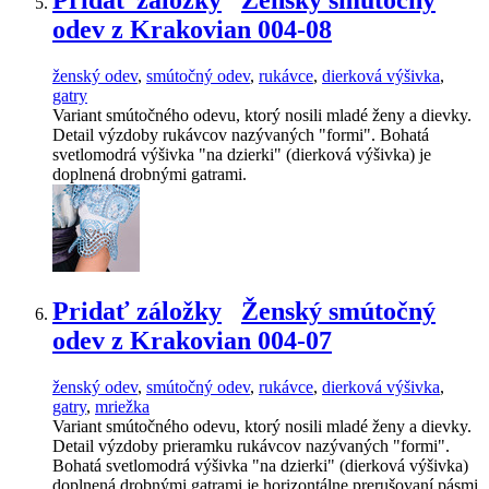
odev z Krakovian 004-08
ženský odev
,
smútočný odev
,
rukávce
,
dierková výšivka
,
gatry
Variant smútočného odevu, ktorý nosili mladé ženy a dievky.
Detail výzdoby rukávcov nazývaných "formi". Bohatá
svetlomodrá výšivka "na dzierki" (dierková výšivka) je
doplnená drobnými gatrami.
Pridať záložky
Ženský smútočný
odev z Krakovian 004-07
ženský odev
,
smútočný odev
,
rukávce
,
dierková výšivka
,
gatry
,
mriežka
Variant smútočného odevu, ktorý nosili mladé ženy a dievky.
Detail výzdoby prieramku rukávcov nazývaných "formi".
Bohatá svetlomodrá výšivka "na dzierki" (dierková výšivka)
doplnená drobnými gatrami je horizontálne prerušovaní pásmi