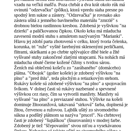
vzadu na veľkú mašľu. Poza chrbát a dva krát okolo rúk má
ovinutú "odzevačku" (pôlku), ktorá vpredu siaha presne po
spodný lem sukne a zástery. "Odzevačka" je rovnako ako
zástera ušitá z jemného bavlneného materiálu "zmrzlé" s
drobnou bielou rastlinnou kresbou. Zdobená je vyšivkou "na
dzierki" a paličkovanou čipkou. Okolo krku má mladucha
zavesenú modrú stuhu s amuletom nazývaným "Marianki".
Hlavu jej zdobí parta zhotovená v celku, ktorý tvoria čelenka,
korunka, tri "ruže" vyšité farebnými sklenenými perličkami,
flitrami, skielkami a po chrbte splývajúce dlhé biele a žlté
vyšívané stuhy zakončené zlatými strapcami. Na nohách má
mladucha obuté čierne kožené čižmy s tvrdou sárou.
Ženích má oblečenú košeľu zo "zarábaného" (domáceho)
plátna. "Obojok" (golier košele) je zdobený výšivkou "na
plno" a "pred ihlu", teda plochým a retiazkovým stehom.
Rukávy košele sú zdobené výšivkou "na plno" a spojovacím
švíkom. V dolnej časti sú rukávy nazberané a spevnené
výšivkou cez riasy, čím sa vytvorili manžety. Manžety sú
vyšívané "na plno" a previazané stuhou. Výšivke na košeli
dominuje žltooranžová, takzvaná "sirková" farba, doplnená je
žltou, červenou a ružovou. Lajblík ušitý zo sivomodrého
súkna a podšitý plátnom sa nazýva "prucel". Na chrbtovej
časti je zdobený "šujtáškou" (šnurovaním) v modrej farbe.
Zdobený je tiež "ščepovaním" sivou niťou a vysekávanou
čipkou. Nohavice sú takisto ušité zo sivomodrého súkna a