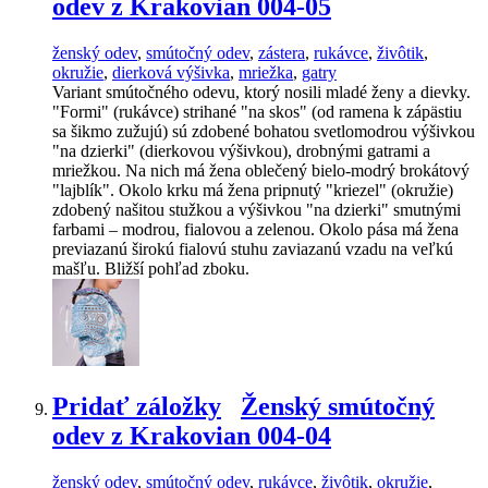
odev z Krakovian 004-05
ženský odev
,
smútočný odev
,
zástera
,
rukávce
,
živôtik
,
okružie
,
dierková výšivka
,
mriežka
,
gatry
Variant smútočného odevu, ktorý nosili mladé ženy a dievky.
"Formi" (rukávce) strihané "na skos" (od ramena k zápästiu
sa šikmo zužujú) sú zdobené bohatou svetlomodrou výšivkou
"na dzierki" (dierkovou výšivkou), drobnými gatrami a
mriežkou. Na nich má žena oblečený bielo-modrý brokátový
"lajblík". Okolo krku má žena pripnutý "kriezel" (okružie)
zdobený našitou stužkou a výšivkou "na dzierki" smutnými
farbami – modrou, fialovou a zelenou. Okolo pása má žena
previazanú širokú fialovú stuhu zaviazanú vzadu na veľkú
mašľu. Bližší pohľad zboku.
Pridať záložky
Ženský smútočný
odev z Krakovian 004-04
ženský odev
,
smútočný odev
,
rukávce
,
živôtik
,
okružie
,