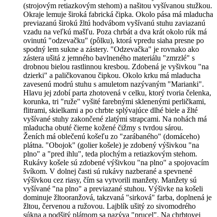
(strojovým retiazkovým stehom) a našitou vyšívanou stužkou.
Okraje lemuje široká fabrická čipka. Okolo pása má mladucha
previazanú širokú žltú hodvábom vyšívanú stuhu zaviazanú
vzadu na veľkú mašľu. Poza chrbát a dva krát okolo rúk má
ovinutú "odzevačku" (pôlku), ktorá vpredu siaha presne po
spodný lem sukne a zástery. "Odzevačka" je rovnako ako
zástera ušitá z jemného bavlneného materiálu "zmrzlé" s
drobnou bielou rastlinnou kresbou. Zdobená je vyšivkou "na
dzierki" a paličkovanou čipkou. Okolo krku má mladucha
zavesenú modrú stuhu s amuletom nazývaným "Marianki".
Hlavu jej zdobí parta zhotovená v celku, ktorý tvoria čelenka,
korunka, tri "ruže" vyšité farebnými sklenenými perličkami,
flitrami, skielkami a po chrbte splývajúce dlhé biele a žlté
vyšívané stuhy zakončené zlatými strapcami. Na nohách má
mladucha obuté čierne kožené čižmy s tvrdou sárou.
Ženích má oblečenú košeľu zo "zarábaného" (domáceho)
plátna. "Obojok" (golier košele) je zdobený výšivkou "na
plno" a "pred ihlu", teda plochým a retiazkovým stehom.
Rukávy košele sú zdobené výšivkou "na plno" a spojovacím
švíkom. V dolnej časti sú rukávy nazberané a spevnené
výšivkou cez riasy, čím sa vytvorili manžety. Manžety sú
vyšívané "na plno" a previazané stuhou. Výšivke na košeli
dominuje žltooranžová, takzvaná "sirková" farba, doplnená je
žltou, červenou a ružovou. Lajblík ušitý zo sivomodrého
súkna a podšitý plátnom sa nazýva "prucel". Na chrbtovej