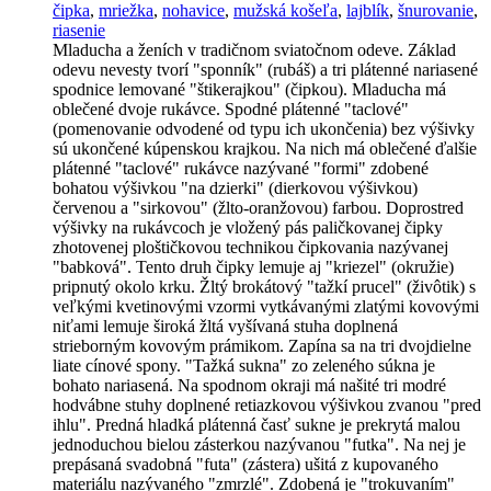
čipka
,
mriežka
,
nohavice
,
mužská košeľa
,
lajblík
,
šnurovanie
,
riasenie
Mladucha a ženích v tradičnom sviatočnom odeve. Základ
odevu nevesty tvorí "sponník" (rubáš) a tri plátenné nariasené
spodnice lemované "štikerajkou" (čipkou). Mladucha má
oblečené dvoje rukávce. Spodné plátenné "taclové"
(pomenovanie odvodené od typu ich ukončenia) bez výšivky
sú ukončené kúpenskou krajkou. Na nich má oblečené ďalšie
plátenné "taclové" rukávce nazývané "formi" zdobené
bohatou výšivkou "na dzierki" (dierkovou výšivkou)
červenou a "sirkovou" (žlto-oranžovou) farbou. Doprostred
výšivky na rukávcoch je vložený pás paličkovanej čipky
zhotovenej ploštičkovou technikou čipkovania nazývanej
"babková". Tento druh čipky lemuje aj "kriezel" (okružie)
pripnutý okolo krku. Žltý brokátový "tažkí prucel" (živôtik) s
veľkými kvetinovými vzormi vytkávanými zlatými kovovými
niťami lemuje široká žltá vyšívaná stuha doplnená
strieborným kovovým prámikom. Zapína sa na tri dvojdielne
liate cínové spony. "Tažká sukna" zo zeleného súkna je
bohato nariasená. Na spodnom okraji má našité tri modré
hodvábne stuhy doplnené retiazkovou výšivkou zvanou "pred
ihlu". Predná hladká plátenná časť sukne je prekrytá malou
jednoduchou bielou zásterkou nazývanou "futka". Na nej je
prepásaná svadobná "futa" (zástera) ušitá z kupovaného
materiálu nazývaného "zmrzlé". Zdobená je "trokuvaním"