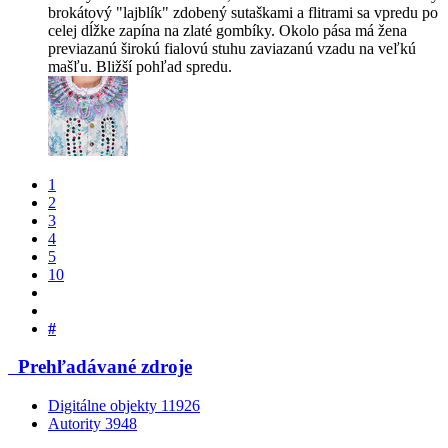
brokátový "lajblík" zdobený sutaškami a flitrami sa vpredu po
celej dĺžke zapína na zlaté gombíky. Okolo pása má žena
previazanú širokú fialovú stuhu zaviazanú vzadu na veľkú
mašľu. Bližší pohľad spredu.
1
2
3
4
5
10
#
Prehľadávané zdroje
Digitálne objekty
11926
Autority
3948