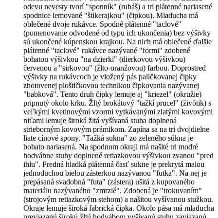
odevu nevesty tvorí "sponník" (rubáš) a tri plátenné nariasené
spodnice lemované "štikerajkou" (čipkou). Mladucha má
oblečené dvoje rukávce. Spodné plátenné "taclové"
(pomenovanie odvodené od typu ich ukončenia) bez výšivky
sú ukončené kúpenskou krajkou. Na nich má oblečené ďalšie
plátenné "taclové" rukávce nazývané "formi" zdobené
bohatou výšivkou "na dzierki" (dierkovou výšivkou)
červenou a "sirkovou" (žlto-oranžovou) farbou. Doprostred
výšivky na rukávcoch je vložený pás paličkovanej čipky
zhotovenej ploštičkovou technikou čipkovania nazývanej
"babková". Tento druh čipky lemuje aj "kriezel" (okružie)
pripnutý okolo krku. Žltý brokátový "tažkí prucel" (živôtik) s
veľkými kvetinovými vzormi vytkávanými zlatými kovovými
niťami lemuje široká žltá vyšívaná stuha doplnená
strieborným kovovým prámikom. Zapína sa na tri dvojdielne
liate cínové spony. "Tažká sukna" zo zeleného súkna je
bohato nariasená. Na spodnom okraji má našité tri modré
hodvábne stuhy doplnené retiazkovou výšivkou zvanou "pred
ihlu". Predná hladká plátenná časť sukne je prekrytá malou
jednoduchou bielou zásterkou nazývanou "futka". Na nej je
prepásaná svadobná "futa" (zástera) ušitá z kupovaného
materiálu nazývaného "zmrzlé". Zdobená je "trokuvaním"
(strojovým retiazkovým stehom) a našitou vyšívanou stužkou.
Okraje lemuje široká fabrická čipka. Okolo pása má mladucha
previazanú širokú žltú hodvábom vyšívanú stuhu zaviazanú