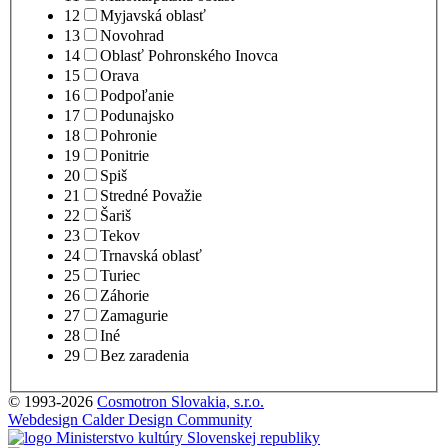
12
Myjavská oblasť
13
Novohrad
14
Oblasť Pohronského Inovca
15
Orava
16
Podpoľanie
17
Podunajsko
18
Pohronie
19
Ponitrie
20
Spiš
21
Stredné Považie
22
Šariš
23
Tekov
24
Trnavská oblasť
25
Turiec
26
Záhorie
27
Zamagurie
28
Iné
29
Bez zaradenia
© 1993-2026
Cosmotron Slovakia, s.r.o.
Webdesign Calder Design Community