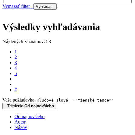
Vymazať filter
Vyhľadať
Výsledky vyhľadávania
Nájdených záznamov: 53
1
2
3
4
5
#
Vaša požiadavka:
Kľúčové slová = "^ženské tance^"
Triedenie
Od najnovšieho
Od najnovšieho
Autor
Názov