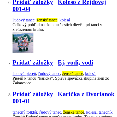
Pridať záložky
Koleso z Rejdovej
001-04
ľudový tanec
,
ženské tance
,
kolesá
Celkový pohľad na skupinu šiestich dievčat pri tanci v
zreťazenom kruhu.
Pridať záložky
Ej, vodi, vodi
ľudová pieseň
,
ľudový tanec
,
ženské tance
,
kolesá
Pieseň k tancu "karička". Spieva spevácka skupina žien zo
Žakaroviec.
Pridať záložky
Karička z Dvorianok
001-01
tanečný folklór
,
ľudový tanec
,
ženské tance
,
kolesá
,
tanečník
Ženský ľudový tanec v zreťazenom kruhu. Tancuje a spieva