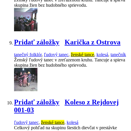
skupina žien bez hudobného sprievodu.
Pridať záložky
Karička z Ostrova
tanečný folklór
,
ľudový tanec
,
ženské tance
,
kolesá
,
tanečník
Ženský ľudový tanec v zreťazenom kruhu. Tancuje a spieva
skupina žien bez hudobného sprievodu.
Pridať záložky
Koleso z Rejdovej
001-03
ľudový tanec
,
ženské tance
,
kolesá
Celkový pohľad na skupinu šiestich dievčat v prestávke