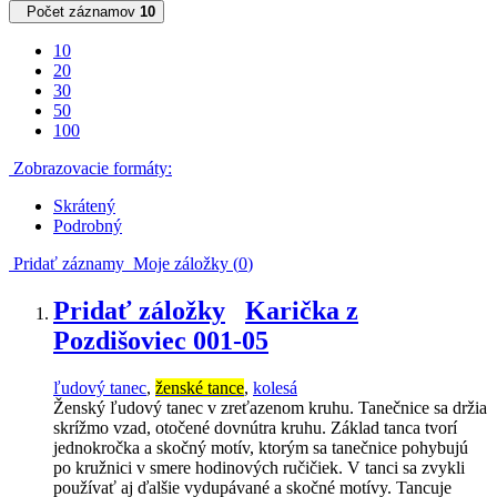
Počet záznamov
10
10
20
30
50
100
Zobrazovacie formáty:
Skrátený
Podrobný
Pridať záznamy
Moje záložky (
0
)
Pridať záložky
Karička z
Pozdišoviec 001-05
ľudový tanec
,
ženské tance
,
kolesá
Ženský ľudový tanec v zreťazenom kruhu. Tanečnice sa držia
skrížmo vzad, otočené dovnútra kruhu. Základ tanca tvorí
jednokročka a skočný motív, ktorým sa tanečnice pohybujú
po kružnici v smere hodinových ručičiek. V tanci sa zvykli
používať aj ďalšie vydupávané a skočné motívy. Tancuje