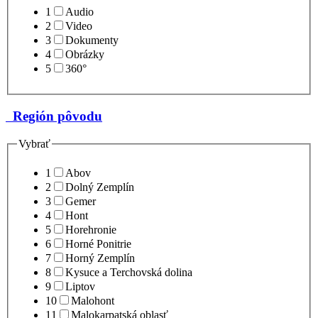
1
Audio
2
Video
3
Dokumenty
4
Obrázky
5
360°
Región pôvodu
Vybrať
1
Abov
2
Dolný Zemplín
3
Gemer
4
Hont
5
Horehronie
6
Horné Ponitrie
7
Horný Zemplín
8
Kysuce a Terchovská dolina
9
Liptov
10
Malohont
11
Malokarpatská oblasť