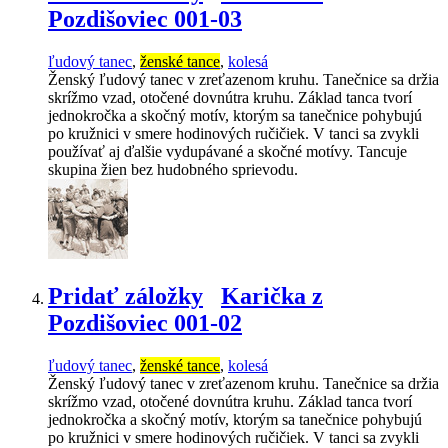
Pozdišoviec 001-03
ľudový tanec
,
ženské tance
,
kolesá
Ženský ľudový tanec v zreťazenom kruhu. Tanečnice sa držia
skrížmo vzad, otočené dovnútra kruhu. Základ tanca tvorí
jednokročka a skočný motív, ktorým sa tanečnice pohybujú
po kružnici v smere hodinových ručičiek. V tanci sa zvykli
používať aj ďalšie vydupávané a skočné motívy. Tancuje
skupina žien bez hudobného sprievodu.
Pridať záložky
Karička z
Pozdišoviec 001-02
ľudový tanec
,
ženské tance
,
kolesá
Ženský ľudový tanec v zreťazenom kruhu. Tanečnice sa držia
skrížmo vzad, otočené dovnútra kruhu. Základ tanca tvorí
jednokročka a skočný motív, ktorým sa tanečnice pohybujú
po kružnici v smere hodinových ručičiek. V tanci sa zvykli