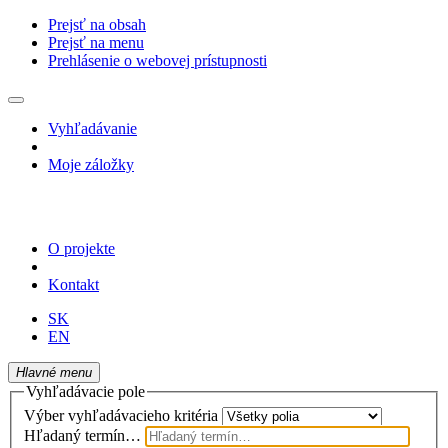
Prejsť na obsah
Prejsť na menu
Prehlásenie o webovej prístupnosti
Vyhľadávanie
Moje záložky
O projekte
Kontakt
SK
EN
Hlavné menu
Vyhľadávacie pole
Výber vyhľadávacieho kritéria
Hľadaný termín…