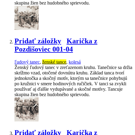
skupina žien bez hudobného sprievodu.
Pridať záložky
Karička z
Pozdišoviec 001-04
ľudový tanec
,
ženské tance
,
kolesá
Ženský ľudový tanec v zreťazenom kruhu. Tanečnice sa držia
skrížmo vzad, otočené dovnútra kruhu. Základ tanca tvorí
jednokročka a skočný motív, ktorým sa tanečnice pohybujú
po kružnici v smere hodinových ručičiek. V tanci sa zvykli
používať aj ďalšie vydupávané a skočné motívy. Tancuje
skupina žien bez hudobného sprievodu.
Pridať záložky
Karička z