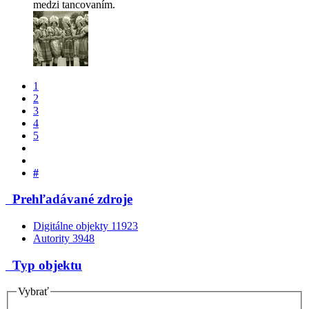
medzi tancovaním.
1
2
3
4
5
#
Prehľadávané zdroje
Digitálne objekty
11923
Autority
3948
Typ objektu
Vybrať