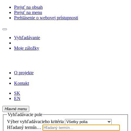
Prejsť na obsah
Prejsť na menu
Prehlásenie o webovej prístupnosti
Vyhľadávanie
Moje záložky
O projekte
Kontakt
SK
EN
Hlavné menu
Vyhľadávacie pole
Výber vyhľadávacieho kritéria
Hľadaný termín…