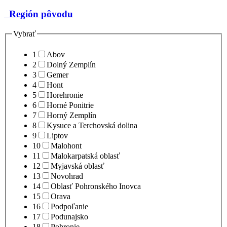
Región pôvodu
Vybrať
1
Abov
2
Dolný Zemplín
3
Gemer
4
Hont
5
Horehronie
6
Horné Ponitrie
7
Horný Zemplín
8
Kysuce a Terchovská dolina
9
Liptov
10
Malohont
11
Malokarpatská oblasť
12
Myjavská oblasť
13
Novohrad
14
Oblasť Pohronského Inovca
15
Orava
16
Podpoľanie
17
Podunajsko
18
Pohronie