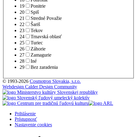
19
Ponitrie
20
Spiš
21
Stredné Považie
22
Šariš
23
Tekov
24
Trnavská oblasť
25
Turiec
26
Záhorie
27
Zamagurie
28
Iné
29
Bez zaradenia
© 1993-2026
Cosmotron Slovakia, s.r.o.
Webdesign Calder Design Community
Prihlásenie
Prístupnosť
Nastavenie cookies