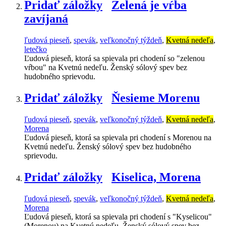
Pridať záložky
Zelená je vŕba
zavíjaná
ľudová pieseň
,
spevák
,
veľkonočný týždeň
,
Kvetná nedeľa
,
letečko
Ľudová pieseň, ktorá sa spievala pri chodení so "zelenou
vŕbou" na Kvetnú nedeľu. Ženský sólový spev bez
hudobného sprievodu.
Pridať záložky
Ňesieme Morenu
ľudová pieseň
,
spevák
,
veľkonočný týždeň
,
Kvetná nedeľa
,
Morena
Ľudová pieseň, ktorá sa spievala pri chodení s Morenou na
Kvetnú nedeľu. Ženský sólový spev bez hudobného
sprievodu.
Pridať záložky
Kiselica, Morena
ľudová pieseň
,
spevák
,
veľkonočný týždeň
,
Kvetná nedeľa
,
Morena
Ľudová pieseň, ktorá sa spievala pri chodení s "Kyselicou"
(Morenou) na Kvetnú nedeľu. Ženský sólový spev bez