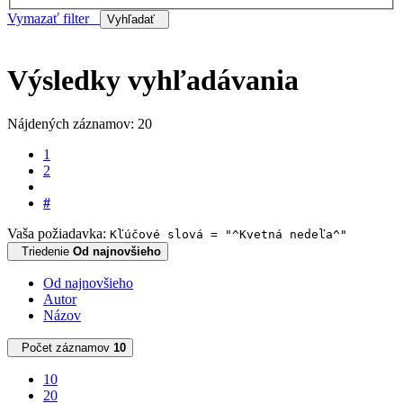
Vymazať filter
Vyhľadať
Výsledky vyhľadávania
Nájdených záznamov: 20
1
2
#
Vaša požiadavka:
Kľúčové slová = "^Kvetná nedeľa^"
Triedenie
Od najnovšieho
Od najnovšieho
Autor
Názov
Počet záznamov
10
10
20