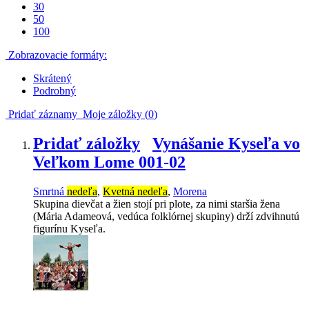
30
50
100
Zobrazovacie formáty:
Skrátený
Podrobný
Pridať záznamy
Moje záložky (
0
)
Pridať záložky
Vynášanie Kyseľa vo
Veľkom Lome 001-02
Smrtná
nedeľa
,
Kvetná nedeľa
,
Morena
Skupina dievčat a žien stojí pri plote, za nimi staršia žena
(Mária Adameová, vedúca folklórnej skupiny) drží zdvihnutú
figurínu Kyseľa.