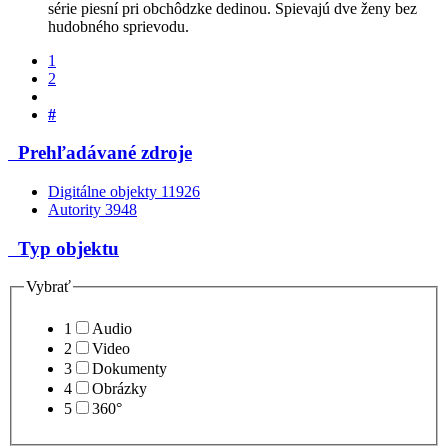
série piesní pri obchôdzke dedinou. Spievajú dve ženy bez
hudobného sprievodu.
1
2
#
Prehľadávané zdroje
Digitálne objekty
11926
Autority
3948
Typ objektu
Vybrať
1
Audio
2
Video
3
Dokumenty
4
Obrázky
5
360°