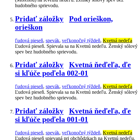
hudobného sprievodu.
Pridať záložky
Pod orieškon,
orieškon
ľudová pieseň
,
spevák
,
veľkonočný týždeň
,
Kvetná nedeľa
Ľudová pieseň. Spievala sa na Kvetnú nedeľu. Ženský sólový
spev bez hudobného sprievodu.
Pridať záložky
Kvetná ňeďeľa, ďe
si kľúče poďela 002-01
ľudová pieseň
,
spevák
,
veľkonočný týždeň
,
Kvetná nedeľa
Ľudová pieseň. Spievala sa na Kvetnú nedeľu. Ženský sólový
spev bez hudobného sprievodu.
Pridať záložky
Kvetná ňeďeľa, ďe
si kľúče poďela 001-01
ľudová pieseň
,
spevák
,
veľkonočný týždeň
,
Kvetná nedeľa
Ľudová pieseň spievaná pri obchôdzkach na Kvetnú nedeľu.