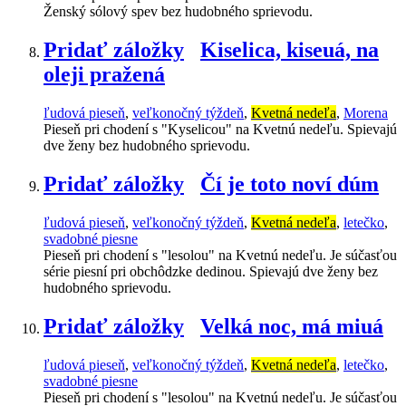
Ženský sólový spev bez hudobného sprievodu.
Pridať záložky
Kiselica, kiseuá, na
oleji pražená
ľudová pieseň
,
veľkonočný týždeň
,
Kvetná nedeľa
,
Morena
Pieseň pri chodení s "Kyselicou" na Kvetnú nedeľu. Spievajú
dve ženy bez hudobného sprievodu.
Pridať záložky
Čí je toto noví dúm
ľudová pieseň
,
veľkonočný týždeň
,
Kvetná nedeľa
,
letečko
,
svadobné piesne
Pieseň pri chodení s "lesolou" na Kvetnú nedeľu. Je súčasťou
série piesní pri obchôdzke dedinou. Spievajú dve ženy bez
hudobného sprievodu.
Pridať záložky
Velká noc, má miuá
ľudová pieseň
,
veľkonočný týždeň
,
Kvetná nedeľa
,
letečko
,
svadobné piesne
Pieseň pri chodení s "lesolou" na Kvetnú nedeľu. Je súčasťou