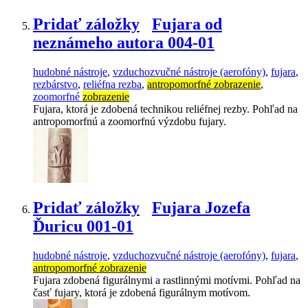
Pridať záložky
Fujara od
neznámeho autora 004-01
hudobné nástroje
,
vzduchozvučné nástroje (aerofóny)
,
fujara
,
rezbárstvo
,
reliéfna rezba
,
antropomorfné zobrazenie
,
zoomorfné
zobrazenie
Fujara, ktorá je zdobená technikou reliéfnej rezby. Pohľad na
antropomorfnú a zoomorfnú výzdobu fujary.
Pridať záložky
Fujara Jozefa
Ďuricu 001-01
hudobné nástroje
,
vzduchozvučné nástroje (aerofóny)
,
fujara
,
antropomorfné zobrazenie
Fujara zdobená figurálnymi a rastlinnými motívmi. Pohľad na
časť fujary, ktorá je zdobená figurálnym motívom.