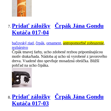
Pridať záložky
Črpák Jána Gondu
Kutáča 017-04
bačovský riad
,
črpák
,
ornament
,
antropomorfné zobrazenie
,
rezbárstvo
Črpák tmavej farby, ucho zdobené rezbou pripomínajúcou
motív draka/hada. Nádoba aj ucho sú vyrobené z javorového
dreva. Vsadené dno spevňuje mosadzná obrúčka. Bližší
pohľad na ucho črpáka.
Pridať záložky
Črpák Jána Gondu
Kutáča 017-03