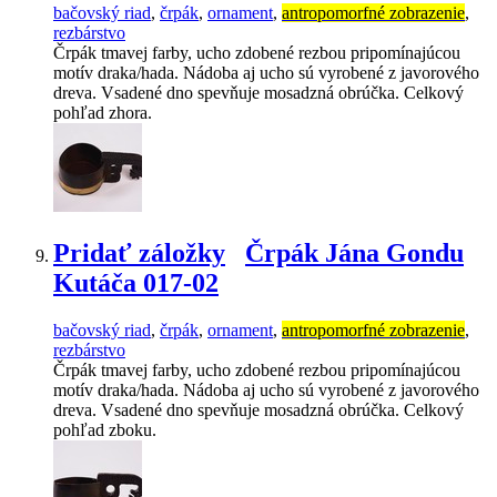
bačovský riad
,
črpák
,
ornament
,
antropomorfné zobrazenie
,
rezbárstvo
Črpák tmavej farby, ucho zdobené rezbou pripomínajúcou
motív draka/hada. Nádoba aj ucho sú vyrobené z javorového
dreva. Vsadené dno spevňuje mosadzná obrúčka. Celkový
pohľad zhora.
Pridať záložky
Črpák Jána Gondu
Kutáča 017-02
bačovský riad
,
črpák
,
ornament
,
antropomorfné zobrazenie
,
rezbárstvo
Črpák tmavej farby, ucho zdobené rezbou pripomínajúcou
motív draka/hada. Nádoba aj ucho sú vyrobené z javorového
dreva. Vsadené dno spevňuje mosadzná obrúčka. Celkový
pohľad zboku.