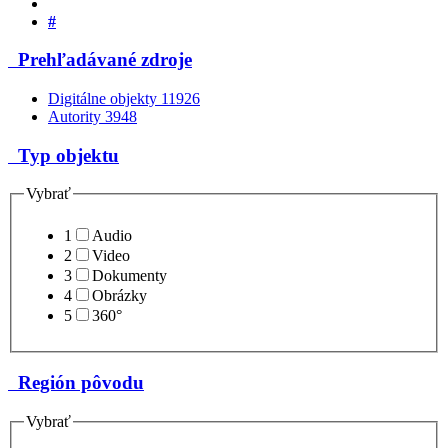
#
Prehľadávané zdroje
Digitálne objekty
11926
Autority
3948
Typ objektu
Vybrať
1
Audio
2
Video
3
Dokumenty
4
Obrázky
5
360°
Región pôvodu
Vybrať