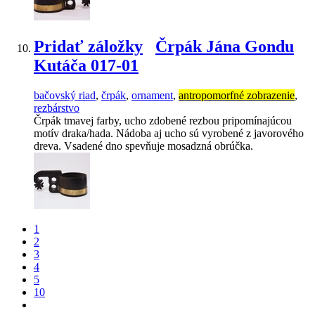
Pridať záložky
Črpák Jána Gondu
Kutáča 017-01
bačovský riad
,
črpák
,
ornament
,
antropomorfné zobrazenie
,
rezbárstvo
Črpák tmavej farby, ucho zdobené rezbou pripomínajúcou
motív draka/hada. Nádoba aj ucho sú vyrobené z javorového
dreva. Vsadené dno spevňuje mosadzná obrúčka.
1
2
3
4
5
10