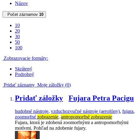
Názov
Počet záznamov
10
10
20
30
50
100
Zobrazovacie formáty:
Skrátený
Podrobný
Pridať záznamy
Moje záložky (
0
)
Pridať záložky
Fujara Petra Pacigu
hudobné nástroje
,
vzduchozvučné nástroje (aerofóny)
,
fujara
,
zoomorfné
zobrazenie
,
antropomorfné zobrazenie
Fujara, ktorá je zdobená zoomorfnými a antropomorfnými
motívmi. Pohľad na zdobenie fujary.