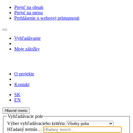
Prejsť na obsah
Prejsť na menu
Prehlásenie o webovej prístupnosti
Vyhľadávanie
Moje záložky
O projekte
Kontakt
SK
EN
Hlavné menu
Vyhľadávacie pole
Výber vyhľadávacieho kritéria
Hľadaný termín…