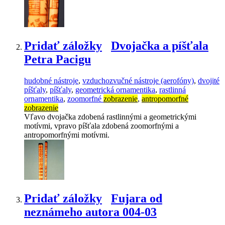
Pridať záložky
Dvojačka a píšťala
Petra Pacigu
hudobné nástroje
,
vzduchozvučné nástroje (aerofóny)
,
dvojité
píšťaly
,
píšťaly
,
geometrická ornamentika
,
rastlinná
ornamentika
,
zoomorfné
zobrazenie
,
antropomorfné
zobrazenie
Vľavo dvojačka zdobená rastlinnými a geometrickými
motívmi, vpravo píšťala zdobená zoomorfnými a
antropomorfnými motívmi.
Pridať záložky
Fujara od
neznámeho autora 004-03