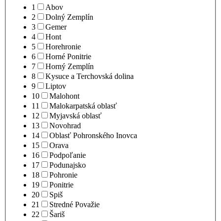
1
Abov
2
Dolný Zemplín
3
Gemer
4
Hont
5
Horehronie
6
Horné Ponitrie
7
Horný Zemplín
8
Kysuce a Terchovská dolina
9
Liptov
10
Malohont
11
Malokarpatská oblasť
12
Myjavská oblasť
13
Novohrad
14
Oblasť Pohronského Inovca
15
Orava
16
Podpoľanie
17
Podunajsko
18
Pohronie
19
Ponitrie
20
Spiš
21
Stredné Považie
22
Šariš