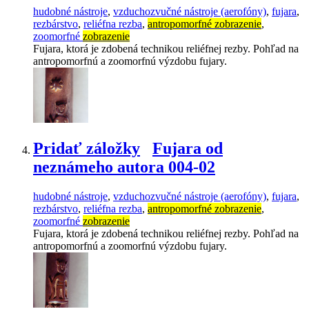
hudobné nástroje
,
vzduchozvučné nástroje (aerofóny)
,
fujara
,
rezbárstvo
,
reliéfna rezba
,
antropomorfné zobrazenie
,
zoomorfné
zobrazenie
Fujara, ktorá je zdobená technikou reliéfnej rezby. Pohľad na
antropomorfnú a zoomorfnú výzdobu fujary.
Pridať záložky
Fujara od
neznámeho autora 004-02
hudobné nástroje
,
vzduchozvučné nástroje (aerofóny)
,
fujara
,
rezbárstvo
,
reliéfna rezba
,
antropomorfné zobrazenie
,
zoomorfné
zobrazenie
Fujara, ktorá je zdobená technikou reliéfnej rezby. Pohľad na
antropomorfnú a zoomorfnú výzdobu fujary.