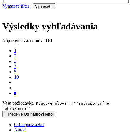
Vymazať filter
Vyhľadať
Výsledky vyhľadávania
Nájdených záznamov: 110
1
2
3
4
5
10
#
Vaša požiadavka:
Kľúčové slová = "^antropomorfné
zobrazenie^"
Triedenie
Od najnovšieho
Od najnovšieho
Autor