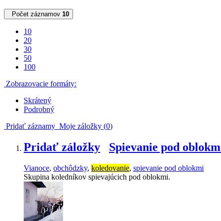
Počet záznamov
10
10
20
30
50
100
Zobrazovacie formáty:
Skrátený
Podrobný
Pridať záznamy
Moje záložky (
0
)
Pridať záložky
Spievanie pod oblokm
Vianoce
,
obchôdzky
,
koledovanie
,
spievanie pod oblokmi
Skupina koledníkov spievajúcich pod oblokmi.