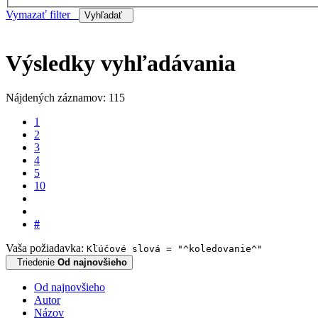
Vymazať filter
Vyhľadať
Výsledky vyhľadávania
Nájdených záznamov: 115
1
2
3
4
5
10
#
Vaša požiadavka:
Kľúčové slová = "^koledovanie^"
Triedenie
Od najnovšieho
Od najnovšieho
Autor
Názov