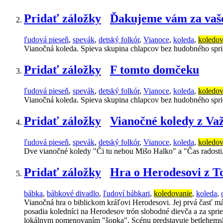
Pridať záložky
Ďakujeme vám za vaše
ľudová pieseň
,
spevák
,
detský folkór
,
Vianoce
,
koleda
,
koledov
Vianočná koleda. Spieva skupina chlapcov bez hudobného spr
Pridať záložky
F tomto domčeku
ľudová pieseň
,
spevák
,
detský folkór
,
Vianoce
,
koleda
,
koledov
Vianočná koleda. Spieva skupina chlapcov bez hudobného spr
Pridať záložky
Vianočné koledy z Va
ľudová pieseň
,
spevák
,
detský folkór
,
Vianoce
,
koleda
,
koledov
Dve vianočné koledy "Či tu nebou Mišo Halko" a "Čas radosti,
Pridať záložky
Hra o Herodesovi z T
bábka
,
bábkové divadlo
,
ľudoví bábkari
,
koledovanie
,
koleda
,
Vianočná hra o biblickom kráľovi Herodesovi. Jej prvá časť má 
posadia koledníci na Herodesov trón slobodné dievča a za spr
lokálnym pomenovaním "šopka". Scénu predstavuje betlehemská 