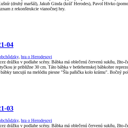
Kušnír (druhý maršál), Jakub Ginda (kráľ Herodes), Pavol Hivko (pomo
znam z rekonštrukcie vianočnej hry.
21-04
obchôdzky
,
hra o Herodesovi
cez drážku v podlahe scény. Bábka má oblečenú červenú sukňu, žlto-č
tyčkou je približne 30 cm. Táto bábka v betlehemskej bábkohre repreze
u bábky tancujú na melódiu piesne "Šla paňička kolo krámu". Bočný p
21-03
obchôdzky
,
hra o Herodesovi
cez drážku v podlahe scény. Bábka má oblečenú červenú sukňu, žlto-č