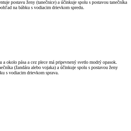
ntuje postavu ženy (tanečnice) a účinkuje spolu s postavou tanečníka
 pohľad na bábku s vodiacim drievkom spredu.
 a okolo pása a cez plece má pripevnený svetlo modrý opasok.
ečníka (žandára alebo vojaka) a účinkuje spolu s postavou ženy
bku s vodiacim drievkom sprava.