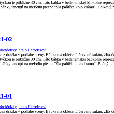
tyčkou je približne 30 cm. Táto bábka v betlehemskej bábkohre repreze
u bábky tancujú na melódiu piesne "Šla paňička kolo krámu". Celkový
21-02
obchôdzky
,
hra o Herodesovi
cez drážku v podlahe scény. Bábka má oblečenú červenú sukňu, žlto-č
tyčkou je približne 30 cm. Táto bábka v betlehemskej bábkohre repreze
u bábky tancujú na melódiu piesne "Šla paňička kolo krámu". Bočný p
21-01
obchôdzky
,
hra o Herodesovi
cez drážku v podlahe scény. Bábka má oblečenú červenú sukňu, žlto-č