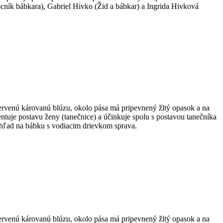
cník bábkara), Gabriel Hivko (Žid a bábkar) a Ingrida Hivková
ervenú károvanú blúzu, okolo pása má pripevnený žltý opasok a na
ntuje postavu ženy (tanečnice) a účinkuje spolu s postavou tanečníka
ohľad na bábku s vodiacim drievkom sprava.
ervenú károvanú blúzu, okolo pása má pripevnený žltý opasok a na