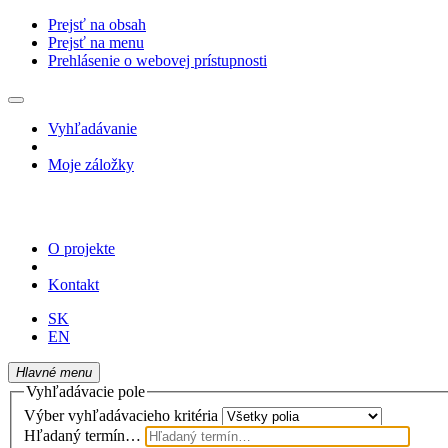
Prejsť na obsah
Prejsť na menu
Prehlásenie o webovej prístupnosti
Vyhľadávanie
Moje záložky
O projekte
Kontakt
SK
EN
Hlavné menu
Vyhľadávacie pole
Výber vyhľadávacieho kritéria
Hľadaný termín…