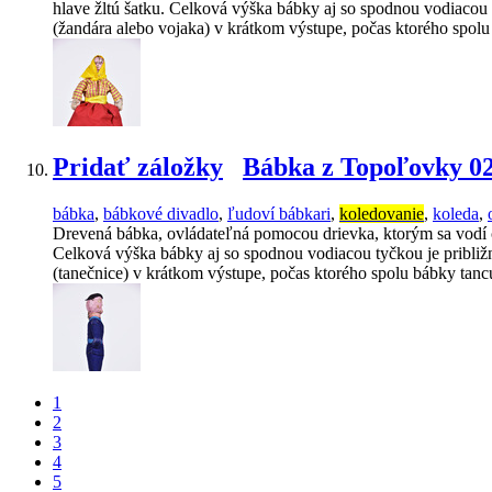
hlave žltú šatku. Celková výška bábky aj so spodnou vodiacou 
(žandára alebo vojaka) v krátkom výstupe, počas ktorého spol
Pridať záložky
Bábka z Topoľovky 0
bábka
,
bábkové divadlo
,
ľudoví bábkari
,
koledovanie
,
koleda
,
Drevená bábka, ovládateľná pomocou drievka, ktorým sa vodí 
Celková výška bábky aj so spodnou vodiacou tyčkou je približn
(tanečnice) v krátkom výstupe, počas ktorého spolu bábky tan
1
2
3
4
5