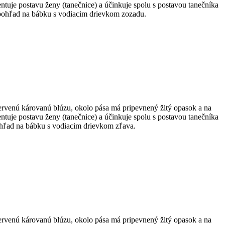
ntuje postavu ženy (tanečnice) a účinkuje spolu s postavou tanečníka
 pohľad na bábku s vodiacim drievkom zozadu.
ervenú károvanú blúzu, okolo pása má pripevnený žltý opasok a na
ntuje postavu ženy (tanečnice) a účinkuje spolu s postavou tanečníka
ohľad na bábku s vodiacim drievkom zľava.
ervenú károvanú blúzu, okolo pása má pripevnený žltý opasok a na