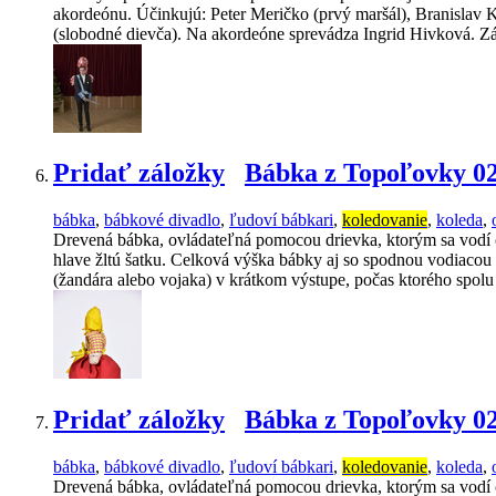
akordeónu. Účinkujú: Peter Meričko (prvý maršál), Branislav 
(slobodné dievča). Na akordeóne sprevádza Ingrid Hivková. Zá
Pridať záložky
Bábka z Topoľovky 0
bábka
,
bábkové divadlo
,
ľudoví bábkari
,
koledovanie
,
koleda
,
Drevená bábka, ovládateľná pomocou drievka, ktorým sa vodí 
hlave žltú šatku. Celková výška bábky aj so spodnou vodiacou 
(žandára alebo vojaka) v krátkom výstupe, počas ktorého spol
Pridať záložky
Bábka z Topoľovky 0
bábka
,
bábkové divadlo
,
ľudoví bábkari
,
koledovanie
,
koleda
,
Drevená bábka, ovládateľná pomocou drievka, ktorým sa vodí 