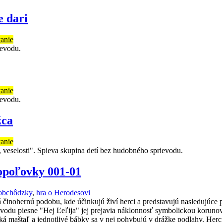
 dari
anie
ievodu.
anie
ievodu.
žca
anie
 veselosti". Spieva skupina detí bez hudobného sprievodu.
opoľovky 001-01
obchôdzky
,
hra o Herodesovi
činohernú podobu, kde účinkujú živí herci a predstavujú nasledujúce p
ievodu piesne "Hej Ľeľija" jej prejavia náklonnosť symbolickou koruno
maštaľ a jednotlivé bábky sa v nej pohybujú v drážke podlahy. Herci 