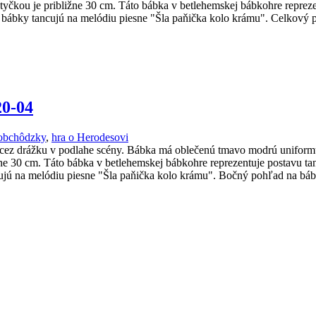
tyčkou je približne 30 cm. Táto bábka v betlehemskej bábkohre repreze
u bábky tancujú na melódiu piesne "Šla paňička kolo krámu". Celkový
20-04
obchôdzky
,
hra o Herodesovi
cez drážku v podlahe scény. Bábka má oblečenú tmavo modrú uniformu
e 30 cm. Táto bábka v betlehemskej bábkohre reprezentuje postavu tan
cujú na melódiu piesne "Šla paňička kolo krámu". Bočný pohľad na bá