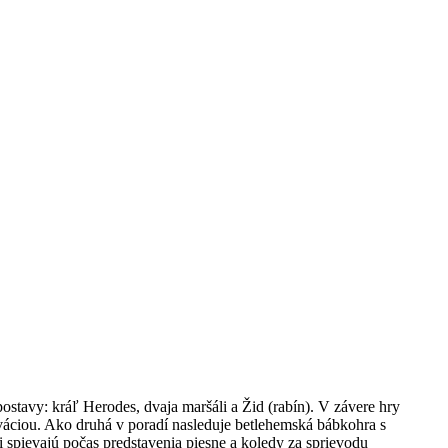
ostavy: kráľ Herodes, dvaja maršáli a Žid (rabín). V závere hry
váciou. Ako druhá v poradí nasleduje betlehemská bábkohra s
spievajú počas predstavenia piesne a koledy za sprievodu