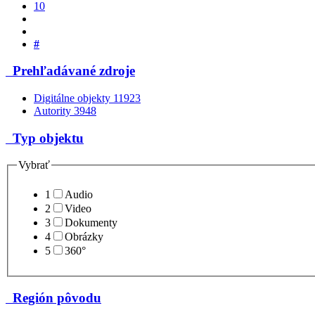
10
#
Prehľadávané zdroje
Digitálne objekty
11923
Autority
3948
Typ objektu
Vybrať
1
Audio
2
Video
3
Dokumenty
4
Obrázky
5
360°
Región pôvodu