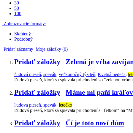
30
50
100
Zobrazovacie formáty:
Skrátený
Podrobný
Pridať záznamy
Moje záložky (
0
)
Pridať záložky
Zelená je vŕba zavíja
ľudová pieseň
,
spevák
,
veľkonočný týždeň
,
Kvetná nedeľa
,
le
Ľudová pieseň, ktorá sa spievala pri chodení so "zelenou vŕb
Pridať záložky
Máme mi paňi kráľo
ľudová pieseň
,
spevák
,
letečko
Ľudová pieseň, ktorá sa spievala pri chodení s "ľetkom" na "
Pridať záložky
Čí je toto noví dúm