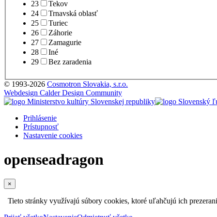
23
Tekov
24
Trnavská oblasť
25
Turiec
26
Záhorie
27
Zamagurie
28
Iné
29
Bez zaradenia
© 1993-2026
Cosmotron Slovakia, s.r.o.
Webdesign Calder Design Community
Prihlásenie
Prístupnosť
Nastavenie cookies
openseadragon
×
Tieto stránky využívajú súbory cookies, ktoré uľahčujú ich prezeran