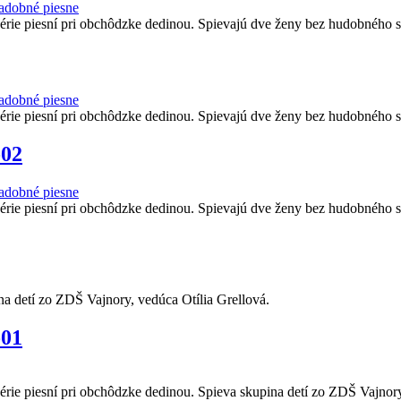
adobné piesne
série piesní pri obchôdzke dedinou. Spievajú dve ženy bez hudobného 
adobné piesne
série piesní pri obchôdzke dedinou. Spievajú dve ženy bez hudobného 
-02
adobné piesne
série piesní pri obchôdzke dedinou. Spievajú dve ženy bez hudobného 
na detí zo ZDŠ Vajnory, vedúca Otília Grellová.
-01
érie piesní pri obchôdzke dedinou. Spieva skupina detí zo ZDŠ Vajnory