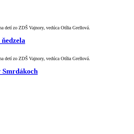
na detí zo ZDŠ Vajnory, vedúca Otília Grellová.
í ňedzela
na detí zo ZDŠ Vajnory, vedúca Otília Grellová.
 v Smrdákoch