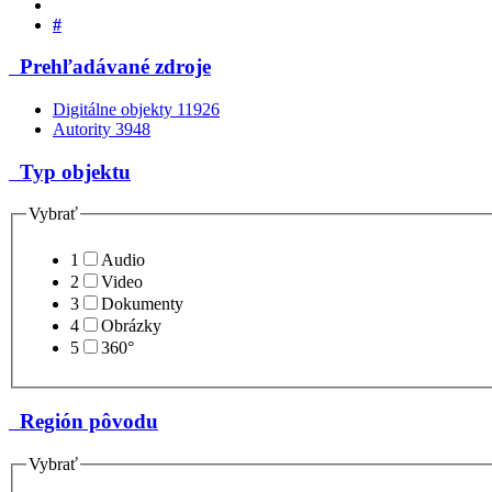
#
Prehľadávané zdroje
Digitálne objekty
11926
Autority
3948
Typ objektu
Vybrať
1
Audio
2
Video
3
Dokumenty
4
Obrázky
5
360°
Región pôvodu
Vybrať