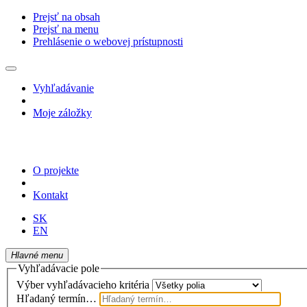
Prejsť na obsah
Prejsť na menu
Prehlásenie o webovej prístupnosti
Vyhľadávanie
Moje záložky
O projekte
Kontakt
SK
EN
Hlavné menu
Vyhľadávacie pole
Výber vyhľadávacieho kritéria
Hľadaný termín…