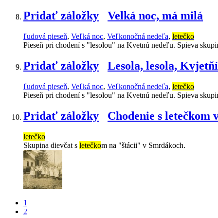
Pridať záložky
Velká noc, má milá
ľudová pieseň
,
Veľká noc
,
Veľkonočná nedeľa
,
letečko
Pieseň pri chodení s "lesolou" na Kvetnú nedeľu. Spieva skupi
Pridať záložky
Lesola, lesola, Kvjetň
ľudová pieseň
,
Veľká noc
,
Veľkonočná nedeľa
,
letečko
Pieseň pri chodení s "lesolou" na Kvetnú nedeľu. Spieva skupi
Pridať záložky
Chodenie s letečkom
letečko
Skupina dievčat s
letečko
m na "štácii" v Smrdákoch.
1
2