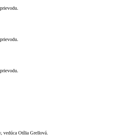
sprievodu.
sprievodu.
sprievodu.
, vedúca Otília Grellová.