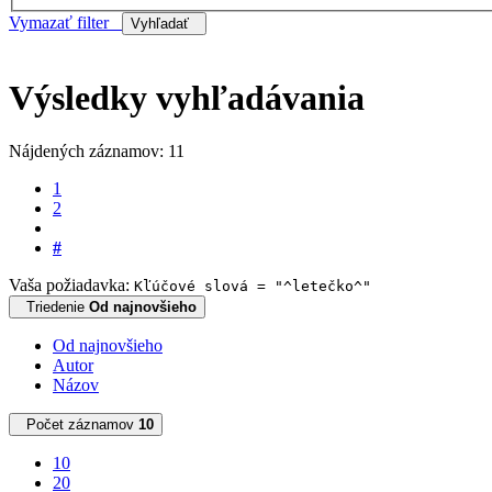
Vymazať filter
Vyhľadať
Výsledky vyhľadávania
Nájdených záznamov: 11
1
2
#
Vaša požiadavka:
Kľúčové slová = "^letečko^"
Triedenie
Od najnovšieho
Od najnovšieho
Autor
Názov
Počet záznamov
10
10
20