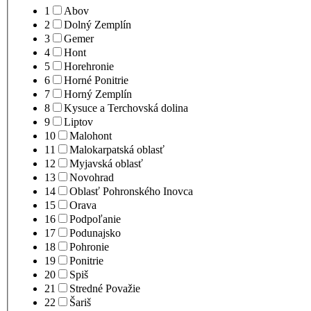
1
Abov
2
Dolný Zemplín
3
Gemer
4
Hont
5
Horehronie
6
Horné Ponitrie
7
Horný Zemplín
8
Kysuce a Terchovská dolina
9
Liptov
10
Malohont
11
Malokarpatská oblasť
12
Myjavská oblasť
13
Novohrad
14
Oblasť Pohronského Inovca
15
Orava
16
Podpoľanie
17
Podunajsko
18
Pohronie
19
Ponitrie
20
Spiš
21
Stredné Považie
22
Šariš