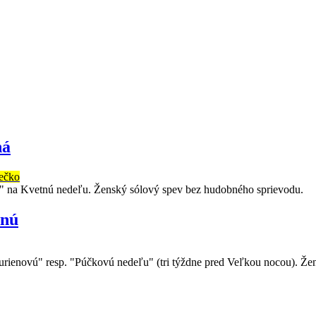
ná
tečko
ou" na Kvetnú nedeľu. Ženský sólový spev bez hudobného sprievodu.
vnú
Murienovú" resp. "Púčkovú nedeľu" (tri týždne pred Veľkou nocou). Ž